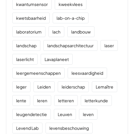
kwantumsensor
kweekvlees
kwetsbaarheid
lab-on-a-chip
laboratorium
lach
landbouw
landschap
landschapsarchitectuur
laser
laserlicht
Lavaplaneet
leergemeenschappen
leesvaardigheid
leger
Leiden
leiderschap
Lemaître
lente
leren
letteren
letterkunde
leugendetectie
Leuven
leven
Levend Lab
levensbeschouwing