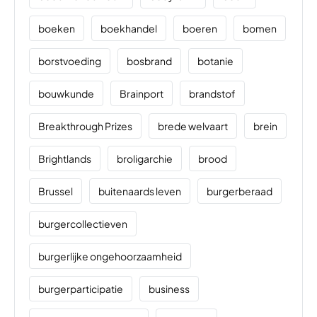
boeken
boekhandel
boeren
bomen
borstvoeding
bosbrand
botanie
bouwkunde
Brainport
brandstof
Breakthrough Prizes
brede welvaart
brein
Brightlands
broligarchie
brood
Brussel
buitenaards leven
burgerberaad
burgercollectieven
burgerlijke ongehoorzaamheid
burgerparticipatie
business