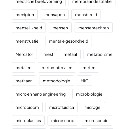
medische beeldvorming
membraandestillatie
menigten
mensapen
mensbeeld
menselijkheid
mensen
mensenrechten
menstruatie
mentale gezondheid
Mercator
mest
metaal
metabolisme
metalen
metamaterialen
meten
methaan
methodologie
MIC
micro en nano engineering
microbiologie
microbioom
microfluïdica
microgel
microplastics
microscoop
microscopie