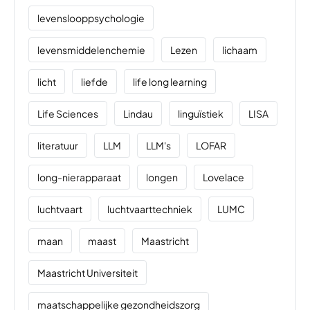
levenslooppsychologie
levensmiddelenchemie
Lezen
lichaam
licht
liefde
life long learning
Life Sciences
Lindau
linguïstiek
LISA
literatuur
LLM
LLM's
LOFAR
long-nierapparaat
longen
Lovelace
luchtvaart
luchtvaarttechniek
LUMC
maan
maast
Maastricht
Maastricht Universiteit
maatschappelijke gezondheidszorg