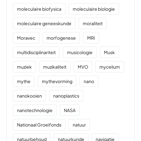
moleculaire biofysica
moleculaire biologie
moleculaire geneeskunde
moraliteit
Moravec
morfogenese
MRI
multidisciplinariteit
musicologie
Musk
muziek
muzikaliteit
MVO
mycelium
mythe
mythevorming
nano
nanokooien
nanoplastics
nanotechnologie
NASA
Nationaal Groeifonds
natuur
natuurbehoud
natuurkunde
navigatie