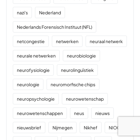
nazi's
Nederland
Nederlands Forensisch Instituut (NFL)
netcongestie
netwerken
neuraal netwerk
neurale netwerken
neurobiologie
neurofysiologie
neurolinguïstiek
neurologie
neuromorfische chips
neuropsychologie
neurowetenschap
neurowetenschappen
neus
nieuws
nieuwsbrief
Nijmegen
Nikhef
NIOO