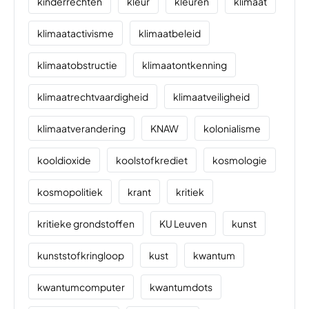
kinderrechten
kleur
kleuren
klimaat
klimaatactivisme
klimaatbeleid
klimaatobstructie
klimaatontkenning
klimaatrechtvaardigheid
klimaatveiligheid
klimaatverandering
KNAW
kolonialisme
kooldioxide
koolstofkrediet
kosmologie
kosmopolitiek
krant
kritiek
kritieke grondstoffen
KU Leuven
kunst
kunststofkringloop
kust
kwantum
kwantumcomputer
kwantumdots