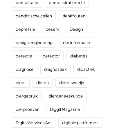
democratie
demonstratierecht
dendritische cellen
denkfouten
depressie
desem
Design
design engineering
desinformatie
detectie
detector
diabetes
diagnose
diagnostiek
didactiek
dieet
dieren
dierenwelzijn
diergebruik
diergeneeskunde
dierproeven
Diggit Magazine
Digital Services Act
digitale platformen