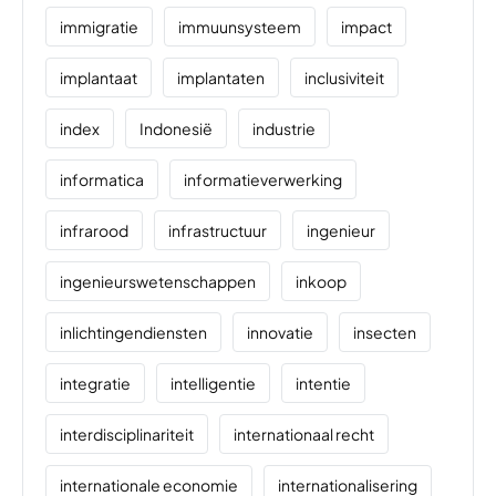
immigratie
immuunsysteem
impact
implantaat
implantaten
inclusiviteit
index
Indonesië
industrie
informatica
informatieverwerking
infrarood
infrastructuur
ingenieur
ingenieurswetenschappen
inkoop
inlichtingendiensten
innovatie
insecten
integratie
intelligentie
intentie
interdisciplinariteit
internationaal recht
internationale economie
internationalisering