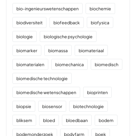
bio-ingenieurswetenschappen
biochemie
biodiversiteit
biofeedback
biofysica
biologie
biologische psychologie
biomarker
biomassa
biomateriaal
biomaterialen
biomechanica
biomedisch
biomedische technologie
biomedische wetenschappen
bioprinten
biopsie
biosensor
biotechnologie
bliksem
bloed
bloedbaan
bodem
bodemonderzoek
bodyfarm
boek