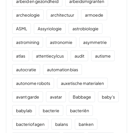
arbeid en gezondheid
arbeidsmigranten
archeologie
architectuur
armoede
ASML
Assyriologie
astrobiologie
astromining
astronomie
asymmetrie
atlas
attentiecylcus
audit
autisme
autocratie
automation bias
autonome robots
auxetische materialen
avant garde
avatar
Babbage
baby's
babylab
bacterie
bacteriën
bacteriofagen
balans
banken