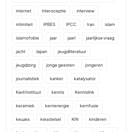
internet
interoceptie
interview
intimiteit
IPBES
IPCC
Iran
islam
islamofobie
jaar
jaarl
jaarlijkse vraag
jacht
Japan
jeugdliteratuur
jeugdzorg
jonge geesten
jongeren
journalistiek
kanker
katalysator
Kavli Instituut
kennis
Kennislink
keramiek
kernenergie
kernfusie
keuzes
kiesstelsel
KIN
kinderen