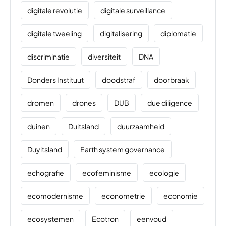
digitale revolutie
digitale surveillance
digitale tweeling
digitalisering
diplomatie
discriminatie
diversiteit
DNA
Donders Instituut
doodstraf
doorbraak
dromen
drones
DUB
due diligence
duinen
Duitsland
duurzaamheid
Duyitsland
Earth system governance
echografie
ecofeminisme
ecologie
ecomodernisme
econometrie
economie
ecosystemen
Ecotron
eenvoud