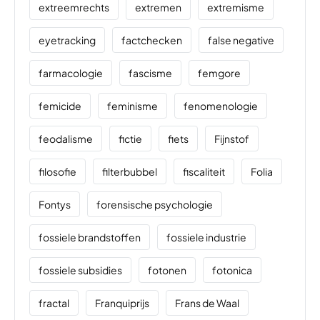
extreemrechts
extremen
extremisme
eyetracking
factchecken
false negative
farmacologie
fascisme
femgore
femicide
feminisme
fenomenologie
feodalisme
fictie
fiets
Fijnstof
filosofie
filterbubbel
fiscaliteit
Folia
Fontys
forensische psychologie
fossiele brandstoffen
fossiele industrie
fossiele subsidies
fotonen
fotonica
fractal
Franquiprijs
Frans de Waal