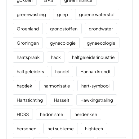
gokken
GPS
green finance
greenwashing
griep
groene waterstof
Groenland
grondstoffen
grondwater
Groningen
gynacologie
gynaecologie
haatspraak
hack
halfgeleiderindustrie
halfgeleiders
handel
Hannah Arendt
haptiek
harmonisatie
hart-symbool
Hartstichting
Hasselt
Hawkingstraling
HCSS
hedonisme
herdenken
hersenen
het sublieme
hightech