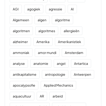
AGI
agogiek
agressie
AI
Algemeen
algen
algoritme
algoritmen
algoritmes
allergieën
alzheimer
Amerika
Amerikanistiek
ammoniak
amor mundi
Amsterdam
analyse
anatomie
angst
Antartica
antikapitalisme
antropologie
Antwerpen
apocalypsofie
Applied Mechanics
aquacultuur
AR
arbeid