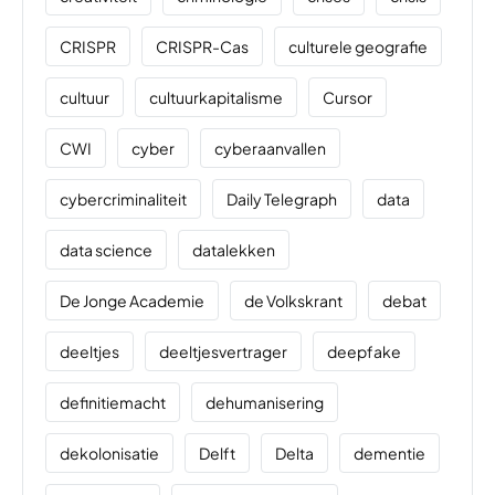
CRISPR
CRISPR-Cas
culturele geografie
cultuur
cultuurkapitalisme
Cursor
CWI
cyber
cyberaanvallen
cybercriminaliteit
Daily Telegraph
data
data science
datalekken
De Jonge Academie
de Volkskrant
debat
deeltjes
deeltjesvertrager
deepfake
definitiemacht
dehumanisering
dekolonisatie
Delft
Delta
dementie