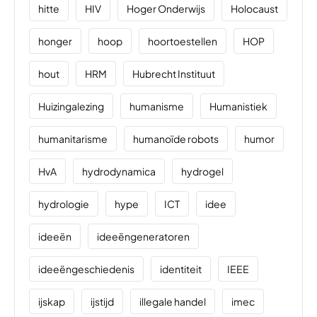
hitte
HIV
Hoger Onderwijs
Holocaust
honger
hoop
hoortoestellen
HOP
hout
HRM
Hubrecht Instituut
Huizingalezing
humanisme
Humanistiek
humanitarisme
humanoïde robots
humor
HvA
hydrodynamica
hydrogel
hydrologie
hype
ICT
idee
ideeën
ideeëngeneratoren
ideeëngeschiedenis
identiteit
IEEE
ijskap
ijstijd
illegale handel
imec