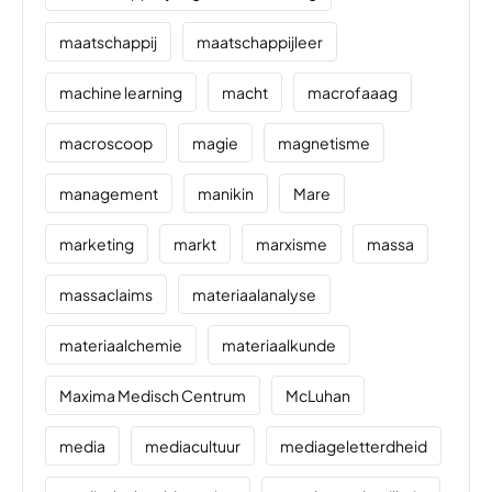
maatschappij
maatschappijleer
machine learning
macht
macrofaaag
macroscoop
magie
magnetisme
management
manikin
Mare
marketing
markt
marxisme
massa
massaclaims
materiaalanalyse
materiaalchemie
materiaalkunde
Maxima Medisch Centrum
McLuhan
media
mediacultuur
mediageletterdheid