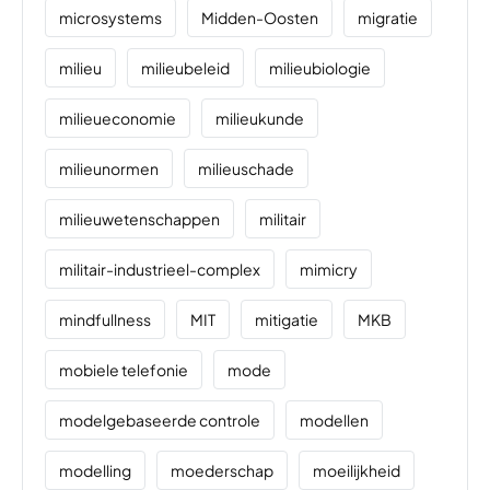
microsystems
Midden-Oosten
migratie
milieu
milieubeleid
milieubiologie
milieueconomie
milieukunde
milieunormen
milieuschade
milieuwetenschappen
militair
militair-industrieel-complex
mimicry
mindfullness
MIT
mitigatie
MKB
mobiele telefonie
mode
modelgebaseerde controle
modellen
modelling
moederschap
moeilijkheid