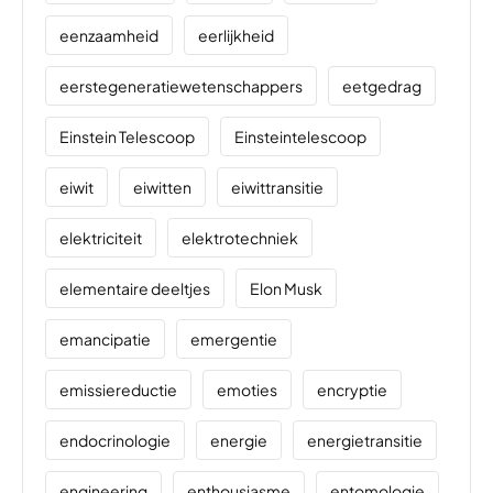
eenzaamheid
eerlijkheid
eerstegeneratiewetenschappers
eetgedrag
Einstein Telescoop
Einsteintelescoop
eiwit
eiwitten
eiwittransitie
elektriciteit
elektrotechniek
elementaire deeltjes
Elon Musk
emancipatie
emergentie
emissiereductie
emoties
encryptie
endocrinologie
energie
energietransitie
engineering
enthousiasme
entomologie