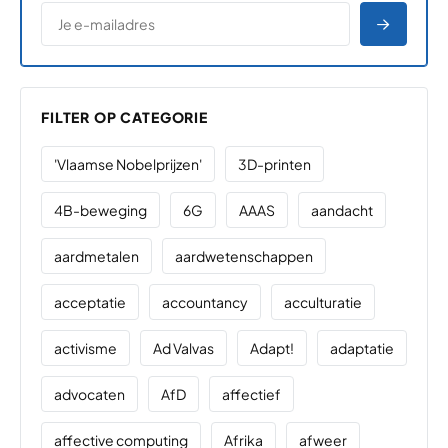
*
E-MAILADRES
*
"
" geeft vereiste velden aan
AANME
FILTER OP CATEGORIE
'Vlaamse Nobelprijzen'
3D-printen
4B-beweging
6G
AAAS
aandacht
aardmetalen
aardwetenschappen
acceptatie
accountancy
acculturatie
activisme
Ad Valvas
Adapt!
adaptatie
advocaten
AfD
affectief
affective computing
Afrika
afweer