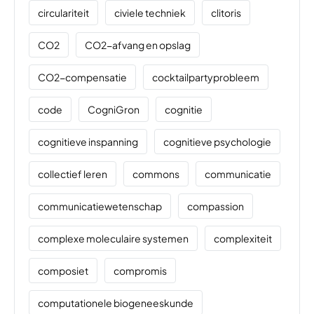
circulariteit
civiele techniek
clitoris
CO2
CO2-afvang en opslag
CO2-compensatie
cocktailpartyprobleem
code
CogniGron
cognitie
cognitieve inspanning
cognitieve psychologie
collectief leren
commons
communicatie
communicatiewetenschap
compassion
complexe moleculaire systemen
complexiteit
composiet
compromis
computationele biogeneeskunde