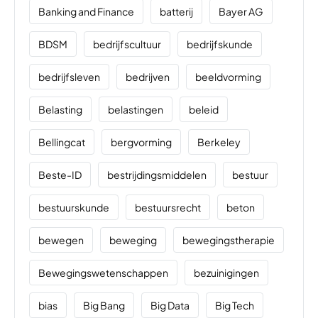
Banking and Finance
batterij
Bayer AG
BDSM
bedrijfscultuur
bedrijfskunde
bedrijfsleven
bedrijven
beeldvorming
Belasting
belastingen
beleid
Bellingcat
bergvorming
Berkeley
Beste-ID
bestrijdingsmiddelen
bestuur
bestuurskunde
bestuursrecht
beton
bewegen
beweging
bewegingstherapie
Bewegingswetenschappen
bezuinigingen
bias
Big Bang
Big Data
Big Tech