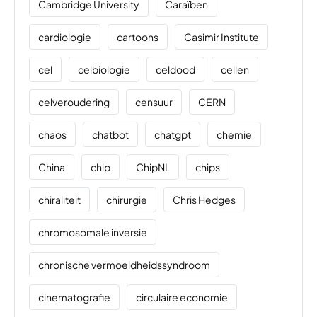
Cambridge University
Caraïben
cardiologie
cartoons
Casimir Institute
cel
celbiologie
celdood
cellen
celveroudering
censuur
CERN
chaos
chatbot
chatgpt
chemie
China
chip
ChipNL
chips
chiraliteit
chirurgie
Chris Hedges
chromosomale inversie
chronische vermoeidheidssyndroom
cinematografie
circulaire economie