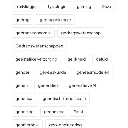
fruitvliegjes
fysiologie
gaming
Gaza
gedrag
gedragsbiologie
gedragseconomie
gedragswetenschap
Gedragswetenschappen
geestelijke verzorging
gelijkheid
geluid
gender
geneeskunde
geneesmiddelen
genen
generaties
generatieve AI
genetica
genetische modificatie
genocide
genomica
Gent
gentherapie
geo-engineering