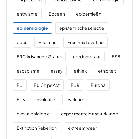
entryisme
Eoceen
epidemieën
epidemiologie
epistemische selectie
epos
Erasmus
Erasmus Love Lab
ERC Advanced Grants
eredoctoraat
ESB
escapisme
essay
ethiek
etniciteit
EU
EU Chips Act
EUR
Europa
EUV
evaluatie
evolutie
evolutiebiologie
experimentele natuurkunde
Extinction Rebellion
extreem weer