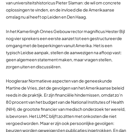
van universiteitshistoricus Pieter Slaman: de wil om concrete
oplossingen te vinden, en de invloed die de Amerikaanse
omslag nu al heeft op Leiden en Den Haag.
In het Kamerlingh Onnes Gebouw rector magnificus Hester Bijl
nog vier sprekers een eerste aanzet tot een gestructureerde
omgang met de beperkingen vanuit Amerika. Het is een
typisch Leidse aanpak, stellen de aanwezigen na afloop vast:
geen algemeen statement maken, maar vragen stellen,
zorgen uiten en discussiëren.
Hoogleraar Normatieve aspecten van de geneeskunde
Martine de Vries, ziet de gevolgen van het Amerikaanse beleid
reeds in de praktijk. Er zijn financiële hindernissen, omdat zo’n
80 procent van het budget van de National Institutes of Health
(NIH), de grootste financier van medisch onderzoek ter wereld,
is bevroren. Het LUMC blijft zo zitten met onkosten die niet
vergoed worden. Maar er zijn ook persoonlijke gevolgen:
beurzen worden geweigerd en publicaties ingetrokken. En dan