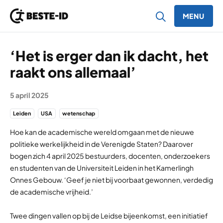
MENU
Ga naar inhoud
‘Het is erger dan ik dacht, het
raakt ons allemaal’
5 april 2025
Leiden
USA
wetenschap
Hoe kan de academische wereld omgaan met de nieuwe
politieke werkelijkheid in de Verenigde Staten? Daarover
bogen zich 4 april 2025 bestuurders, docenten, onderzoekers
en studenten van de Universiteit Leiden in het Kamerlingh
Onnes Gebouw. ‘Geef je niet bij voorbaat gewonnen, verdedig
de academische vrijheid.’
Twee dingen vallen op bij de Leidse bijeenkomst, een initiatief