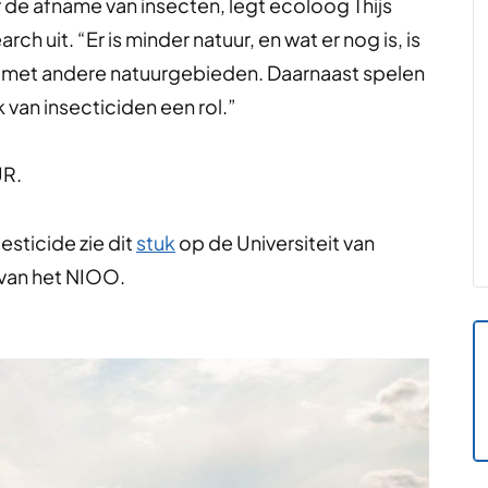
r de afname van insecten, legt ecoloog Thijs
h uit. “Er is minder natuur, en wat er nog is, is
ng met andere natuurgebieden. Daarnaast spelen
 van insecticiden een rol.”
UR.
esticide zie dit
stuk
op de Universiteit van
van het NIOO.