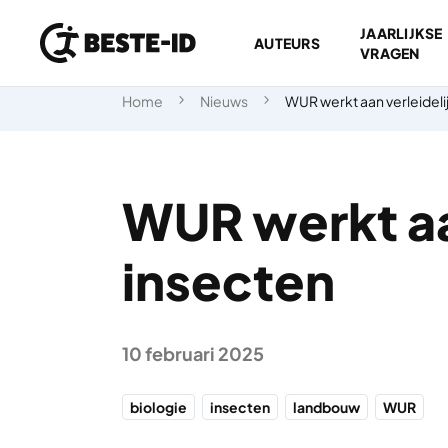
JAARLIJKSE
AUTEURS
VRAGEN
Ga naar inhoud
Home
Nieuws
WUR werkt aan verleidel
WUR werkt aa
insecten
10 februari 2025
biologie
insecten
landbouw
WUR