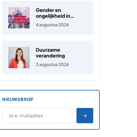
Gender en
ongelijkheid in
Nederland
4 augustus 2026
Duurzame
verandering
3 augustus 2026
NIEUWSBRIEF
*
E-MAILADRES
*
"
" geeft vereiste velden aan
AANMELDEN