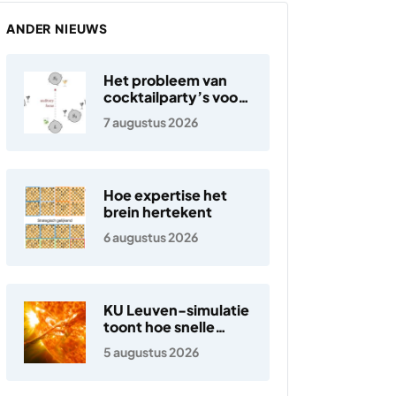
ANDER NIEUWS
Het probleem van
cocktailparty’s voor
hoortoestellen
7 augustus 2026
Hoe expertise het
brein hertekent
6 augustus 2026
KU Leuven-simulatie
toont hoe snelle
elektronen in de
5 augustus 2026
zonnewind ontstaan