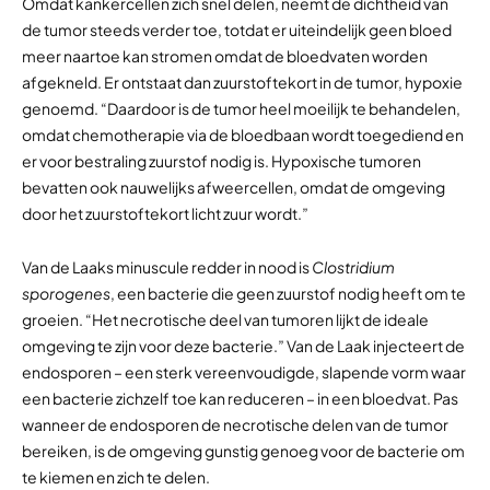
Omdat kankercellen zich snel delen, neemt de dichtheid van
de tumor steeds verder toe, totdat er uiteindelijk geen bloed
meer naartoe kan stromen omdat de bloedvaten worden
afgekneld. Er ontstaat dan zuurstoftekort in de tumor, hypoxie
genoemd. “Daardoor is de tumor heel moeilijk te behandelen,
omdat chemotherapie via de bloedbaan wordt toegediend en
er voor bestraling zuurstof nodig is. Hypoxische tumoren
bevatten ook nauwelijks afweercellen, omdat de omgeving
door het zuurstoftekort licht zuur wordt.”
Van de Laaks minuscule redder in nood is
Clostridium
sporogenes
, een bacterie die geen zuurstof nodig heeft om te
groeien. “Het necrotische deel van tumoren lijkt de ideale
omgeving te zijn voor deze bacterie.” Van de Laak injecteert de
endosporen – een sterk vereenvoudigde, slapende vorm waar
een bacterie zichzelf toe kan reduceren – in een bloedvat. Pas
wanneer de endosporen de necrotische delen van de tumor
bereiken, is de omgeving gunstig genoeg voor de bacterie om
te kiemen en zich te delen.