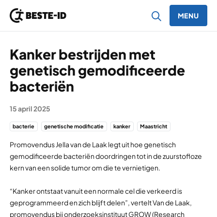
MENU
Ga naar inhoud
Kanker bestrijden met
genetisch gemodificeerde
bacteriën
15 april 2025
bacterie
genetische modificatie
kanker
Maastricht
Promovendus Jella van de Laak legt uit hoe genetisch
gemodificeerde bacteriën doordringen tot in de zuurstofloze
kern van een solide tumor om die te vernietigen.
“Kanker ontstaat vanuit een normale cel die verkeerd is
geprogrammeerd en zich blijft delen”, vertelt Van de Laak,
promovendus bij onderzoeksinstituut GROW (Research