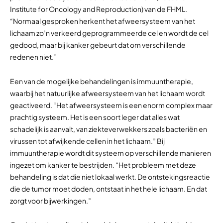
Institute for Oncology and Reproduction) van de FHML.
“Normaal gesproken herkent het afweersysteem van het
lichaam zo’n verkeerd geprogrammeerde cel en wordt de cel
gedood, maar bij kanker gebeurt dat om verschillende
redenen niet.”
Een van de mogelijke behandelingen is immuuntherapie,
waarbij het natuurlijke afweersysteem van het lichaam wordt
geactiveerd. “Het afweersysteem is een enorm complex maar
prachtig systeem. Het is een soort leger dat alles wat
schadelijk is aanvalt, van ziekteverwekkers zoals bacteriën en
virussen tot afwijkende cellen in het lichaam.” Bij
immuuntherapie wordt dit systeem op verschillende manieren
ingezet om kanker te bestrijden. “Het probleem met deze
behandeling is dat die niet lokaal werkt. De ontstekingsreactie
die de tumor moet doden, ontstaat in het hele lichaam. En dat
zorgt voor bijwerkingen.”