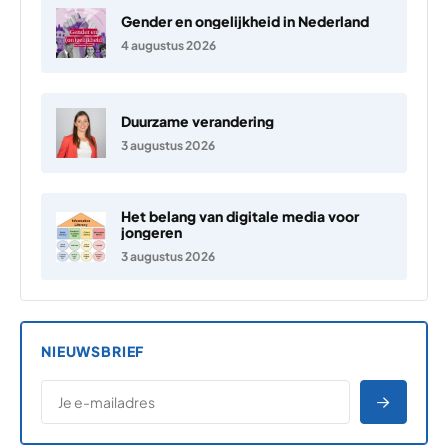
Gender en ongelijkheid in Nederland
4 augustus 2026
Duurzame verandering
3 augustus 2026
Het belang van digitale media voor
jongeren
3 augustus 2026
NIEUWSBRIEF
*
E-MAILADRES
*
"
" geeft vereiste velden aan
AANME