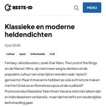
MENU
Ga naar inhoud
Klassieke en moderne
heldendichten
2 juli 2025
cultuur
epos
letterkunde
UvA
Fantasy-blockbusters, zoals Star Wars, The Lord of the Rings
en de Marvel-films, zijn niet meer weg te denken uit de
populaire cultuur van onze tijd en worden vaak ‘episch’
genoemd. Maar in hoeverre hebben ze ook echt iets te maken
met het Griekse en Romeinse epos uit de oudheid?
Promovendus Klassieke Talen Koen Vacano stelt niet alleen dat
er inderdaad een verband is, maar dat het zelfs om wederzijdse
beïnvloeding gaat.