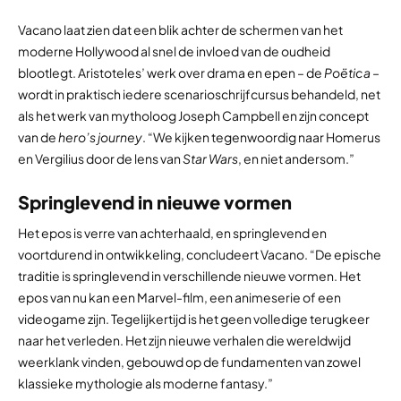
Vacano laat zien dat een blik achter de schermen van het
moderne Hollywood al snel de invloed van de oudheid
blootlegt. Aristoteles’ werk over drama en epen – de
Poëtica
–
wordt in praktisch iedere scenarioschrijfcursus behandeld, net
als het werk van mytholoog Joseph Campbell en zijn concept
van de
hero’s journey
. “We kijken tegenwoordig naar Homerus
en Vergilius door de lens van
Star Wars
, en niet andersom.”
Springlevend in nieuwe vormen
Het epos is verre van achterhaald, en springlevend en
voortdurend in ontwikkeling, concludeert Vacano. “De epische
traditie is springlevend in verschillende nieuwe vormen. Het
epos van nu kan een Marvel-film, een animeserie of een
videogame zijn. Tegelijkertijd is het geen volledige terugkeer
naar het verleden. Het zijn nieuwe verhalen die wereldwijd
weerklank vinden, gebouwd op de fundamenten van zowel
klassieke mythologie als moderne fantasy.”