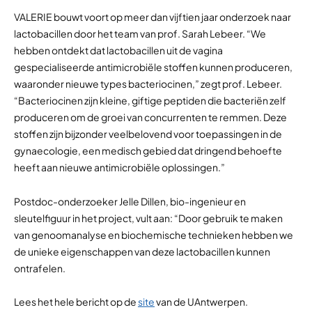
VALERIE bouwt voort op meer dan vijftien jaar onderzoek naar
lactobacillen door het team van prof. Sarah Lebeer. “We
hebben ontdekt dat lactobacillen uit de vagina
gespecialiseerde antimicrobiële stoffen kunnen produceren,
waaronder nieuwe types bacteriocinen,” zegt prof. Lebeer.
“Bacteriocinen zijn kleine, giftige peptiden die bacteriën zelf
produceren om de groei van concurrenten te remmen. Deze
stoffen zijn bijzonder veelbelovend voor toepassingen in de
gynaecologie, een medisch gebied dat dringend behoefte
heeft aan nieuwe antimicrobiële oplossingen.”
Postdoc-onderzoeker Jelle Dillen, bio-ingenieur en
sleutelfiguur in het project, vult aan: “Door gebruik te maken
van genoomanalyse en biochemische technieken hebben we
de unieke eigenschappen van deze lactobacillen kunnen
ontrafelen.
Lees het hele bericht op de
site
van de UAntwerpen.