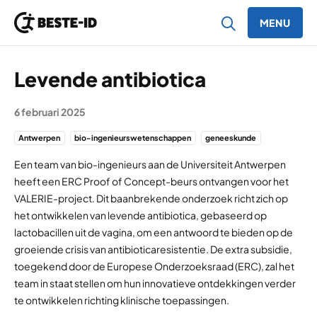
MENU
Ga naar inhoud
Levende antibiotica
6 februari 2025
Antwerpen
bio-ingenieurswetenschappen
geneeskunde
Een team van bio-ingenieurs aan de Universiteit Antwerpen
heeft een ERC Proof of Concept-beurs ontvangen voor het
VALERIE-project. Dit baanbrekende onderzoek richt zich op
het ontwikkelen van levende antibiotica, gebaseerd op
lactobacillen uit de vagina, om een antwoord te bieden op de
groeiende crisis van antibioticaresistentie. De extra subsidie,
toegekend door de Europese Onderzoeksraad (ERC), zal het
team in staat stellen om hun innovatieve ontdekkingen verder
te ontwikkelen richting klinische toepassingen.