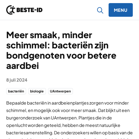
MENU
Ga naar inhoud
Meer smaak, minder
schimmel: bacteriën zijn
bondgenoten voor betere
aardbei
8 juli 2024
bacteriën
biologie
UAntwerpen
Bepaalde bacteriën in aardbeienplantjes zorgen voor minder
schimmel, en mogelijk ook voor meer smaak. Dat blijkt uit een
burgeronderzoek van UAntwerpen. Plantjes die in de
openlucht worden geteeld, hebben de meest natuurlijke
bacteriesamenstelling. De onderzoekers willen op basis van de