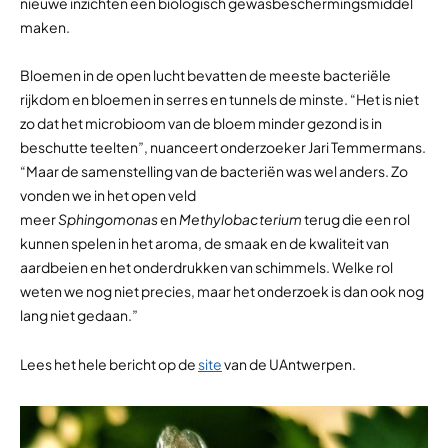
nieuwe inzichten een biologisch gewasbeschermingsmiddel
maken.
Bloemen in de open lucht bevatten de meeste bacteriële
rijkdom en bloemen in serres en tunnels de minste. “Het is niet
zo dat het microbioom van de bloem minder gezond is in
beschutte teelten”, nuanceert onderzoeker Jari Temmermans.
“Maar de samenstelling van de bacteriën was wel anders. Zo
vonden we in het open veld
meer
Sphingomonas
en
Methylobacterium
terug die een rol
kunnen spelen in het aroma, de smaak en de kwaliteit van
aardbeien en het onderdrukken van schimmels. Welke rol
weten we nog niet precies, maar het onderzoek is dan ook nog
lang niet gedaan.”
Lees het hele bericht op de
site
van de UAntwerpen.