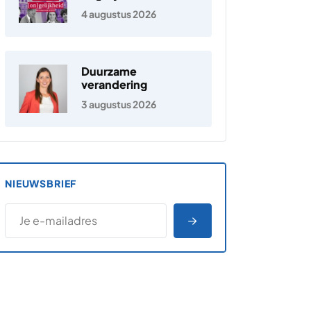
Nederland
4 augustus 2026
Duurzame
verandering
3 augustus 2026
NIEUWSBRIEF
*
E-MAILADRES
*
"
" geeft vereiste velden aan
AANMELDEN