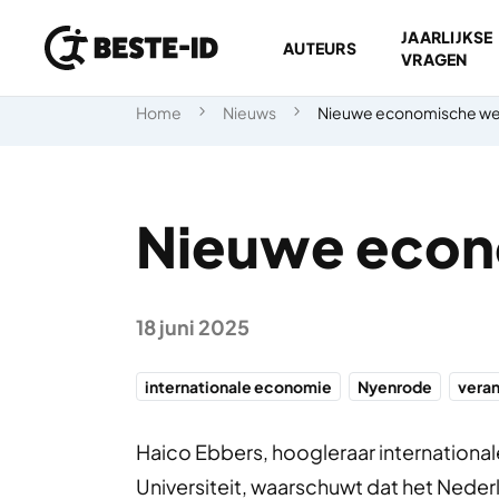
JAARLIJKSE
AUTEURS
VRAGEN
Ga naar inhoud
Home
Nieuws
Nieuwe economische we
Nieuwe econ
18 juni 2025
internationale economie
Nyenrode
vera
Haico Ebbers, hoogleraar internation
Universiteit, waarschuwt dat het Nede