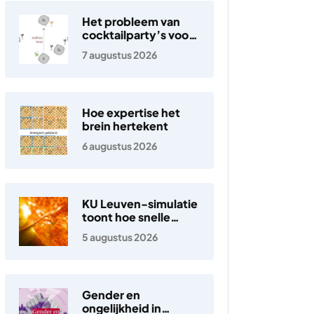
Het probleem van
cocktailparty’s voor
hoortoestellen
7 augustus 2026
Hoe expertise het
brein hertekent
6 augustus 2026
KU Leuven-simulatie
toont hoe snelle
elektronen in de
5 augustus 2026
zonnewind ontstaan
Gender en
ongelijkheid in