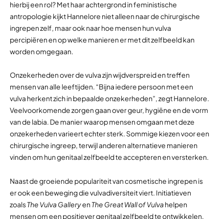
hierbij een rol? Met haar achtergrond in feministische
antropologie kijkt Hannelore niet alleen naar de chirurgische
ingrepen zelf, maar ook naar hoe mensen hun vulva
percipiëren en op welke manieren er met dit zelfbeeld kan
worden omgegaan.
Onzekerheden over de vulva zijn wijdverspreid en treffen
mensen van alle leeftijden. “Bijna iedere persoon met een
vulva herkent zich in bepaalde onzekerheden”, zegt Hannelore.
Veelvoorkomende zorgen gaan over geur, hygiëne en de vorm
van de labia. De manier waarop mensen omgaan met deze
onzekerheden varieert echter sterk. Sommige kiezen voor een
chirurgische ingreep, terwijl anderen alternatieve manieren
vinden om hun genitaal zelfbeeld te accepteren en versterken.
Naast de groeiende populariteit van cosmetische ingrepen is
er ook een beweging die vulvadiversiteit viert. Initiatieven
zoals
The Vulva Gallery
en
The Great Wall of Vulva
helpen
mensen om een positiever genitaal zelfbeeld te ontwikkelen.