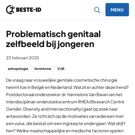
MENU
Ga naar inhoud
Problematisch genitaal
zelfbeeld bij jongeren
23 februari 2025
antropologie
feminisme
VUB
De vraag naar vrouwelijke genitale cosmetische chirurgie
neemt toe in België en Nederland. Wat zit er achter deze trend?
Postdoctoraal onderzoeker dr. Hannelore Van Bavel van het
interdisciplinair onderzoekscentrum RHEA (Research Centre
Gender, Diversity and Intersectionality) gaat op zoek naar
antwoorden. Ze richt zich op de motivaties van iedereen met
een vulva, die besluit om een ingreep te ondergaan. Wat drijft
hen? Welke maatschappelijke en medische factoren spelen