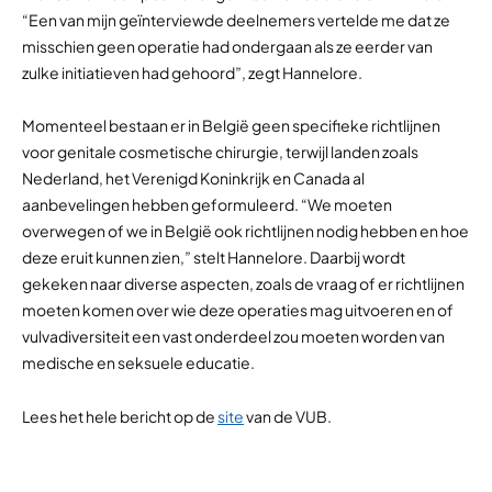
“Een van mijn geïnterviewde deelnemers vertelde me dat ze
misschien geen operatie had ondergaan als ze eerder van
zulke initiatieven had gehoord”, zegt Hannelore.
Momenteel bestaan er in België geen specifieke richtlijnen
voor genitale cosmetische chirurgie, terwijl landen zoals
Nederland, het Verenigd Koninkrijk en Canada al
aanbevelingen hebben geformuleerd. “We moeten
overwegen of we in België ook richtlijnen nodig hebben en hoe
deze eruit kunnen zien,” stelt Hannelore. Daarbij wordt
gekeken naar diverse aspecten, zoals de vraag of er richtlijnen
moeten komen over wie deze operaties mag uitvoeren en of
vulvadiversiteit een vast onderdeel zou moeten worden van
medische en seksuele educatie.
Lees het hele bericht op de
site
van de VUB.