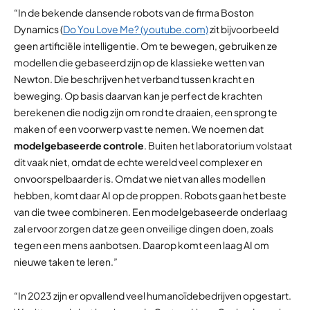
“In de bekende dansende robots van de firma Boston
Dynamics (
Do You Love Me? (youtube.com)
zit bijvoorbeeld
geen artificiële intelligentie. Om te bewegen, gebruiken ze
modellen die gebaseerd zijn op de klassieke wetten van
Newton. Die beschrijven het verband tussen kracht en
beweging. Op basis daarvan kan je perfect de krachten
berekenen die nodig zijn om rond te draaien, een sprong te
maken of een voorwerp vast te nemen. We noemen dat
modelgebaseerde controle
. Buiten het laboratorium volstaat
dit vaak niet, omdat de echte wereld veel complexer en
onvoorspelbaarder is. Omdat we niet van alles modellen
hebben, komt daar AI op de proppen. Robots gaan het beste
van die twee combineren. Een modelgebaseerde onderlaag
zal ervoor zorgen dat ze geen onveilige dingen doen, zoals
tegen een mens aanbotsen. Daarop komt een laag AI om
nieuwe taken te leren.”
“In 2023 zijn er opvallend veel humanoïdebedrijven opgestart.