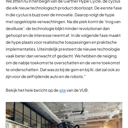
We zitten nu in het begin van de Gartner Hype Cycle, de cyclus
die elk nieuw technologisch product doorloopt. De eerste fase
in die cyclus is buzz over de innovatie. Daarop volgt de hype
met opgeklopte verwachtingen. Na die piek komt de ‘trog van
desillusie’: de technologie blijkt minder revolutionair dan
gehoopt en de interesse neemt af. In de volgende fase maakt
de hype plaats voor realistische toepassingen en praktische
implementaties. Uiteindelijk presteert de nieuwe technologie
vaak beter dan verwacht of gedacht. We hebben de neiging
om de nabije toekomst te overschatten en de verre toekomst
te onderschatten. Dat was zo bij de gsm en bij AI, dat zal ook zo
zijn voor de zelfrijdende auto en de robots.”
Bekijk het hele bericht op de
site
van de VUB.