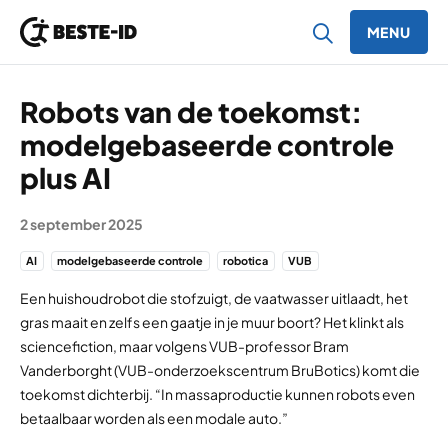
MENU
Ga naar inhoud
Robots van de toekomst:
modelgebaseerde controle
plus AI
2 september 2025
AI
modelgebaseerde controle
robotica
VUB
Een huishoudrobot die stofzuigt, de vaatwasser uitlaadt, het
gras maait en zelfs een gaatje in je muur boort? Het klinkt als
sciencefiction, maar volgens VUB-professor Bram
Vanderborght (VUB-onderzoekscentrum BruBotics) komt die
toekomst dichterbij. “In massaproductie kunnen robots even
betaalbaar worden als een modale auto.”