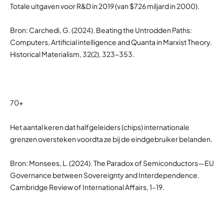
Totale uitgaven voor R&D in 2019 (van $726 miljard in 2000).
Bron: Carchedi, G. (2024). Beating the Untrodden Paths:
Computers, Artificial intelligence and Quanta in Marxist Theory.
Historical Materialism, 32(2), 323–353.
70+
Het aantal keren dat halfgeleiders (chips) internationale
grenzen oversteken voordta ze bij de eindgebruiker belanden.
Bron: Monsees, L. (2024). The Paradox of Semiconductors—EU
Governance between Sovereignty and Interdependence.
Cambridge Review of International Affairs, 1–19.