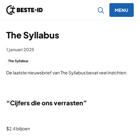
MENU
Ga naar inhoud
The Syllabus
1 januari 2025
The Syllabus
De laatste nieuwsbrief van The Syllabus bevat veel inzichten.
“Cijfers die ons verrasten”
$2.4 biljoen