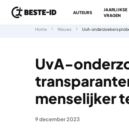
JAARLIJKSE
AUTEURS
VRAGEN
Ga naar inhoud
Home
Nieuws
UvA-onderzoekers prober
UvA-onderzo
transparante
menselijker 
9 december 2023