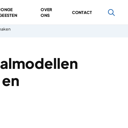
JONGE
OVER
CONTACT
GEESTEN
ONS
 maken
almodellen
 en