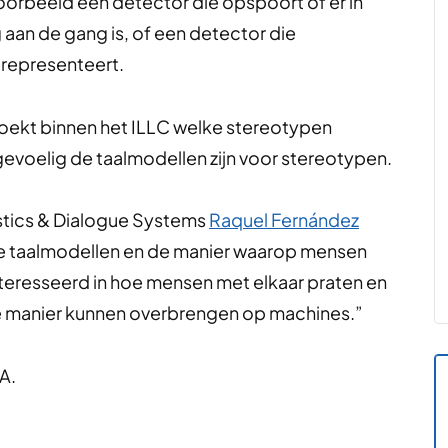
orbeeld een detector die opspoort of er in
aan de gang is, of een detector die
 representeert.
ekt binnen het ILLC welke stereotypen
evoelig de taalmodellen zijn voor stereotypen.
stics & Dialogue Systems
Raquel Fernández
te taalmodellen en de manier waarop mensen
nteresseerd in hoe mensen met elkaar praten en
ke manier kunnen overbrengen op machines.”
A.