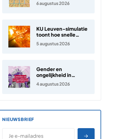
6 augustus 2026
KU Leuven-simulatie
toont hoe snelle
elektronen in de
5 augustus 2026
zonnewind ontstaan
Gender en
ongelijkheid in
Nederland
4 augustus 2026
NIEUWSBRIEF
*
E-MAILADRES
*
"
" geeft vereiste velden aan
AANMELDEN