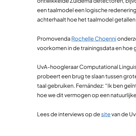
ontwikkelde Zuidema detectoren, bijvo
een taalmodel een logische redenering 
achterhaalt hoe het taalmodel getallen
Promovenda
Rochelle Choenni
onderzo
voorkomen in de trainingsdata en hoe g
UvA-hoogleraar Computational Lingui
probeert een brug te slaan tussen gro
taal gebruiken. Fernández: “Ik ben geï
hoe we dit vermogen op een natuurlij
Lees de interviews op de
site
van de Uv