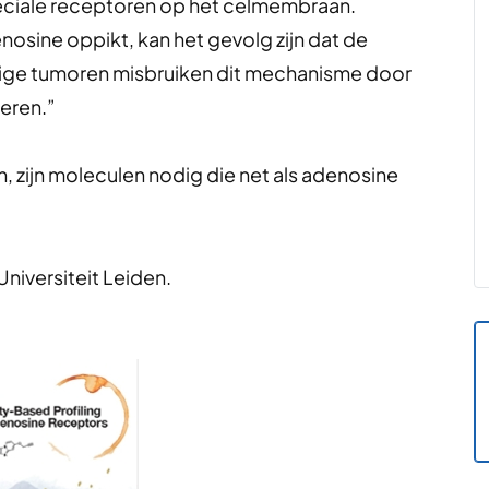
peciale receptoren op het celmembraan.
enosine oppikt, kan het gevolg zijn dat de
e tumoren misbruiken dit mechanisme door
eren.”
 zijn moleculen nodig die net als adenosine
Universiteit Leiden.