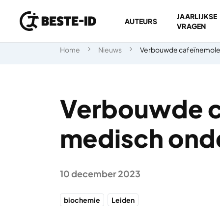
JAARLIJKSE
AUTEURS
VRAGEN
Ga naar inhoud
Home
Nieuws
Verbouwde cafeïnemolec
Verbouwde c
medisch ond
10 december 2023
biochemie
Leiden