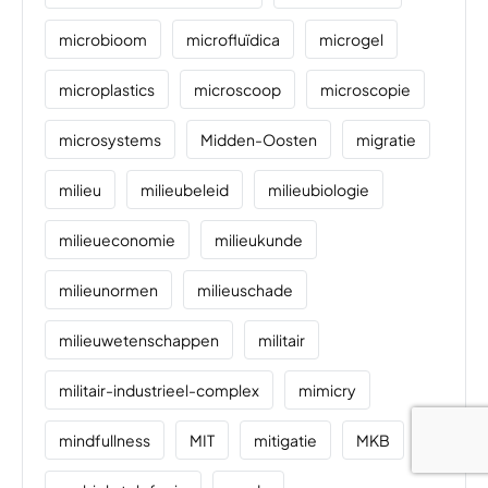
microbioom
microfluïdica
microgel
microplastics
microscoop
microscopie
microsystems
Midden-Oosten
migratie
milieu
milieubeleid
milieubiologie
milieueconomie
milieukunde
milieunormen
milieuschade
milieuwetenschappen
militair
militair-industrieel-complex
mimicry
mindfullness
MIT
mitigatie
MKB