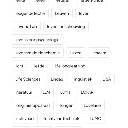
lente
leren
letteren
letterkunde
leugendetectie
Leuven
leven
Levend Lab
levensbeschouwing
levenslooppsychologie
levensmiddelenchemie
Lezen
lichaam
licht
liefde
life long learning
Life Sciences
Lindau
linguïstiek
LISA
literatuur
LLM
LLM's
LOFAR
long-nierapparaat
longen
Lovelace
luchtvaart
luchtvaarttechniek
LUMC