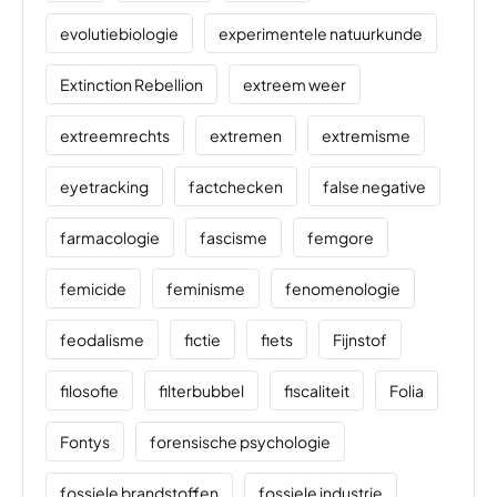
evolutiebiologie
experimentele natuurkunde
Extinction Rebellion
extreem weer
extreemrechts
extremen
extremisme
eyetracking
factchecken
false negative
farmacologie
fascisme
femgore
femicide
feminisme
fenomenologie
feodalisme
fictie
fiets
Fijnstof
filosofie
filterbubbel
fiscaliteit
Folia
Fontys
forensische psychologie
fossiele brandstoffen
fossiele industrie