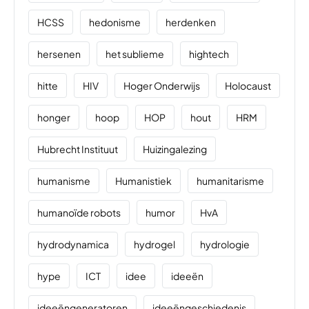
HCSS
hedonisme
herdenken
hersenen
het sublieme
hightech
hitte
HIV
Hoger Onderwijs
Holocaust
honger
hoop
HOP
hout
HRM
Hubrecht Instituut
Huizingalezing
humanisme
Humanistiek
humanitarisme
humanoïde robots
humor
HvA
hydrodynamica
hydrogel
hydrologie
hype
ICT
idee
ideeën
ideeëngeneratoren
ideeëngeschiedenis