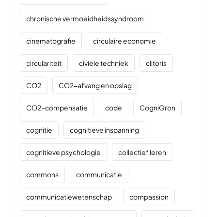
chronische vermoeidheidssyndroom
cinematografie
circulaire economie
circulariteit
civiele techniek
clitoris
CO2
CO2-afvang en opslag
CO2-compensatie
code
CogniGron
cognitie
cognitieve inspanning
cognitieve psychologie
collectief leren
commons
communicatie
communicatiewetenschap
compassion