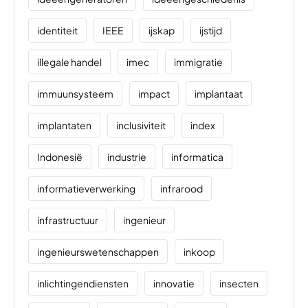
identiteit
IEEE
ijskap
ijstijd
illegale handel
imec
immigratie
immuunsysteem
impact
implantaat
implantaten
inclusiviteit
index
Indonesië
industrie
informatica
informatieverwerking
infrarood
infrastructuur
ingenieur
ingenieurswetenschappen
inkoop
inlichtingendiensten
innovatie
insecten