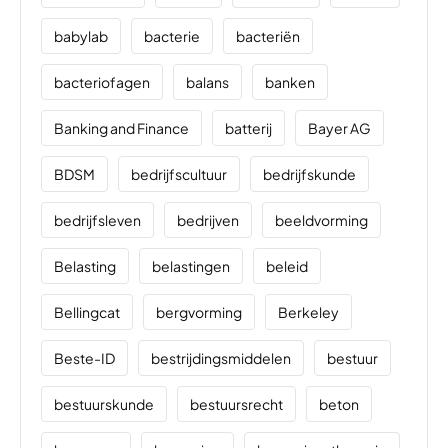
babylab
bacterie
bacteriën
bacteriofagen
balans
banken
Banking and Finance
batterij
Bayer AG
BDSM
bedrijfscultuur
bedrijfskunde
bedrijfsleven
bedrijven
beeldvorming
Belasting
belastingen
beleid
Bellingcat
bergvorming
Berkeley
Beste-ID
bestrijdingsmiddelen
bestuur
bestuurskunde
bestuursrecht
beton