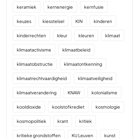
keramiek
kernenergie
kernfusie
keuzes
kiesstelsel
KIN
kinderen
kinderrechten
kleur
kleuren
klimaat
klimaatactivisme
klimaatbeleid
klimaatobstructie
klimaatontkenning
klimaatrechtvaardigheid
klimaatveiligheid
klimaatverandering
KNAW
kolonialisme
kooldioxide
koolstofkrediet
kosmologie
kosmopolitiek
krant
kritiek
kritieke grondstoffen
KU Leuven
kunst