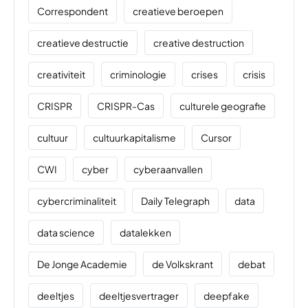
Correspondent
creatieve beroepen
creatieve destructie
creative destruction
creativiteit
criminologie
crises
crisis
CRISPR
CRISPR-Cas
culturele geografie
cultuur
cultuurkapitalisme
Cursor
CWI
cyber
cyberaanvallen
cybercriminaliteit
Daily Telegraph
data
data science
datalekken
De Jonge Academie
de Volkskrant
debat
deeltjes
deeltjesvertrager
deepfake