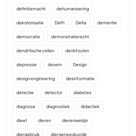
definitiemacht
dehumanisering
dekolonisatie
Delft
Delta
dementie
democratie
demonstratierecht
dendritische cellen
denkfouten
depressie
desem
Design
design engineering
desinformatie
detectie
detector
diabetes
diagnose
diagnostiek
didactiek
dieet
dieren
dierenwelzijn
diergebruik
diergeneeskunde