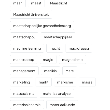
maan
maast
Maastricht
Maastricht Universiteit
maatschappelijke gezondheidszorg
maatschappij
maatschappijleer
machine learning
macht
macrofaaag
macroscoop
magie
magnetisme
management
manikin
Mare
marketing
markt
marxisme
massa
massaclaims
materiaalanalyse
materiaalchemie
materiaalkunde