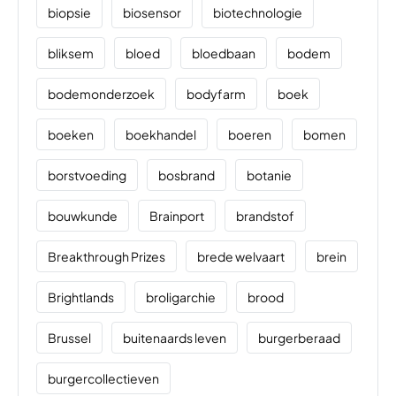
biopsie
biosensor
biotechnologie
bliksem
bloed
bloedbaan
bodem
bodemonderzoek
bodyfarm
boek
boeken
boekhandel
boeren
bomen
borstvoeding
bosbrand
botanie
bouwkunde
Brainport
brandstof
Breakthrough Prizes
brede welvaart
brein
Brightlands
broligarchie
brood
Brussel
buitenaards leven
burgerberaad
burgercollectieven