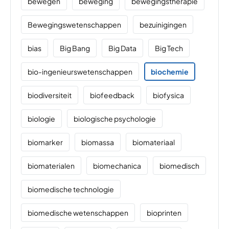
bewegen
beweging
bewegingstherapie
Bewegingswetenschappen
bezuinigingen
bias
Big Bang
Big Data
Big Tech
bio-ingenieurswetenschappen
biochemie
biodiversiteit
biofeedback
biofysica
biologie
biologische psychologie
biomarker
biomassa
biomateriaal
biomaterialen
biomechanica
biomedisch
biomedische technologie
biomedische wetenschappen
bioprinten