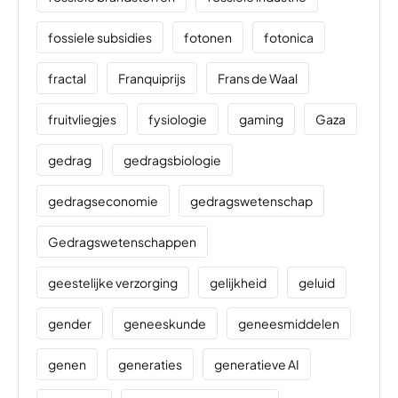
fossiele subsidies
fotonen
fotonica
fractal
Franquiprijs
Frans de Waal
fruitvliegjes
fysiologie
gaming
Gaza
gedrag
gedragsbiologie
gedragseconomie
gedragswetenschap
Gedragswetenschappen
geestelijke verzorging
gelijkheid
geluid
gender
geneeskunde
geneesmiddelen
genen
generaties
generatieve AI