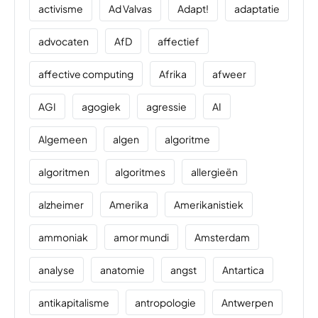
activisme
Ad Valvas
Adapt!
adaptatie
advocaten
AfD
affectief
affective computing
Afrika
afweer
AGI
agogiek
agressie
AI
Algemeen
algen
algoritme
algoritmen
algoritmes
allergieën
alzheimer
Amerika
Amerikanistiek
ammoniak
amor mundi
Amsterdam
analyse
anatomie
angst
Antartica
antikapitalisme
antropologie
Antwerpen