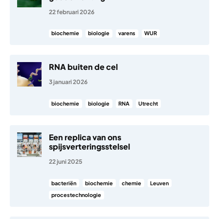
22 februari 2026
biochemie
biologie
varens
WUR
RNA buiten de cel
3 januari 2026
biochemie
biologie
RNA
Utrecht
Een replica van ons
spijsverteringsstelsel
22 juni 2025
bacteriën
biochemie
chemie
Leuven
procestechnologie