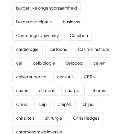
burgerlijke ongehoorzaamheid
burgerparticipatie
business
Cambridge University
Caraïben
cardiologie
cartoons
Casimir Institute
cel
celbiologie
celdood
cellen
celveroudering
censuur
CERN
chaos
chatbot
chatgpt
chemie
China
chip
ChipNL
chips
chiraliteit
chirurgie
Chris Hedges
chromosomale inversie