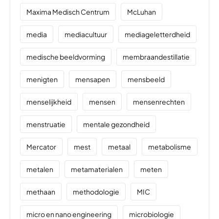
Maxima Medisch Centrum
McLuhan
media
mediacultuur
mediageletterdheid
medische beeldvorming
membraandestillatie
menigten
mensapen
mensbeeld
menselijkheid
mensen
mensenrechten
menstruatie
mentale gezondheid
Mercator
mest
metaal
metabolisme
metalen
metamaterialen
meten
methaan
methodologie
MIC
micro en nano engineering
microbiologie