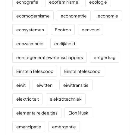
echografie
ecofeminisme
ecologie
ecomodernisme
econometrie
economie
ecosystemen
Ecotron
eenvoud
eenzaamheid
eerlijkheid
eerstegeneratiewetenschappers
eetgedrag
Einstein Telescoop
Einsteintelescoop
eiwit
eiwitten
eiwittransitie
elektriciteit
elektrotechniek
elementaire deeltjes
Elon Musk
emancipatie
emergentie