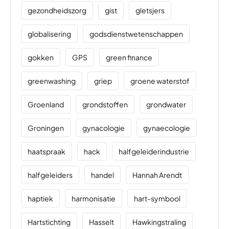
gezondheidszorg
gist
gletsjers
globalisering
godsdienstwetenschappen
gokken
GPS
green finance
greenwashing
griep
groene waterstof
Groenland
grondstoffen
grondwater
Groningen
gynacologie
gynaecologie
haatspraak
hack
halfgeleiderindustrie
halfgeleiders
handel
Hannah Arendt
haptiek
harmonisatie
hart-symbool
Hartstichting
Hasselt
Hawkingstraling