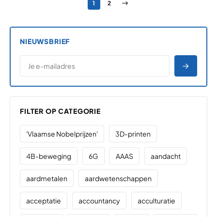
Pagina
Pagina
Volgende pagina
1
2
NIEUWSBRIEF
*
E-MAILADRES
*
"
" geeft vereiste velden aan
AANME
FILTER OP CATEGORIE
'Vlaamse Nobelprijzen'
3D-printen
4B-beweging
6G
AAAS
aandacht
aardmetalen
aardwetenschappen
acceptatie
accountancy
acculturatie