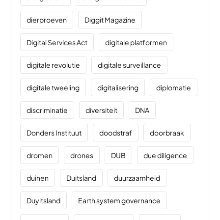
dierproeven
Diggit Magazine
Digital Services Act
digitale platformen
digitale revolutie
digitale surveillance
digitale tweeling
digitalisering
diplomatie
discriminatie
diversiteit
DNA
Donders Instituut
doodstraf
doorbraak
dromen
drones
DUB
due diligence
duinen
Duitsland
duurzaamheid
Duyitsland
Earth system governance