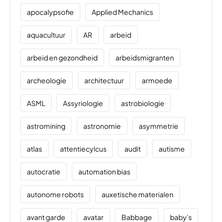
apocalypsofie
Applied Mechanics
aquacultuur
AR
arbeid
arbeid en gezondheid
arbeidsmigranten
archeologie
architectuur
armoede
ASML
Assyriologie
astrobiologie
astromining
astronomie
asymmetrie
atlas
attentiecylcus
audit
autisme
autocratie
automation bias
autonome robots
auxetische materialen
avant garde
avatar
Babbage
baby's