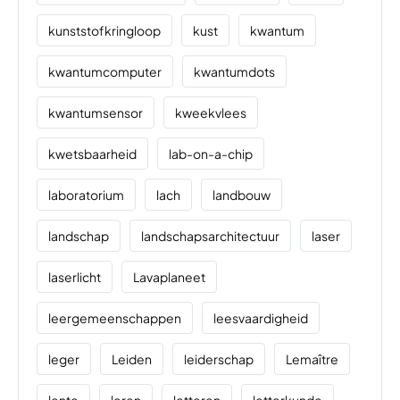
kunststofkringloop
kust
kwantum
kwantumcomputer
kwantumdots
kwantumsensor
kweekvlees
kwetsbaarheid
lab-on-a-chip
laboratorium
lach
landbouw
landschap
landschapsarchitectuur
laser
laserlicht
Lavaplaneet
leergemeenschappen
leesvaardigheid
leger
Leiden
leiderschap
Lemaître