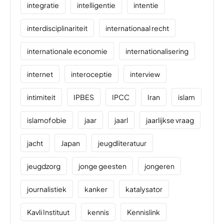
integratie
intelligentie
intentie
interdisciplinariteit
internationaal recht
internationale economie
internationalisering
internet
interoceptie
interview
intimiteit
IPBES
IPCC
Iran
islam
islamofobie
jaar
jaarl
jaarlijkse vraag
jacht
Japan
jeugdliteratuur
jeugdzorg
jonge geesten
jongeren
journalistiek
kanker
katalysator
Kavli Instituut
kennis
Kennislink