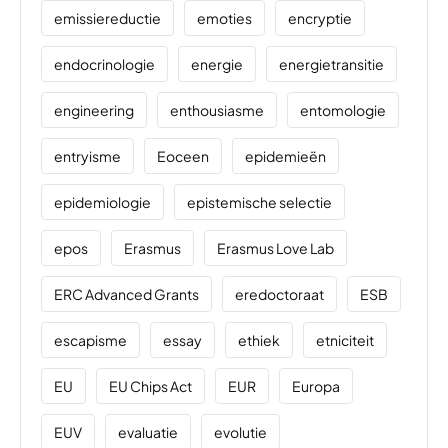
emissiereductie
emoties
encryptie
endocrinologie
energie
energietransitie
engineering
enthousiasme
entomologie
entryisme
Eoceen
epidemieën
epidemiologie
epistemische selectie
epos
Erasmus
Erasmus Love Lab
ERC Advanced Grants
eredoctoraat
ESB
escapisme
essay
ethiek
etniciteit
EU
EU Chips Act
EUR
Europa
EUV
evaluatie
evolutie