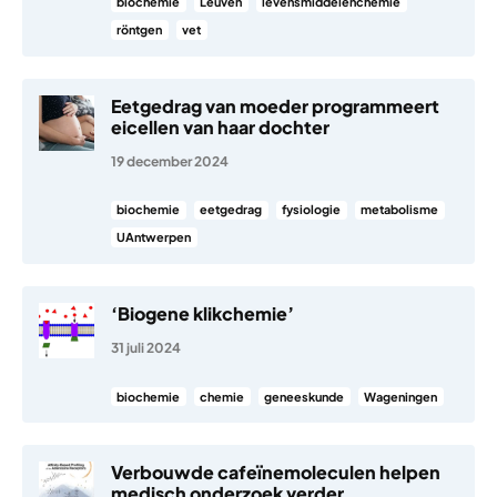
biochemie
Leuven
levensmiddelenchemie
röntgen
vet
Eetgedrag van moeder programmeert
eicellen van haar dochter
19 december 2024
biochemie
eetgedrag
fysiologie
metabolisme
UAntwerpen
‘Biogene klikchemie’
31 juli 2024
biochemie
chemie
geneeskunde
Wageningen
Verbouwde cafeïnemoleculen helpen
medisch onderzoek verder