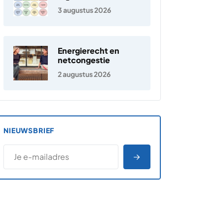
jongeren
3 augustus 2026
Energierecht en
netcongestie
2 augustus 2026
NIEUWSBRIEF
*
E-MAILADRES
*
"
" geeft vereiste velden aan
AANMELDEN