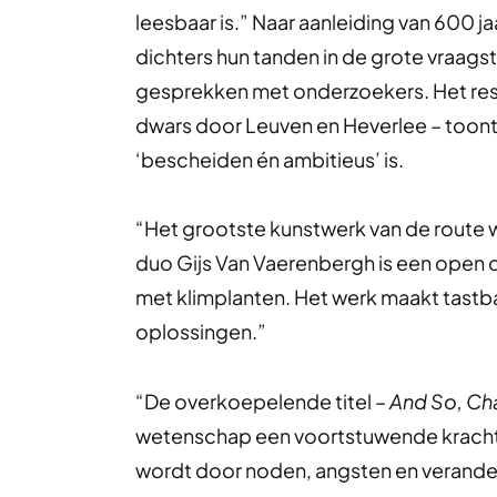
leesbaar is.” Naar aanleiding van 600 j
dichters hun tanden in de grote vraags
gesprekken met onderzoekers. Het resu
dwars door Leuven en Heverlee – toont 
‘bescheiden én ambitieus’ is.
“Het grootste kunstwerk van de route 
duo Gijs Van Vaerenbergh is een open d
met klimplanten. Het werk maakt tastba
oplossingen.”
“De overkoepelende titel
–
And So, Ch
wetenschap een voortstuwende kracht i
wordt door noden, angsten en verander