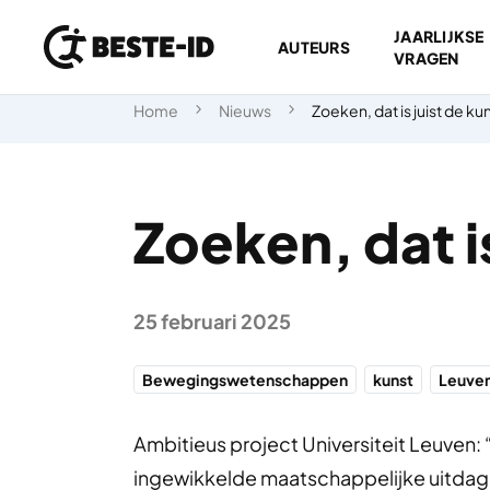
JAARLIJKSE
AUTEURS
VRAGEN
Ga naar inhoud
Home
Nieuws
Zoeken, dat is juist de ku
Zoeken, dat is
25 februari 2025
Bewegingswetenschappen
kunst
Leuve
Ambitieus project Universiteit Leuven
ingewikkelde maatschappelijke uitdagin