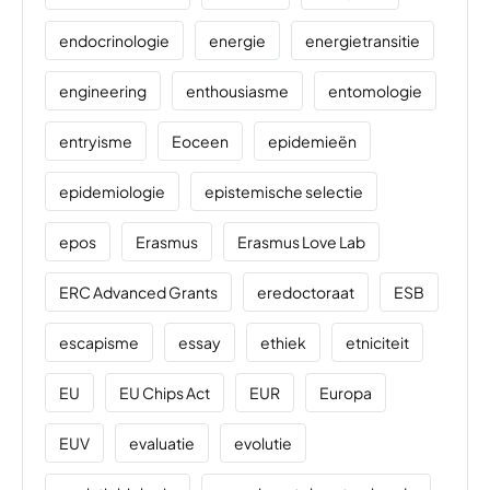
endocrinologie
energie
energietransitie
engineering
enthousiasme
entomologie
entryisme
Eoceen
epidemieën
epidemiologie
epistemische selectie
epos
Erasmus
Erasmus Love Lab
ERC Advanced Grants
eredoctoraat
ESB
escapisme
essay
ethiek
etniciteit
EU
EU Chips Act
EUR
Europa
EUV
evaluatie
evolutie