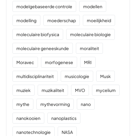
modelgebaseerde controle
modellen
modelling
moederschap
moeilijkheid
moleculaire biofysica
moleculaire biologie
moleculaire geneeskunde
moraliteit
Moravec
morfogenese
MRI
multidisciplinariteit
musicologie
Musk
muziek
muzikaliteit
MVO
mycelium
mythe
mythevorming
nano
nanokooien
nanoplastics
nanotechnologie
NASA