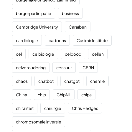
burgerparticipatie
business
Cambridge University
Caraïben
cardiologie
cartoons
Casimir Institute
cel
celbiologie
celdood
cellen
celveroudering
censuur
CERN
chaos
chatbot
chatgpt
chemie
China
chip
ChipNL
chips
chiraliteit
chirurgie
Chris Hedges
chromosomale inversie