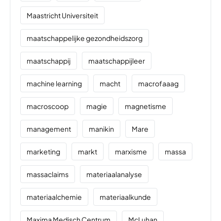
Maastricht Universiteit
maatschappelijke gezondheidszorg
maatschappij
maatschappijleer
machine learning
macht
macrofaaag
macroscoop
magie
magnetisme
management
manikin
Mare
marketing
markt
marxisme
massa
massaclaims
materiaalanalyse
materiaalchemie
materiaalkunde
Maxima Medisch Centrum
McLuhan