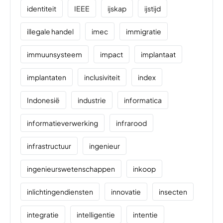
identiteit
IEEE
ijskap
ijstijd
illegale handel
imec
immigratie
immuunsysteem
impact
implantaat
implantaten
inclusiviteit
index
Indonesië
industrie
informatica
informatieverwerking
infrarood
infrastructuur
ingenieur
ingenieurswetenschappen
inkoop
inlichtingendiensten
innovatie
insecten
integratie
intelligentie
intentie