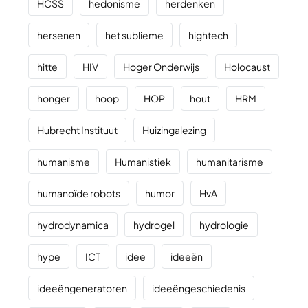
HCSS
hedonisme
herdenken
hersenen
het sublieme
hightech
hitte
HIV
Hoger Onderwijs
Holocaust
honger
hoop
HOP
hout
HRM
Hubrecht Instituut
Huizingalezing
humanisme
Humanistiek
humanitarisme
humanoïde robots
humor
HvA
hydrodynamica
hydrogel
hydrologie
hype
ICT
idee
ideeën
ideeëngeneratoren
ideeëngeschiedenis