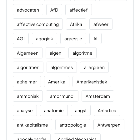
advocaten
AfD
affectief
affective computing
Afrika
afweer
AGI
agogiek
agressie
AI
Algemeen
algen
algoritme
algoritmen
algoritmes
allergieën
alzheimer
Amerika
Amerikanistiek
ammoniak
amor mundi
Amsterdam
analyse
anatomie
angst
Antartica
antikapitalisme
antropologie
Antwerpen
apocalypsofie
Applied Mechanics