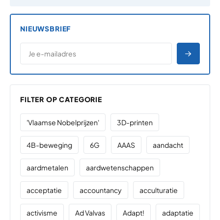
NIEUWSBRIEF
*
E-MAILADRES
*
"
" geeft vereiste velden aan
AANME
FILTER OP CATEGORIE
'Vlaamse Nobelprijzen'
3D-printen
4B-beweging
6G
AAAS
aandacht
aardmetalen
aardwetenschappen
acceptatie
accountancy
acculturatie
activisme
Ad Valvas
Adapt!
adaptatie