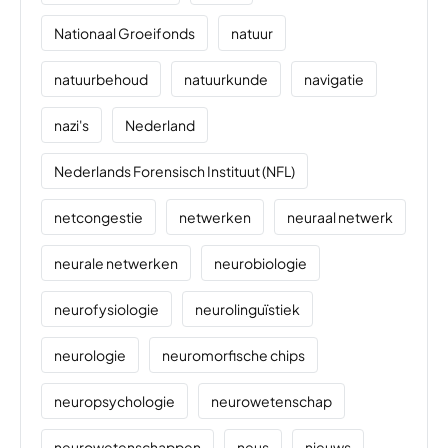
Nationaal Groeifonds
natuur
natuurbehoud
natuurkunde
navigatie
nazi's
Nederland
Nederlands Forensisch Instituut (NFL)
netcongestie
netwerken
neuraal netwerk
neurale netwerken
neurobiologie
neurofysiologie
neurolinguïstiek
neurologie
neuromorfische chips
neuropsychologie
neurowetenschap
neurowetenschappen
neus
nieuws