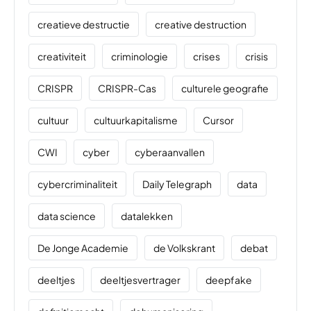
creatieve destructie
creative destruction
creativiteit
criminologie
crises
crisis
CRISPR
CRISPR-Cas
culturele geografie
cultuur
cultuurkapitalisme
Cursor
CWI
cyber
cyberaanvallen
cybercriminaliteit
Daily Telegraph
data
data science
datalekken
De Jonge Academie
de Volkskrant
debat
deeltjes
deeltjesvertrager
deepfake