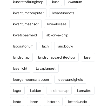
kunststofkringloop
kust
kwantum
kwantumcomputer
kwantumdots
kwantumsensor
kweekvlees
kwetsbaarheid
lab-on-a-chip
laboratorium
lach
landbouw
landschap
landschapsarchitectuur
laser
laserlicht
Lavaplaneet
leergemeenschappen
leesvaardigheid
leger
Leiden
leiderschap
Lemaître
lente
leren
letteren
letterkunde