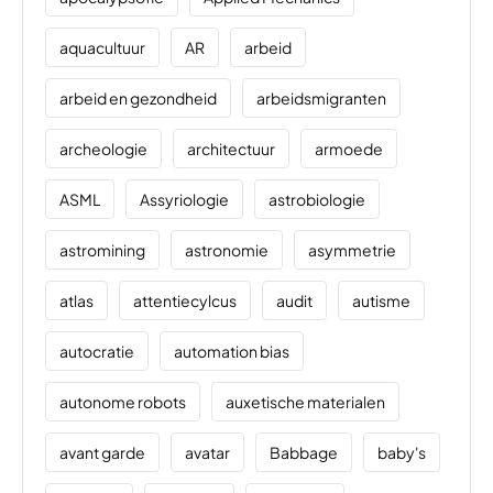
aquacultuur
AR
arbeid
arbeid en gezondheid
arbeidsmigranten
archeologie
architectuur
armoede
ASML
Assyriologie
astrobiologie
astromining
astronomie
asymmetrie
atlas
attentiecylcus
audit
autisme
autocratie
automation bias
autonome robots
auxetische materialen
avant garde
avatar
Babbage
baby's