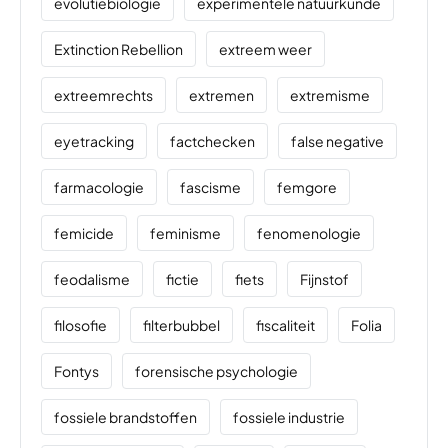
evolutiebiologie
experimentele natuurkunde
Extinction Rebellion
extreem weer
extreemrechts
extremen
extremisme
eyetracking
factchecken
false negative
farmacologie
fascisme
femgore
femicide
feminisme
fenomenologie
feodalisme
fictie
fiets
Fijnstof
filosofie
filterbubbel
fiscaliteit
Folia
Fontys
forensische psychologie
fossiele brandstoffen
fossiele industrie