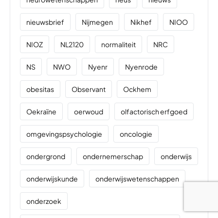
nieuwsbrief
Nijmegen
Nikhef
NIOO
NIOZ
NL2120
normaliteit
NRC
NS
NWO
Nyenr
Nyenrode
obesitas
Observant
Ockhem
Oekraïne
oerwoud
olfactorisch erfgoed
omgevingspsychologie
oncologie
ondergrond
ondernemerschap
onderwijs
onderwijskunde
onderwijswetenschappen
onderzoek