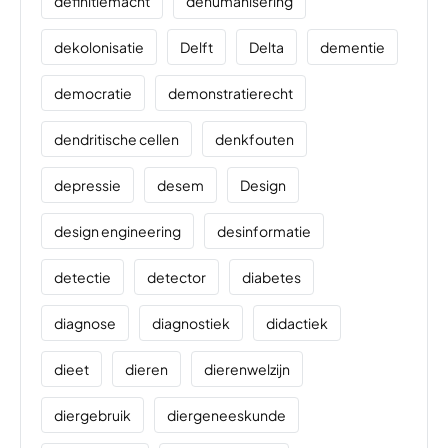
definitiemacht
dehumanisering
dekolonisatie
Delft
Delta
dementie
democratie
demonstratierecht
dendritische cellen
denkfouten
depressie
desem
Design
design engineering
desinformatie
detectie
detector
diabetes
diagnose
diagnostiek
didactiek
dieet
dieren
dierenwelzijn
diergebruik
diergeneeskunde