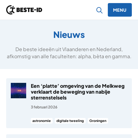
MENU
Ga naar inhoud
Nieuws
De beste ideeën uit Vlaanderen en Nederland,
afkomstig van alle faculteiten: alpha, bèta en gamma.
Een ‘platte’ omgeving van de Melkweg
verklaart de beweging van nabije
sterrenstelsels
3 februari 2026
astronomie
digitale tweeling
Groningen