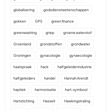
globalisering
godsdienstwetenschappen
gokken
GPS
green finance
greenwashing
griep
groene waterstof
Groenland
grondstoffen
grondwater
Groningen
gynacologie
gynaecologie
haatspraak
hack
halfgeleiderindustrie
halfgeleiders
handel
Hannah Arendt
haptiek
harmonisatie
hart-symbool
Hartstichting
Hasselt
Hawkingstraling