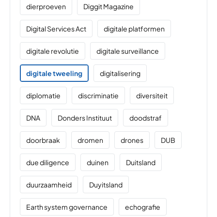
dierproeven
Diggit Magazine
Digital Services Act
digitale platformen
digitale revolutie
digitale surveillance
digitale tweeling
digitalisering
diplomatie
discriminatie
diversiteit
DNA
Donders Instituut
doodstraf
doorbraak
dromen
drones
DUB
due diligence
duinen
Duitsland
duurzaamheid
Duyitsland
Earth system governance
echografie