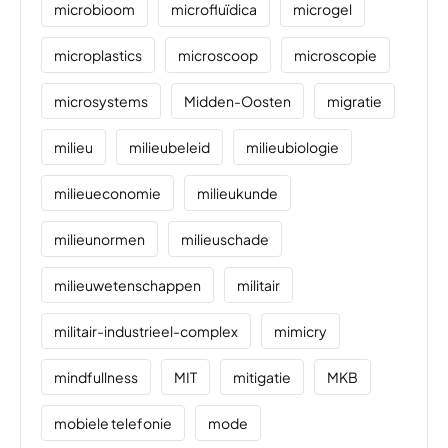
microbioom
microfluïdica
microgel
microplastics
microscoop
microscopie
microsystems
Midden-Oosten
migratie
milieu
milieubeleid
milieubiologie
milieueconomie
milieukunde
milieunormen
milieuschade
milieuwetenschappen
militair
militair-industrieel-complex
mimicry
mindfullness
MIT
mitigatie
MKB
mobiele telefonie
mode