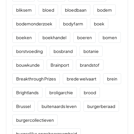
bliksem
bloed
bloedbaan
bodem
bodemonderzoek
bodyfarm
boek
boeken
boekhandel
boeren
bomen
borstvoeding
bosbrand
botanie
bouwkunde
Brainport
brandstof
Breakthrough Prizes
brede welvaart
brein
Brightlands
broligarchie
brood
Brussel
buitenaards leven
burgerberaad
burgercollectieven
burgerlijke ongehoorzaamheid