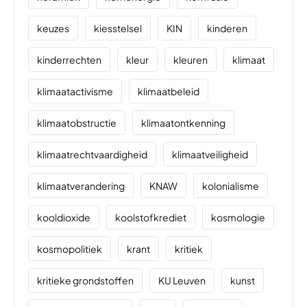
keuzes
kiesstelsel
KIN
kinderen
kinderrechten
kleur
kleuren
klimaat
klimaatactivisme
klimaatbeleid
klimaatobstructie
klimaatontkenning
klimaatrechtvaardigheid
klimaatveiligheid
klimaatverandering
KNAW
kolonialisme
kooldioxide
koolstofkrediet
kosmologie
kosmopolitiek
krant
kritiek
kritieke grondstoffen
KU Leuven
kunst