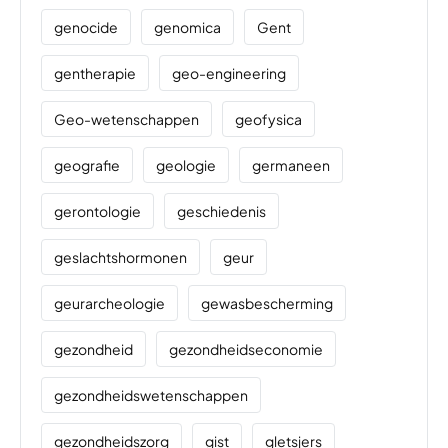
genocide
genomica
Gent
gentherapie
geo-engineering
Geo-wetenschappen
geofysica
geografie
geologie
germaneen
gerontologie
geschiedenis
geslachtshormonen
geur
geurarcheologie
gewasbescherming
gezondheid
gezondheidseconomie
gezondheidswetenschappen
gezondheidszorg
gist
gletsjers