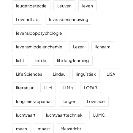
leugendetectie
Leuven
leven
Levend Lab
levensbeschouwing
levenslooppsychologie
levensmiddelenchemie
Lezen
lichaam
licht
liefde
life long learning
Life Sciences
Lindau
linguïstiek
LISA
literatuur
LLM
LLM's
LOFAR
long-nierapparaat
longen
Lovelace
luchtvaart
luchtvaarttechniek
LUMC
maan
maast
Maastricht