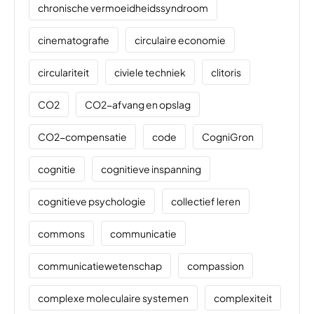
chronische vermoeidheidssyndroom
cinematografie
circulaire economie
circulariteit
civiele techniek
clitoris
CO2
CO2-afvang en opslag
CO2-compensatie
code
CogniGron
cognitie
cognitieve inspanning
cognitieve psychologie
collectief leren
commons
communicatie
communicatiewetenschap
compassion
complexe moleculaire systemen
complexiteit