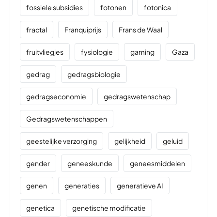
fossiele subsidies
fotonen
fotonica
fractal
Franquiprijs
Frans de Waal
fruitvliegjes
fysiologie
gaming
Gaza
gedrag
gedragsbiologie
gedragseconomie
gedragswetenschap
Gedragswetenschappen
geestelijke verzorging
gelijkheid
geluid
gender
geneeskunde
geneesmiddelen
genen
generaties
generatieve AI
genetica
genetische modificatie