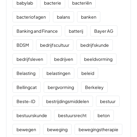
babylab
bacterie
bacteriën
bacteriofagen
balans
banken
Banking and Finance
batterij
Bayer AG
BDSM
bedrijfscultuur
bedrijfskunde
bedrijfsleven
bedrijven
beeldvorming
Belasting
belastingen
beleid
Bellingcat
bergvorming
Berkeley
Beste-ID
bestrijdingsmiddelen
bestuur
bestuurskunde
bestuursrecht
beton
bewegen
beweging
bewegingstherapie