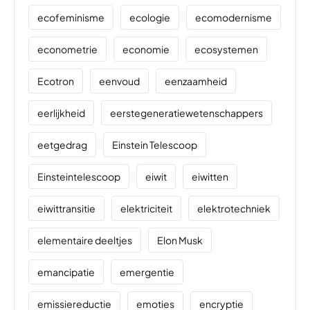
ecofeminisme
ecologie
ecomodernisme
econometrie
economie
ecosystemen
Ecotron
eenvoud
eenzaamheid
eerlijkheid
eerstegeneratiewetenschappers
eetgedrag
Einstein Telescoop
Einsteintelescoop
eiwit
eiwitten
eiwittransitie
elektriciteit
elektrotechniek
elementaire deeltjes
Elon Musk
emancipatie
emergentie
emissiereductie
emoties
encryptie