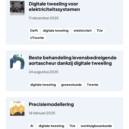
Digitale tweeling voor
elektriciteitssystemen
11 december 2025
Delft
digitale tweeling
elektriciteit
TUe
UTwente
Beste behandeling levensbedreigende
aortascheur dankzij digitale tweeling
24 augustus 2025
digitale tweeling
geneeskunde
Twente
Precisiemodellering
16 februari 2025
AI
digitale tweeling
TUe
werktuigbouwkunde