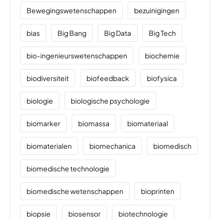
Bewegingswetenschappen
bezuinigingen
bias
Big Bang
Big Data
Big Tech
bio-ingenieurswetenschappen
biochemie
biodiversiteit
biofeedback
biofysica
biologie
biologische psychologie
biomarker
biomassa
biomateriaal
biomaterialen
biomechanica
biomedisch
biomedische technologie
biomedische wetenschappen
bioprinten
biopsie
biosensor
biotechnologie