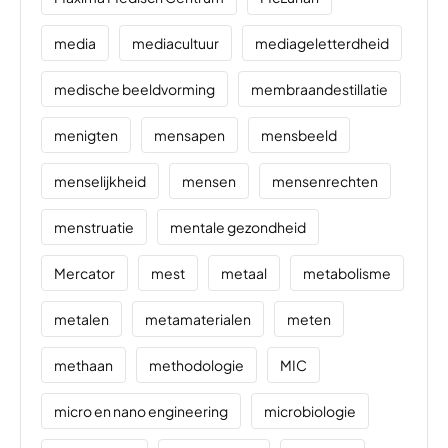
media
mediacultuur
mediageletterdheid
medische beeldvorming
membraandestillatie
menigten
mensapen
mensbeeld
menselijkheid
mensen
mensenrechten
menstruatie
mentale gezondheid
Mercator
mest
metaal
metabolisme
metalen
metamaterialen
meten
methaan
methodologie
MIC
micro en nano engineering
microbiologie