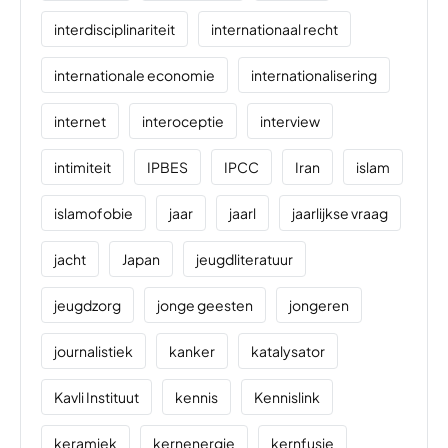
interdisciplinariteit
internationaal recht
internationale economie
internationalisering
internet
interoceptie
interview
intimiteit
IPBES
IPCC
Iran
islam
islamofobie
jaar
jaarl
jaarlijkse vraag
jacht
Japan
jeugdliteratuur
jeugdzorg
jonge geesten
jongeren
journalistiek
kanker
katalysator
Kavli Instituut
kennis
Kennislink
keramiek
kernenergie
kernfusie