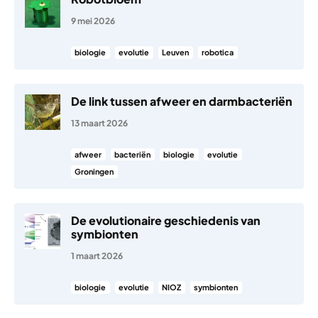
9 mei 2026
biologie
evolutie
Leuven
robotica
De link tussen afweer en darmbacteriën
13 maart 2026
afweer
bacteriën
biologie
evolutie
Groningen
De evolutionaire geschiedenis van
symbionten
1 maart 2026
biologie
evolutie
NIOZ
symbionten