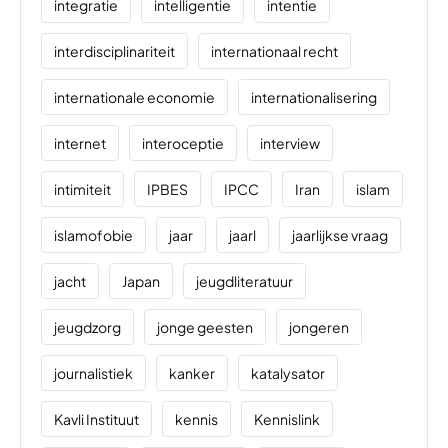
integratie
intelligentie
intentie
interdisciplinariteit
internationaal recht
internationale economie
internationalisering
internet
interoceptie
interview
intimiteit
IPBES
IPCC
Iran
islam
islamofobie
jaar
jaarl
jaarlijkse vraag
jacht
Japan
jeugdliteratuur
jeugdzorg
jonge geesten
jongeren
journalistiek
kanker
katalysator
Kavli Instituut
kennis
Kennislink