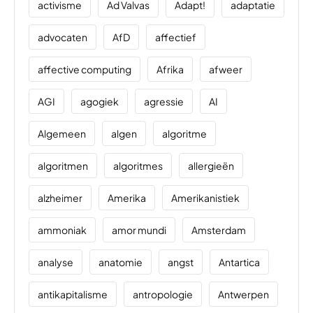
activisme
Ad Valvas
Adapt!
adaptatie
advocaten
AfD
affectief
affective computing
Afrika
afweer
AGI
agogiek
agressie
AI
Algemeen
algen
algoritme
algoritmen
algoritmes
allergieën
alzheimer
Amerika
Amerikanistiek
ammoniak
amor mundi
Amsterdam
analyse
anatomie
angst
Antartica
antikapitalisme
antropologie
Antwerpen