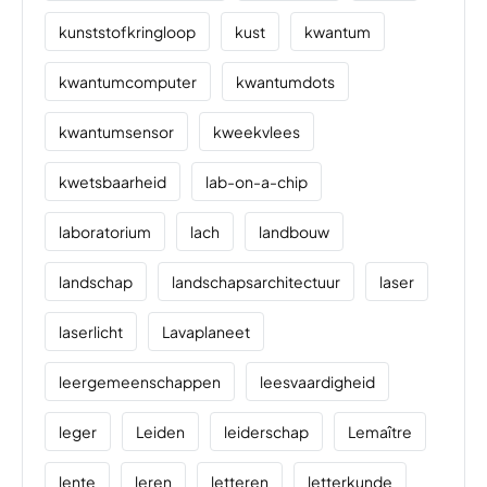
kunststofkringloop
kust
kwantum
kwantumcomputer
kwantumdots
kwantumsensor
kweekvlees
kwetsbaarheid
lab-on-a-chip
laboratorium
lach
landbouw
landschap
landschapsarchitectuur
laser
laserlicht
Lavaplaneet
leergemeenschappen
leesvaardigheid
leger
Leiden
leiderschap
Lemaître
lente
leren
letteren
letterkunde