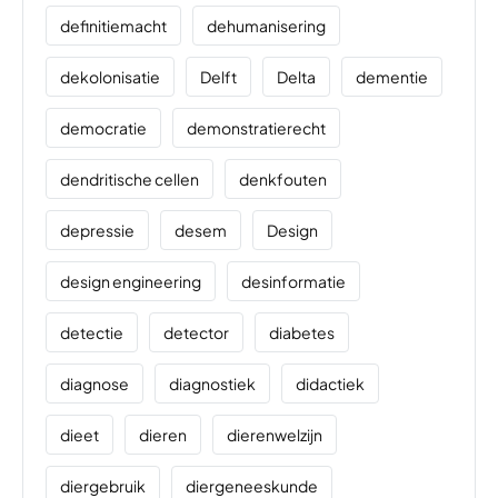
definitiemacht
dehumanisering
dekolonisatie
Delft
Delta
dementie
democratie
demonstratierecht
dendritische cellen
denkfouten
depressie
desem
Design
design engineering
desinformatie
detectie
detector
diabetes
diagnose
diagnostiek
didactiek
dieet
dieren
dierenwelzijn
diergebruik
diergeneeskunde