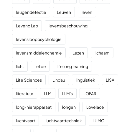
leugendetectie
Leuven
leven
Levend Lab
levensbeschouwing
levenslooppsychologie
levensmiddelenchemie
Lezen
lichaam
licht
liefde
life long learning
Life Sciences
Lindau
linguïstiek
LISA
literatuur
LLM
LLM's
LOFAR
long-nierapparaat
longen
Lovelace
luchtvaart
luchtvaarttechniek
LUMC