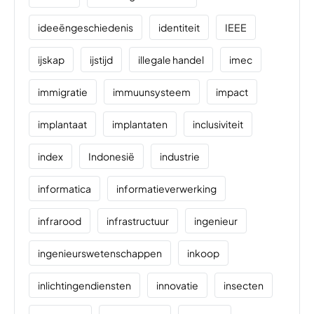
ideeëngeschiedenis
identiteit
IEEE
ijskap
ijstijd
illegale handel
imec
immigratie
immuunsysteem
impact
implantaat
implantaten
inclusiviteit
index
Indonesië
industrie
informatica
informatieverwerking
infrarood
infrastructuur
ingenieur
ingenieurswetenschappen
inkoop
inlichtingendiensten
innovatie
insecten