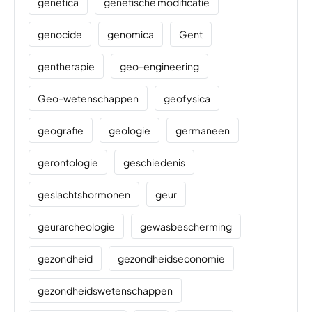
genetica
genetische modificatie
genocide
genomica
Gent
gentherapie
geo-engineering
Geo-wetenschappen
geofysica
geografie
geologie
germaneen
gerontologie
geschiedenis
geslachtshormonen
geur
geurarcheologie
gewasbescherming
gezondheid
gezondheidseconomie
gezondheidswetenschappen