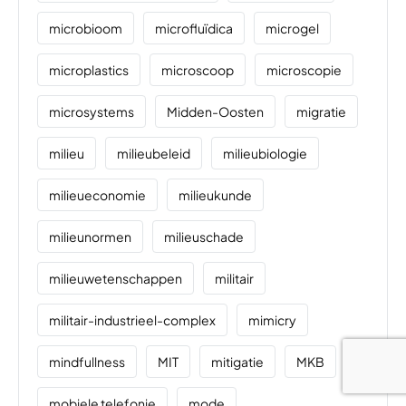
microbioom
microfluïdica
microgel
microplastics
microscoop
microscopie
microsystems
Midden-Oosten
migratie
milieu
milieubeleid
milieubiologie
milieueconomie
milieukunde
milieunormen
milieuschade
milieuwetenschappen
militair
militair-industrieel-complex
mimicry
mindfullness
MIT
mitigatie
MKB
mobiele telefonie
mode