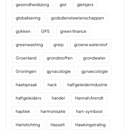
gezondheidszorg
gist
gletsjers
globalisering
godsdienstwetenschappen
gokken
GPS
green finance
greenwashing
griep
groene waterstof
Groenland
grondstoffen
grondwater
Groningen
gynacologie
gynaecologie
haatspraak
hack
halfgeleiderindustrie
halfgeleiders
handel
Hannah Arendt
haptiek
harmonisatie
hart-symbool
Hartstichting
Hasselt
Hawkingstraling