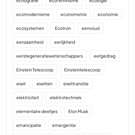
echografie
ecofeminisme
ecologie
ecomodernisme
econometrie
economie
ecosystemen
Ecotron
eenvoud
eenzaamheid
eerlijkheid
eerstegeneratiewetenschappers
eetgedrag
Einstein Telescoop
Einsteintelescoop
eiwit
eiwitten
eiwittransitie
elektriciteit
elektrotechniek
elementaire deeltjes
Elon Musk
emancipatie
emergentie