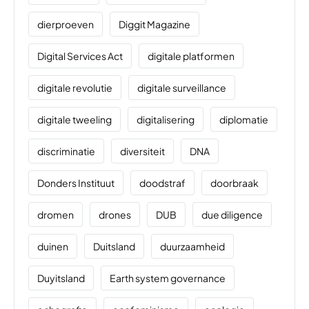
dierproeven
Diggit Magazine
Digital Services Act
digitale platformen
digitale revolutie
digitale surveillance
digitale tweeling
digitalisering
diplomatie
discriminatie
diversiteit
DNA
Donders Instituut
doodstraf
doorbraak
dromen
drones
DUB
due diligence
duinen
Duitsland
duurzaamheid
Duyitsland
Earth system governance