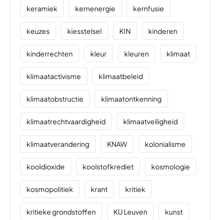
keramiek
kernenergie
kernfusie
keuzes
kiesstelsel
KIN
kinderen
kinderrechten
kleur
kleuren
klimaat
klimaatactivisme
klimaatbeleid
klimaatobstructie
klimaatontkenning
klimaatrechtvaardigheid
klimaatveiligheid
klimaatverandering
KNAW
kolonialisme
kooldioxide
koolstofkrediet
kosmologie
kosmopolitiek
krant
kritiek
kritieke grondstoffen
KU Leuven
kunst