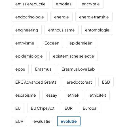
emissiereductie
emoties
encryptie
endocrinologie
energie
energietransitie
engineering
enthousiasme
entomologie
entryisme
Eoceen
epidemieën
epidemiologie
epistemische selectie
epos
Erasmus
Erasmus Love Lab
ERC Advanced Grants
eredoctoraat
ESB
escapisme
essay
ethiek
etniciteit
EU
EU Chips Act
EUR
Europa
EUV
evaluatie
evolutie