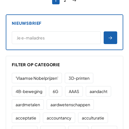
Pagina
Pagina
Volgende pagina
1
2
NIEUWSBRIEF
*
E-MAILADRES
*
"
" geeft vereiste velden aan
AANME
FILTER OP CATEGORIE
'Vlaamse Nobelprijzen'
3D-printen
4B-beweging
6G
AAAS
aandacht
aardmetalen
aardwetenschappen
acceptatie
accountancy
acculturatie