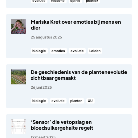
evolutie
filosofie
opinie
politiek
Mariska Kret over emoties bij mens en
dier
25 augustus 2025
biologie
emoties
evolutie
Leiden
De geschiedenis van de plantenevolutie
zichtbaar gemaakt
26 juni 2025
biologie
evolutie
planten
UU
‘Sensor’ die vetopslag en
bloedsuikergehalte regelt
19 maart 2025