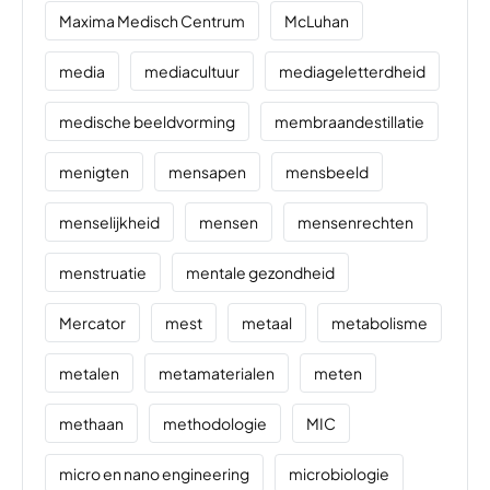
Maxima Medisch Centrum
McLuhan
media
mediacultuur
mediageletterdheid
medische beeldvorming
membraandestillatie
menigten
mensapen
mensbeeld
menselijkheid
mensen
mensenrechten
menstruatie
mentale gezondheid
Mercator
mest
metaal
metabolisme
metalen
metamaterialen
meten
methaan
methodologie
MIC
micro en nano engineering
microbiologie