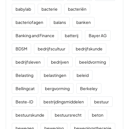
babylab
bacterie
bacteriën
bacteriofagen
balans
banken
Banking and Finance
batterij
Bayer AG
BDSM
bedrijfscultuur
bedrijfskunde
bedrijfsleven
bedrijven
beeldvorming
Belasting
belastingen
beleid
Bellingcat
bergvorming
Berkeley
Beste-ID
bestrijdingsmiddelen
bestuur
bestuurskunde
bestuursrecht
beton
bewegen
beweging
bewegingstherapie