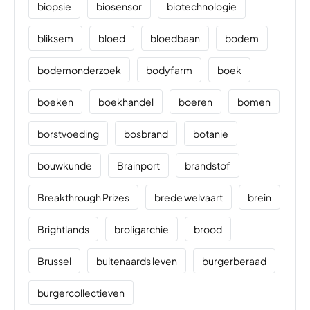
biopsie
biosensor
biotechnologie
bliksem
bloed
bloedbaan
bodem
bodemonderzoek
bodyfarm
boek
boeken
boekhandel
boeren
bomen
borstvoeding
bosbrand
botanie
bouwkunde
Brainport
brandstof
Breakthrough Prizes
brede welvaart
brein
Brightlands
broligarchie
brood
Brussel
buitenaards leven
burgerberaad
burgercollectieven