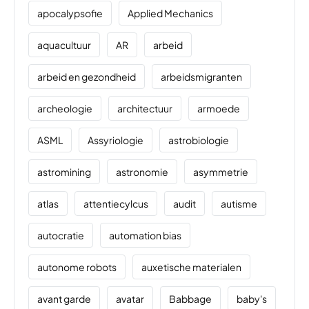
apocalypsofie
Applied Mechanics
aquacultuur
AR
arbeid
arbeid en gezondheid
arbeidsmigranten
archeologie
architectuur
armoede
ASML
Assyriologie
astrobiologie
astromining
astronomie
asymmetrie
atlas
attentiecylcus
audit
autisme
autocratie
automation bias
autonome robots
auxetische materialen
avant garde
avatar
Babbage
baby's