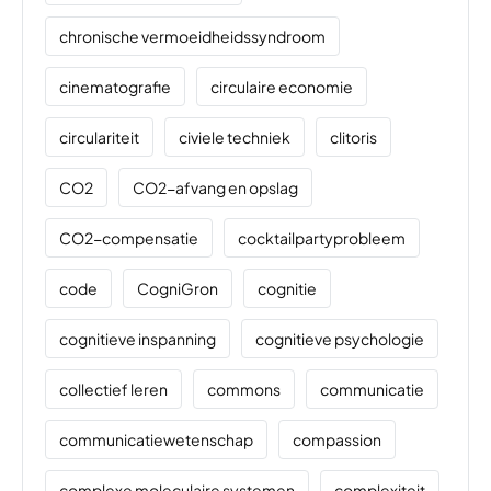
chronische vermoeidheidssyndroom
cinematografie
circulaire economie
circulariteit
civiele techniek
clitoris
CO2
CO2-afvang en opslag
CO2-compensatie
cocktailpartyprobleem
code
CogniGron
cognitie
cognitieve inspanning
cognitieve psychologie
collectief leren
commons
communicatie
communicatiewetenschap
compassion
complexe moleculaire systemen
complexiteit