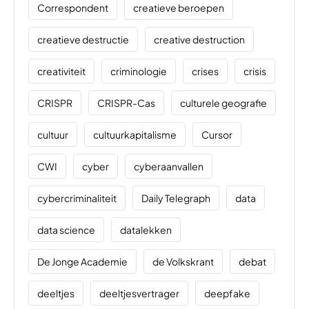
Correspondent
creatieve beroepen
creatieve destructie
creative destruction
creativiteit
criminologie
crises
crisis
CRISPR
CRISPR-Cas
culturele geografie
cultuur
cultuurkapitalisme
Cursor
CWI
cyber
cyberaanvallen
cybercriminaliteit
Daily Telegraph
data
data science
datalekken
De Jonge Academie
de Volkskrant
debat
deeltjes
deeltjesvertrager
deepfake