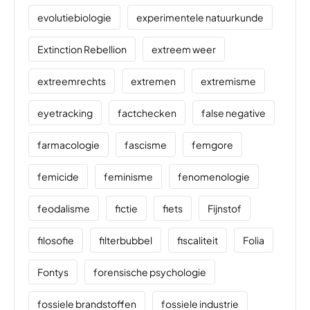
evolutiebiologie
experimentele natuurkunde
Extinction Rebellion
extreem weer
extreemrechts
extremen
extremisme
eyetracking
factchecken
false negative
farmacologie
fascisme
femgore
femicide
feminisme
fenomenologie
feodalisme
fictie
fiets
Fijnstof
filosofie
filterbubbel
fiscaliteit
Folia
Fontys
forensische psychologie
fossiele brandstoffen
fossiele industrie