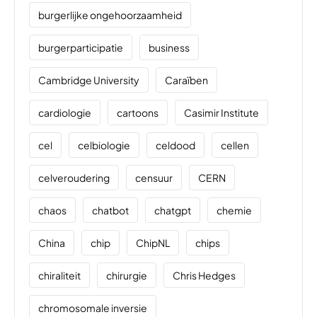
burgerlijke ongehoorzaamheid
burgerparticipatie
business
Cambridge University
Caraïben
cardiologie
cartoons
Casimir Institute
cel
celbiologie
celdood
cellen
celveroudering
censuur
CERN
chaos
chatbot
chatgpt
chemie
China
chip
ChipNL
chips
chiraliteit
chirurgie
Chris Hedges
chromosomale inversie