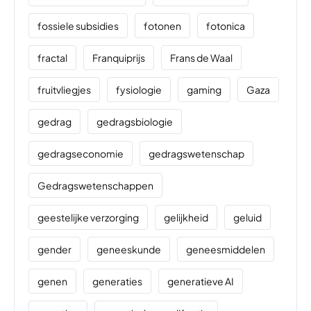
fossiele subsidies
fotonen
fotonica
fractal
Franquiprijs
Frans de Waal
fruitvliegjes
fysiologie
gaming
Gaza
gedrag
gedragsbiologie
gedragseconomie
gedragswetenschap
Gedragswetenschappen
geestelijke verzorging
gelijkheid
geluid
gender
geneeskunde
geneesmiddelen
genen
generaties
generatieve AI