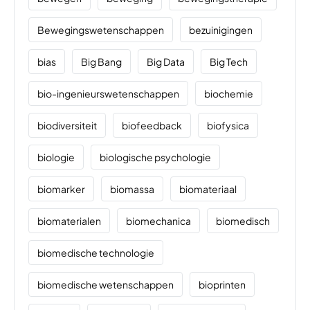
Bewegingswetenschappen
bezuinigingen
bias
Big Bang
Big Data
Big Tech
bio-ingenieurswetenschappen
biochemie
biodiversiteit
biofeedback
biofysica
biologie
biologische psychologie
biomarker
biomassa
biomateriaal
biomaterialen
biomechanica
biomedisch
biomedische technologie
biomedische wetenschappen
bioprinten