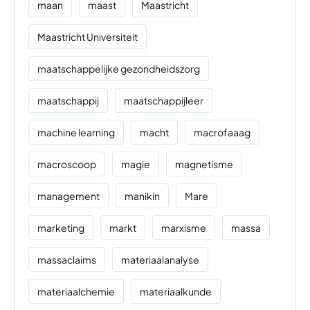
maan
maast
Maastricht
Maastricht Universiteit
maatschappelijke gezondheidszorg
maatschappij
maatschappijleer
machine learning
macht
macrofaaag
macroscoop
magie
magnetisme
management
manikin
Mare
marketing
markt
marxisme
massa
massaclaims
materiaalanalyse
materiaalchemie
materiaalkunde