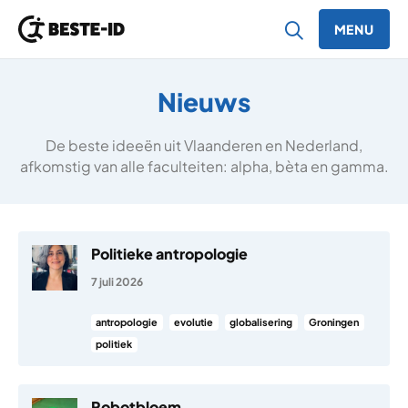
MENU
Ga naar inhoud
Nieuws
De beste ideeën uit Vlaanderen en Nederland,
afkomstig van alle faculteiten: alpha, bèta en gamma.
Politieke antropologie
7 juli 2026
antropologie
evolutie
globalisering
Groningen
politiek
Robotbloem