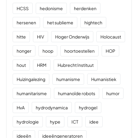
HCSS
hedonisme
herdenken
hersenen
het sublieme
hightech
hitte
HIV
Hoger Onderwijs
Holocaust
honger
hoop
hoortoestellen
HOP
hout
HRM
Hubrecht Instituut
Huizingalezing
humanisme
Humanistiek
humanitarisme
humanoïde robots
humor
HvA
hydrodynamica
hydrogel
hydrologie
hype
ICT
idee
ideeën
ideeëngeneratoren