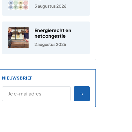
jongeren
3 augustus 2026
Energierecht en
netcongestie
2 augustus 2026
NIEUWSBRIEF
*
E-MAILADRES
*
"
" geeft vereiste velden aan
AANMELDEN