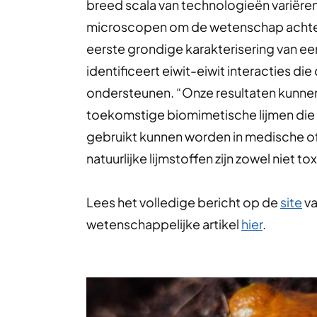
breed scala van technologieën variëre
microscopen om de wetenschap achter h
eerste grondige karakterisering van ee
identificeert eiwit-eiwit interacties di
ondersteunen. “Onze resultaten kunnen 
toekomstige biomimetische lijmen die 
gebruikt kunnen worden in medische o
natuurlijke lijmstoffen zijn zowel niet tox
Lees het volledige bericht op de
site
va
wetenschappelijke artikel
hier
.