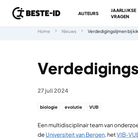
JAARLIJKSE
AUTEURS
VRAGEN
Ga naar inhoud
Home
Nieuws
Verdedigingslijmen bij ki
Verdedigingsl
27 juli 2024
biologie
evolutie
VUB
Een multidisciplinair team van onderzo
de
Universiteit van Bergen
, het
VIB-VUB