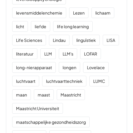
levensmiddelenchemie
Lezen
lichaam
licht
liefde
life long learning
Life Sciences
Lindau
linguïstiek
LISA
literatuur
LLM
LLM's
LOFAR
long-nierapparaat
longen
Lovelace
luchtvaart
luchtvaarttechniek
LUMC
maan
maast
Maastricht
Maastricht Universiteit
maatschappelijke gezondheidszorg