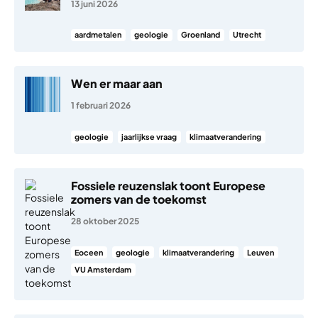
13 juni 2026
aardmetalen
geologie
Groenland
Utrecht
Wen er maar aan
1 februari 2026
geologie
jaarlijkse vraag
klimaatverandering
Fossiele reuzenslak toont Europese
zomers van de toekomst
28 oktober 2025
Eoceen
geologie
klimaatverandering
Leuven
VU Amsterdam