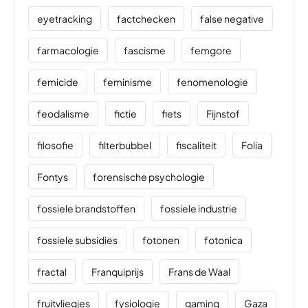
eyetracking
factchecken
false negative
farmacologie
fascisme
femgore
femicide
feminisme
fenomenologie
feodalisme
fictie
fiets
Fijnstof
filosofie
filterbubbel
fiscaliteit
Folia
Fontys
forensische psychologie
fossiele brandstoffen
fossiele industrie
fossiele subsidies
fotonen
fotonica
fractal
Franquiprijs
Frans de Waal
fruitvliegjes
fysiologie
gaming
Gaza