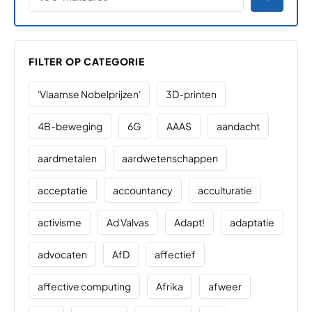
FILTER OP CATEGORIE
'Vlaamse Nobelprijzen'
3D-printen
4B-beweging
6G
AAAS
aandacht
aardmetalen
aardwetenschappen
acceptatie
accountancy
acculturatie
activisme
Ad Valvas
Adapt!
adaptatie
advocaten
AfD
affectief
affective computing
Afrika
afweer