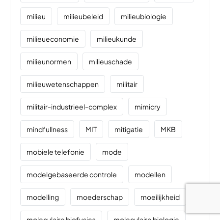
milieu
milieubeleid
milieubiologie
milieueconomie
milieukunde
milieunormen
milieuschade
milieuwetenschappen
militair
militair-industrieel-complex
mimicry
mindfullness
MIT
mitigatie
MKB
mobiele telefonie
mode
modelgebaseerde controle
modellen
modelling
moederschap
moeilijkheid
moleculaire biofysica
moleculaire biologie