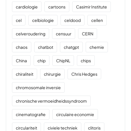
cardiologie
cartoons
Casimir Institute
cel
celbiologie
celdood
cellen
celveroudering
censuur
CERN
chaos
chatbot
chatgpt
chemie
China
chip
ChipNL
chips
chiraliteit
chirurgie
Chris Hedges
chromosomale inversie
chronische vermoeidheidssyndroom
cinematografie
circulaire economie
circulariteit
civiele techniek
clitoris