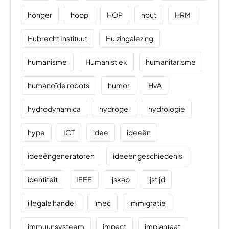
honger
hoop
HOP
hout
HRM
Hubrecht Instituut
Huizingalezing
humanisme
Humanistiek
humanitarisme
humanoïde robots
humor
HvA
hydrodynamica
hydrogel
hydrologie
hype
ICT
idee
ideeën
ideeëngeneratoren
ideeëngeschiedenis
identiteit
IEEE
ijskap
ijstijd
illegale handel
imec
immigratie
immuunsysteem
impact
implantaat