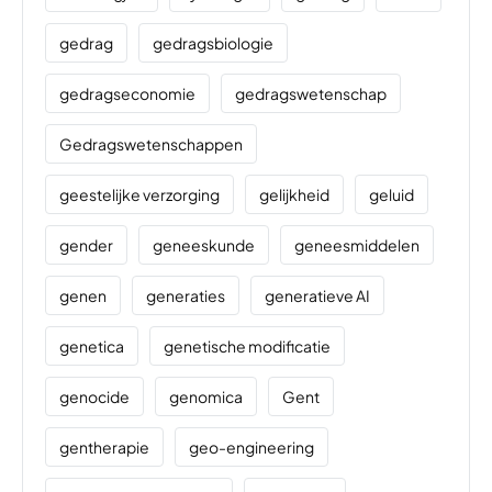
gedrag
gedragsbiologie
gedragseconomie
gedragswetenschap
Gedragswetenschappen
geestelijke verzorging
gelijkheid
geluid
gender
geneeskunde
geneesmiddelen
genen
generaties
generatieve AI
genetica
genetische modificatie
genocide
genomica
Gent
gentherapie
geo-engineering