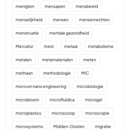
menigten
mensapen
mensbeeld
menselijkheid
mensen
mensenrechten
menstruatie
mentale gezondheid
Mercator
mest
metaal
metabolisme
metalen
metamaterialen
meten
methaan
methodologie
MIC
micro en nano engineering
microbiologie
microbioom
microfluïdica
microgel
microplastics
microscoop
microscopie
microsystems
Midden-Oosten
migratie