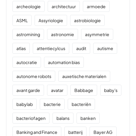
archeologie
architectuur
armoede
ASML
Assyriologie
astrobiologie
astromining
astronomie
asymmetrie
atlas
attentiecylcus
audit
autisme
autocratie
automation bias
autonome robots
auxetische materialen
avant garde
avatar
Babbage
baby's
babylab
bacterie
bacteriën
bacteriofagen
balans
banken
Banking and Finance
batterij
Bayer AG