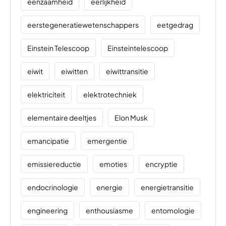
eenzaamheid
eerlijkheid
eerstegeneratiewetenschappers
eetgedrag
Einstein Telescoop
Einsteintelescoop
eiwit
eiwitten
eiwittransitie
elektriciteit
elektrotechniek
elementaire deeltjes
Elon Musk
emancipatie
emergentie
emissiereductie
emoties
encryptie
endocrinologie
energie
energietransitie
engineering
enthousiasme
entomologie