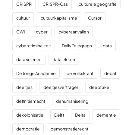
CRISPR
CRISPR-Cas
culturele geografie
cultuur
cultuurkapitalisme
Cursor
CWI
cyber
cyberaanvallen
cybercriminaliteit
Daily Telegraph
data
data science
datalekken
De Jonge Academie
de Volkskrant
debat
deeltjes
deeltjesvertrager
deepfake
definitiemacht
dehumanisering
dekolonisatie
Delft
Delta
dementie
democratie
demonstratierecht