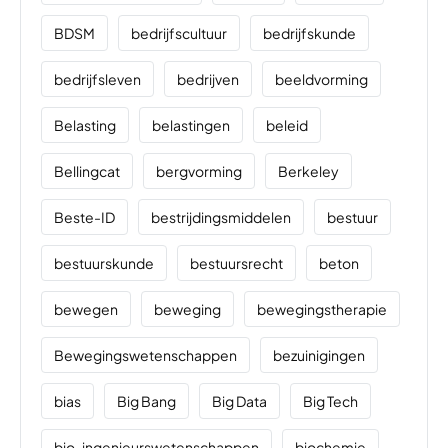
BDSM
bedrijfscultuur
bedrijfskunde
bedrijfsleven
bedrijven
beeldvorming
Belasting
belastingen
beleid
Bellingcat
bergvorming
Berkeley
Beste-ID
bestrijdingsmiddelen
bestuur
bestuurskunde
bestuursrecht
beton
bewegen
beweging
bewegingstherapie
Bewegingswetenschappen
bezuinigingen
bias
Big Bang
Big Data
Big Tech
bio-ingenieurswetenschappen
biochemie