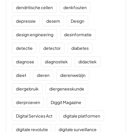
dendritische cellen
denkfouten
depressie
desem
Design
design engineering
desinformatie
detectie
detector
diabetes
diagnose
diagnostiek
didactiek
dieet
dieren
dierenwelzijn
diergebruik
diergeneeskunde
dierproeven
Diggit Magazine
Digital Services Act
digitale platformen
digitale revolutie
digitale surveillance