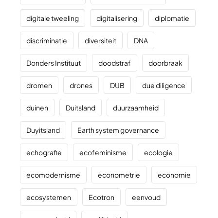
digitale tweeling
digitalisering
diplomatie
discriminatie
diversiteit
DNA
Donders Instituut
doodstraf
doorbraak
dromen
drones
DUB
due diligence
duinen
Duitsland
duurzaamheid
Duyitsland
Earth system governance
echografie
ecofeminisme
ecologie
ecomodernisme
econometrie
economie
ecosystemen
Ecotron
eenvoud