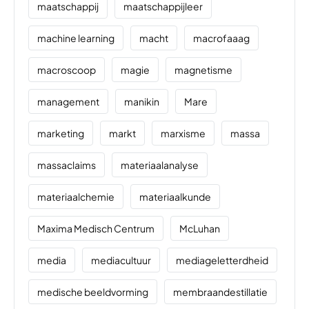
maatschappij
maatschappijleer
machine learning
macht
macrofaaag
macroscoop
magie
magnetisme
management
manikin
Mare
marketing
markt
marxisme
massa
massaclaims
materiaalanalyse
materiaalchemie
materiaalkunde
Maxima Medisch Centrum
McLuhan
media
mediacultuur
mediageletterdheid
medische beeldvorming
membraandestillatie