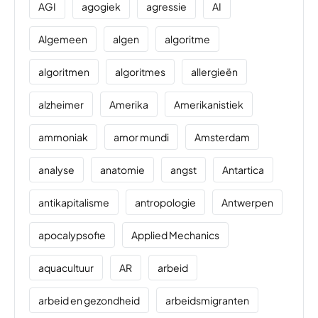
AGI
agogiek
agressie
AI
Algemeen
algen
algoritme
algoritmen
algoritmes
allergieën
alzheimer
Amerika
Amerikanistiek
ammoniak
amor mundi
Amsterdam
analyse
anatomie
angst
Antartica
antikapitalisme
antropologie
Antwerpen
apocalypsofie
Applied Mechanics
aquacultuur
AR
arbeid
arbeid en gezondheid
arbeidsmigranten