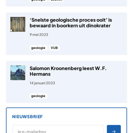
‘Snelste geologische proces ooit’ is
bewaard in boorkern uit dinokrater
9 mei 2023
geologie
VUB
Salomon Kroonenberg leest W.F.
Hermans
14 januari 2023
geologie
NIEUWSBRIEF
*
E-MAILADRES
*
"
" geeft vereiste velden aan
AANME