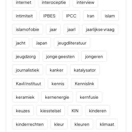
internet
interoceptie
interview
intimiteit
IPBES
IPCC
Iran
islam
islamofobie
jaar
jaarl
jaarlijkse vraag
jacht
Japan
jeugdliteratuur
jeugdzorg
jonge geesten
jongeren
journalistiek
kanker
katalysator
Kavli Instituut
kennis
Kennislink
keramiek
kernenergie
kernfusie
keuzes
kiesstelsel
KIN
kinderen
kinderrechten
kleur
kleuren
klimaat