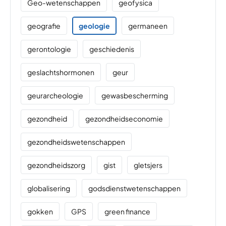
Geo-wetenschappen
geofysica
geografie
geologie
germaneen
gerontologie
geschiedenis
geslachtshormonen
geur
geurarcheologie
gewasbescherming
gezondheid
gezondheidseconomie
gezondheidswetenschappen
gezondheidszorg
gist
gletsjers
globalisering
godsdienstwetenschappen
gokken
GPS
green finance