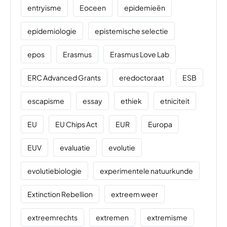
entryisme
Eoceen
epidemieën
epidemiologie
epistemische selectie
epos
Erasmus
Erasmus Love Lab
ERC Advanced Grants
eredoctoraat
ESB
escapisme
essay
ethiek
etniciteit
EU
EU Chips Act
EUR
Europa
EUV
evaluatie
evolutie
evolutiebiologie
experimentele natuurkunde
Extinction Rebellion
extreem weer
extreemrechts
extremen
extremisme