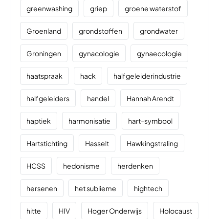
greenwashing
griep
groene waterstof
Groenland
grondstoffen
grondwater
Groningen
gynacologie
gynaecologie
haatspraak
hack
halfgeleiderindustrie
halfgeleiders
handel
Hannah Arendt
haptiek
harmonisatie
hart-symbool
Hartstichting
Hasselt
Hawkingstraling
HCSS
hedonisme
herdenken
hersenen
het sublieme
hightech
hitte
HIV
Hoger Onderwijs
Holocaust