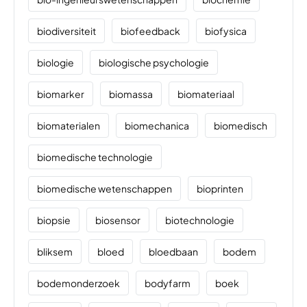
biodiversiteit
biofeedback
biofysica
biologie
biologische psychologie
biomarker
biomassa
biomateriaal
biomaterialen
biomechanica
biomedisch
biomedische technologie
biomedische wetenschappen
bioprinten
biopsie
biosensor
biotechnologie
bliksem
bloed
bloedbaan
bodem
bodemonderzoek
bodyfarm
boek