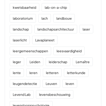
kwetsbaarheid
lab-on-a-chip
laboratorium
lach
landbouw
landschap
landschapsarchitectuur
laser
laserlicht
Lavaplaneet
leergemeenschappen
leesvaardigheid
leger
Leiden
leiderschap
Lemaître
lente
leren
letteren
letterkunde
leugendetectie
Leuven
leven
Levend Lab
levensbeschouwing
levenslooppsychologie