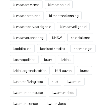
klimaatactivisme
klimaatbeleid
klimaatobstructie
klimaatontkenning
klimaatrechtvaardigheid
klimaatveiligheid
klimaatverandering
KNAW
kolonialisme
kooldioxide
koolstofkrediet
kosmologie
kosmopolitiek
krant
kritiek
kritieke grondstoffen
KU Leuven
kunst
kunststofkringloop
kust
kwantum
kwantumcomputer
kwantumdots
kwantumsensor
kweekvlees