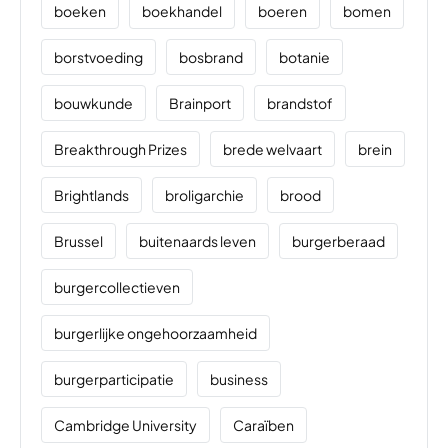
boeken
boekhandel
boeren
bomen
borstvoeding
bosbrand
botanie
bouwkunde
Brainport
brandstof
Breakthrough Prizes
brede welvaart
brein
Brightlands
broligarchie
brood
Brussel
buitenaards leven
burgerberaad
burgercollectieven
burgerlijke ongehoorzaamheid
burgerparticipatie
business
Cambridge University
Caraïben