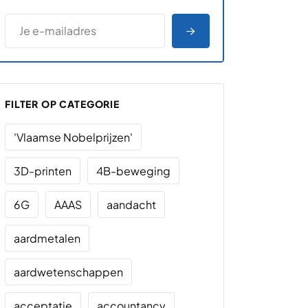
*
E-MAILADRES
*
"
" geeft vereiste velden aan
AANMELDEN
FILTER OP CATEGORIE
'Vlaamse Nobelprijzen'
3D-printen
4B-beweging
6G
AAAS
aandacht
aardmetalen
aardwetenschappen
acceptatie
accountancy