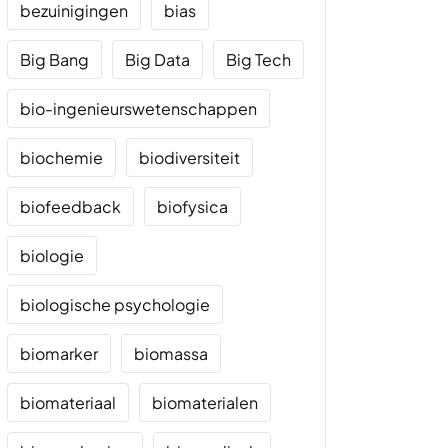
bezuinigingen
bias
Big Bang
Big Data
Big Tech
bio-ingenieurswetenschappen
biochemie
biodiversiteit
biofeedback
biofysica
biologie
biologische psychologie
biomarker
biomassa
biomateriaal
biomaterialen