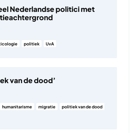
eel Nederlandse politici met
tieachtergrond
ticologie
politiek
UvA
tiek van de dood’
humanitarisme
migratie
politiek van de dood