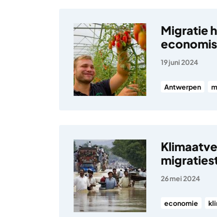
Migratie 
economis
19 juni 2024
Antwerpen
m
Klimaatve
migraties
26 mei 2024
economie
kl