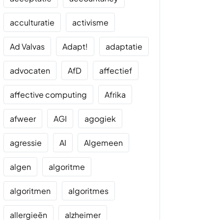
acculturatie
activisme
Ad Valvas
Adapt!
adaptatie
advocaten
AfD
affectief
affective computing
Afrika
afweer
AGI
agogiek
agressie
AI
Algemeen
algen
algoritme
algoritmen
algoritmes
allergieën
alzheimer