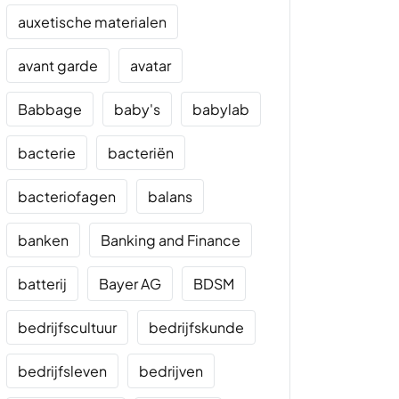
auxetische materialen
avant garde
avatar
Babbage
baby's
babylab
bacterie
bacteriën
bacteriofagen
balans
banken
Banking and Finance
batterij
Bayer AG
BDSM
bedrijfscultuur
bedrijfskunde
bedrijfsleven
bedrijven