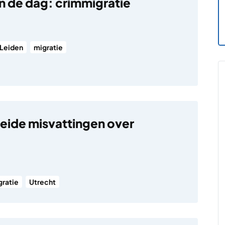
 de dag: crimmigratie
Leiden
migratie
eide misvattingen over
gratie
Utrecht