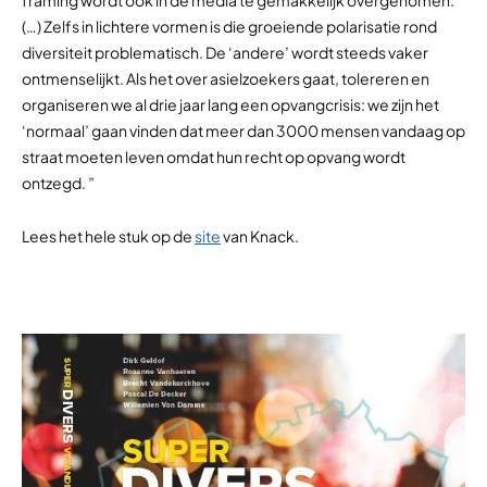
framing wordt ook in de media te gemakkelijk overgenomen.
(…) Zelfs in lichtere vormen is die groeiende polarisatie rond
diversiteit problematisch. De ‘andere’ wordt steeds vaker
ontmenselijkt. Als het over asielzoekers gaat, tolereren en
organiseren we al drie jaar lang een opvangcrisis: we zijn het
‘normaal’ gaan vinden dat meer dan 3000 mensen vandaag op
straat moeten leven omdat hun recht op opvang wordt
ontzegd. ”
Lees het hele stuk op de
site
van Knack.