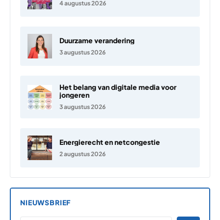
4 augustus 2026
Duurzame verandering
3 augustus 2026
Het belang van digitale media voor
jongeren
3 augustus 2026
Energierecht en netcongestie
2 augustus 2026
NIEUWSBRIEF
*
E-MAILADRES