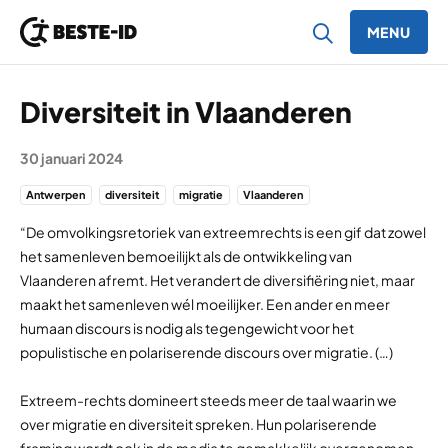
MENU
Ga naar inhoud
Diversiteit in Vlaanderen
30 januari 2024
Antwerpen
diversiteit
migratie
Vlaanderen
“De omvolkingsretoriek van extreemrechts is een gif dat zowel
het samenleven bemoeilijkt als de ontwikkeling van
Vlaanderen afremt. Het verandert de diversifiëring niet, maar
maakt het samenleven wél moeilijker. Een ander en meer
humaan discours is nodig als tegengewicht voor het
populistische en polariserende discours over migratie. (…)
Extreem-rechts domineert steeds meer de taal waarin we
over migratie en diversiteit spreken. Hun polariserende