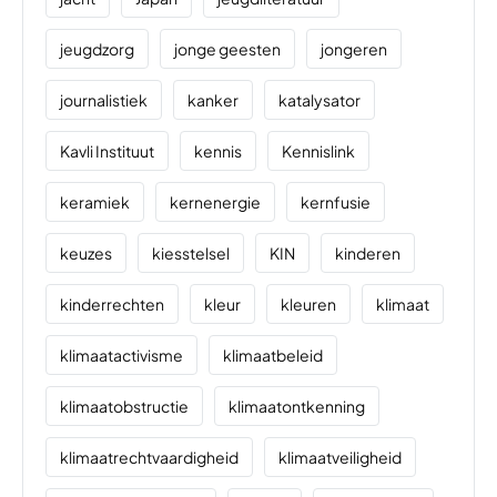
jeugdzorg
jonge geesten
jongeren
journalistiek
kanker
katalysator
Kavli Instituut
kennis
Kennislink
keramiek
kernenergie
kernfusie
keuzes
kiesstelsel
KIN
kinderen
kinderrechten
kleur
kleuren
klimaat
klimaatactivisme
klimaatbeleid
klimaatobstructie
klimaatontkenning
klimaatrechtvaardigheid
klimaatveiligheid