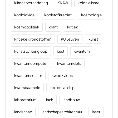
klimaatverandering
KNAW
kolonialisme
kooldioxide
koolstofkrediet
kosmologie
kosmopolitiek
krant
kritiek
kritieke grondstoffen
KU Leuven
kunst
kunststofkringloop
kust
kwantum
kwantumcomputer
kwantumdots
kwantumsensor
kweekvlees
kwetsbaarheid
lab-on-a-chip
laboratorium
lach
landbouw
landschap
landschapsarchitectuur
laser