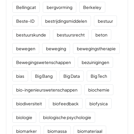
Bellingcat
bergvorming
Berkeley
Beste-ID
bestrijdingsmiddelen
bestuur
bestuurskunde
bestuursrecht
beton
bewegen
beweging
bewegingstherapie
Bewegingswetenschappen
bezuinigingen
bias
Big Bang
Big Data
Big Tech
bio-ingenieurswetenschappen
biochemie
biodiversiteit
biofeedback
biofysica
biologie
biologische psychologie
biomarker
biomassa
biomateriaal