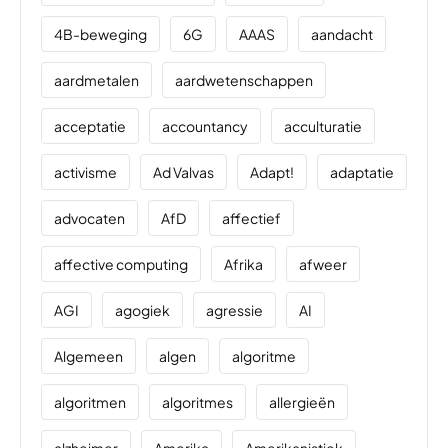
4B-beweging
6G
AAAS
aandacht
aardmetalen
aardwetenschappen
acceptatie
accountancy
acculturatie
activisme
Ad Valvas
Adapt!
adaptatie
advocaten
AfD
affectief
affective computing
Afrika
afweer
AGI
agogiek
agressie
AI
Algemeen
algen
algoritme
algoritmen
algoritmes
allergieën