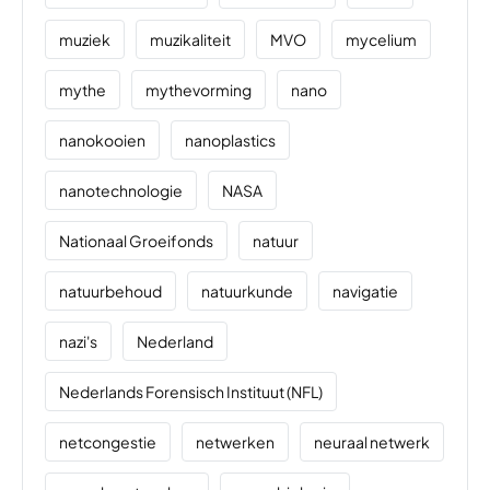
muziek
muzikaliteit
MVO
mycelium
mythe
mythevorming
nano
nanokooien
nanoplastics
nanotechnologie
NASA
Nationaal Groeifonds
natuur
natuurbehoud
natuurkunde
navigatie
nazi's
Nederland
Nederlands Forensisch Instituut (NFL)
netcongestie
netwerken
neuraal netwerk