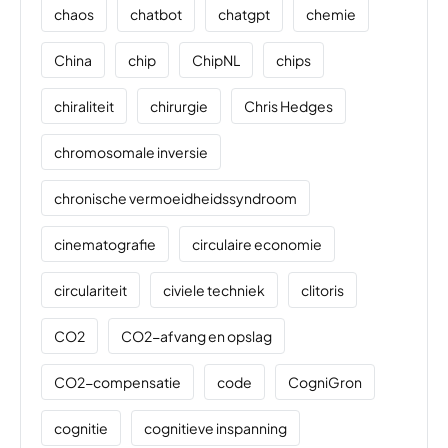
chaos
chatbot
chatgpt
chemie
China
chip
ChipNL
chips
chiraliteit
chirurgie
Chris Hedges
chromosomale inversie
chronische vermoeidheidssyndroom
cinematografie
circulaire economie
circulariteit
civiele techniek
clitoris
CO2
CO2-afvang en opslag
CO2-compensatie
code
CogniGron
cognitie
cognitieve inspanning