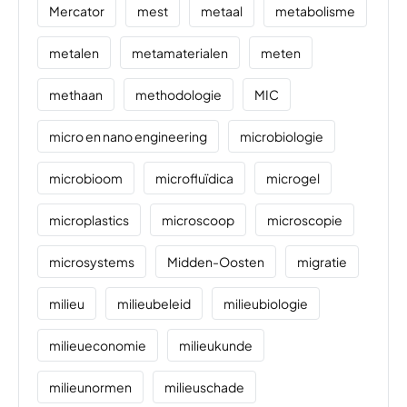
Mercator
mest
metaal
metabolisme
metalen
metamaterialen
meten
methaan
methodologie
MIC
micro en nano engineering
microbiologie
microbioom
microfluïdica
microgel
microplastics
microscoop
microscopie
microsystems
Midden-Oosten
migratie
milieu
milieubeleid
milieubiologie
milieueconomie
milieukunde
milieunormen
milieuschade