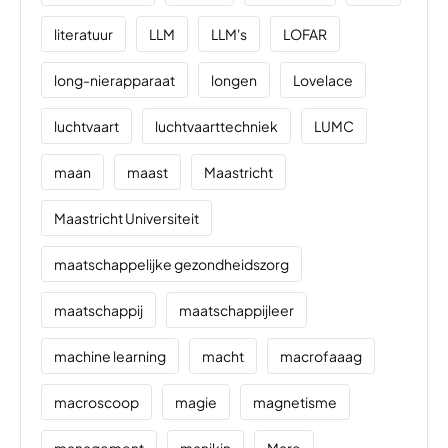
literatuur
LLM
LLM's
LOFAR
long-nierapparaat
longen
Lovelace
luchtvaart
luchtvaarttechniek
LUMC
maan
maast
Maastricht
Maastricht Universiteit
maatschappelijke gezondheidszorg
maatschappij
maatschappijleer
machine learning
macht
macrofaaag
macroscoop
magie
magnetisme