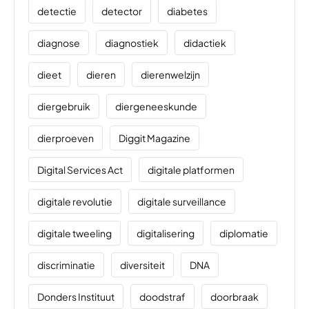
detectie
detector
diabetes
diagnose
diagnostiek
didactiek
dieet
dieren
dierenwelzijn
diergebruik
diergeneeskunde
dierproeven
Diggit Magazine
Digital Services Act
digitale platformen
digitale revolutie
digitale surveillance
digitale tweeling
digitalisering
diplomatie
discriminatie
diversiteit
DNA
Donders Instituut
doodstraf
doorbraak