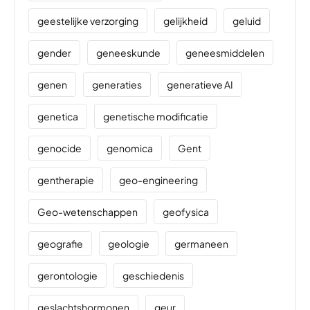
geestelijke verzorging
gelijkheid
geluid
gender
geneeskunde
geneesmiddelen
genen
generaties
generatieve AI
genetica
genetische modificatie
genocide
genomica
Gent
gentherapie
geo-engineering
Geo-wetenschappen
geofysica
geografie
geologie
germaneen
gerontologie
geschiedenis
geslachtshormonen
geur