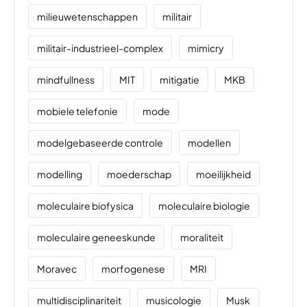
milieuwetenschappen
militair
militair-industrieel-complex
mimicry
mindfullness
MIT
mitigatie
MKB
mobiele telefonie
mode
modelgebaseerde controle
modellen
modelling
moederschap
moeilijkheid
moleculaire biofysica
moleculaire biologie
moleculaire geneeskunde
moraliteit
Moravec
morfogenese
MRI
multidisciplinariteit
musicologie
Musk