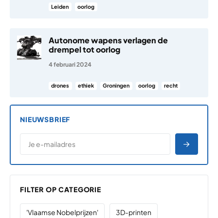
Leiden
oorlog
Autonome wapens verlagen de
drempel tot oorlog
4 februari 2024
drones
ethiek
Groningen
oorlog
recht
NIEUWSBRIEF
*
E-MAILADRES
*
"
" geeft vereiste velden aan
AANME
FILTER OP CATEGORIE
'Vlaamse Nobelprijzen'
3D-printen