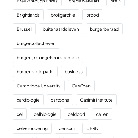
Breakthrough Prizes
brede welvaart
brein
Brightlands
broligarchie
brood
Brussel
buitenaards leven
burgerberaad
burgercollectieven
burgerlijke ongehoorzaamheid
burgerparticipatie
business
Cambridge University
Caraïben
cardiologie
cartoons
Casimir Institute
cel
celbiologie
celdood
cellen
celveroudering
censuur
CERN