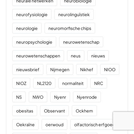
neurale netwerken
neurobiologie
neurofysiologie
neurolinguïstiek
neurologie
neuromorfische chips
neuropsychologie
neurowetenschap
neurowetenschappen
neus
nieuws
nieuwsbrief
Nijmegen
Nikhef
NIOO
NIOZ
NL2120
normaliteit
NRC
NS
NWO
Nyenr
Nyenrode
obesitas
Observant
Ockhem
Oekraïne
oerwoud
olfactorisch erfgoed