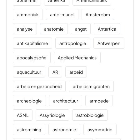
alzheimer
Amerika
Amerikanistiek
ammoniak
amor mundi
Amsterdam
analyse
anatomie
angst
Antartica
antikapitalisme
antropologie
Antwerpen
apocalypsofie
Applied Mechanics
aquacultuur
AR
arbeid
arbeid en gezondheid
arbeidsmigranten
archeologie
architectuur
armoede
ASML
Assyriologie
astrobiologie
astromining
astronomie
asymmetrie