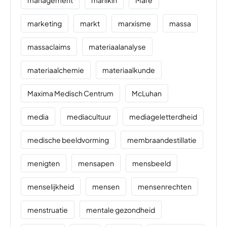
management
manikin
Mare
marketing
markt
marxisme
massa
massaclaims
materiaalanalyse
materiaalchemie
materiaalkunde
Maxima Medisch Centrum
McLuhan
media
mediacultuur
mediageletterdheid
medische beeldvorming
membraandestillatie
menigten
mensapen
mensbeeld
menselijkheid
mensen
mensenrechten
menstruatie
mentale gezondheid