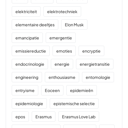
elektriciteit
elektrotechniek
elementaire deeltjes
Elon Musk
emancipatie
emergentie
emissiereductie
emoties
encryptie
endocrinologie
energie
energietransitie
engineering
enthousiasme
entomologie
entryisme
Eoceen
epidemieën
epidemiologie
epistemische selectie
epos
Erasmus
Erasmus Love Lab