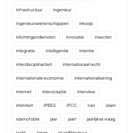
infrastructuur
ingenieur
ingenieurswetenschappen
inkoop
inlichtingendiensten
innovatie
insecten
integratie
intelligentie
intentie
interdisciplinariteit
internationaal recht
internationale economie
internationalisering
internet
interoceptie
interview
intimiteit
IPBES
IPCC
Iran
islam
islamofobie
jaar
jaarl
jaarlijkse vraag
jacht
Japan
jeugdliteratuur