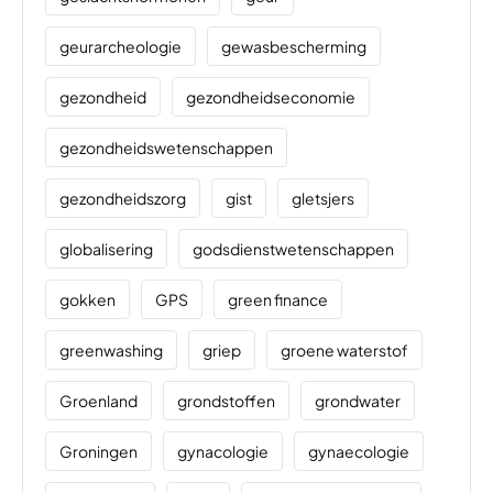
geurarcheologie
gewasbescherming
gezondheid
gezondheidseconomie
gezondheidswetenschappen
gezondheidszorg
gist
gletsjers
globalisering
godsdienstwetenschappen
gokken
GPS
green finance
greenwashing
griep
groene waterstof
Groenland
grondstoffen
grondwater
Groningen
gynacologie
gynaecologie