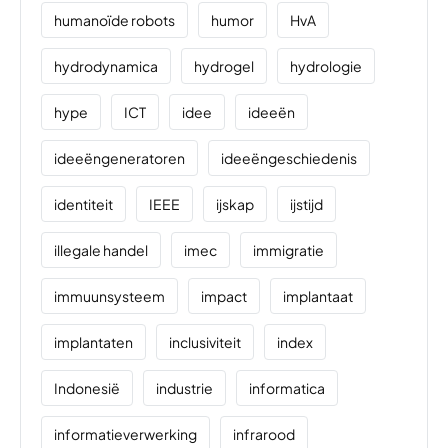
humanoïde robots
humor
HvA
hydrodynamica
hydrogel
hydrologie
hype
ICT
idee
ideeën
ideeëngeneratoren
ideeëngeschiedenis
identiteit
IEEE
ijskap
ijstijd
illegale handel
imec
immigratie
immuunsysteem
impact
implantaat
implantaten
inclusiviteit
index
Indonesië
industrie
informatica
informatieverwerking
infrarood