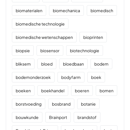
biomaterialen
biomechanica
biomedisch
biomedische technologie
biomedische wetenschappen
bioprinten
biopsie
biosensor
biotechnologie
bliksem
bloed
bloedbaan
bodem
bodemonderzoek
bodyfarm
boek
boeken
boekhandel
boeren
bomen
borstvoeding
bosbrand
botanie
bouwkunde
Brainport
brandstof