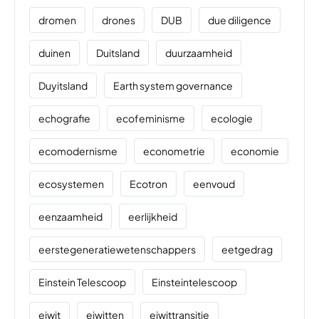
dromen
drones
DUB
due diligence
duinen
Duitsland
duurzaamheid
Duyitsland
Earth system governance
echografie
ecofeminisme
ecologie
ecomodernisme
econometrie
economie
ecosystemen
Ecotron
eenvoud
eenzaamheid
eerlijkheid
eerstegeneratiewetenschappers
eetgedrag
Einstein Telescoop
Einsteintelescoop
eiwit
eiwitten
eiwittransitie