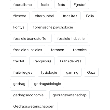
feodalisme
fictie
fiets
Fijnstof
filosofie
filterbubbel
fiscaliteit
Folia
Fontys
forensische psychologie
fossiele brandstoffen
fossiele industrie
fossiele subsidies
fotonen
fotonica
fractal
Franquiprijs
Frans de Waal
fruitvliegjes
fysiologie
gaming
Gaza
gedrag
gedragsbiologie
gedragseconomie
gedragswetenschap
Gedragswetenschappen