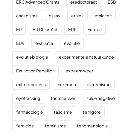
ERC Advanced Grants
eredoctoraat
ESB
escapisme
essay
ethiek
etniciteit
EU
EU Chips Act
EUR
Europa
EUV
evaluatie
evolutie
evolutiebiologie
experimentele natuurkunde
Extinction Rebellion
extreem weer
extreemrechts
extremen
extremisme
eyetracking
factchecken
false negative
farmacologie
fascisme
femgore
femicide
feminisme
fenomenologie