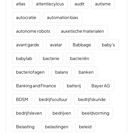
atlas
attentiecylcus
audit
autisme
autocratie
automation bias
autonome robots
auxetische materialen
avant garde
avatar
Babbage
baby's
babylab
bacterie
bacteriën
bacteriofagen
balans
banken
Banking and Finance
batterij
Bayer AG
BDSM
bedrijfscultuur
bedrijfskunde
bedrijfsleven
bedrijven
beeldvorming
Belasting
belastingen
beleid