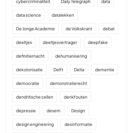
cybercriminaliteit
Daily Telegraph
data
data science
datalekken
De Jonge Academie
de Volkskrant
debat
deeltjes
deeltjesvertrager
deepfake
definitiemacht
dehumanisering
dekolonisatie
Delft
Delta
dementie
democratie
demonstratierecht
dendritische cellen
denkfouten
depressie
desem
Design
design engineering
desinformatie