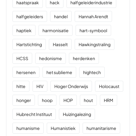
haatspraak
hack
halfgeleiderindustrie
halfgeleiders
handel
Hannah Arendt
haptiek
harmonisatie
hart-symbool
Hartstichting
Hasselt
Hawkingstraling
HCSS
hedonisme
herdenken
hersenen
het sublieme
hightech
hitte
HIV
Hoger Onderwijs
Holocaust
honger
hoop
HOP
hout
HRM
Hubrecht Instituut
Huizingalezing
humanisme
Humanistiek
humanitarisme