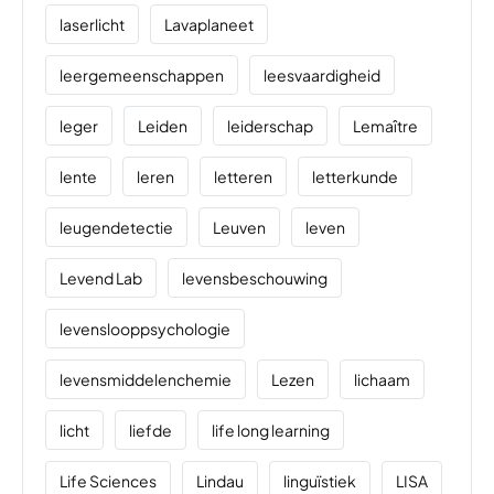
laserlicht
Lavaplaneet
leergemeenschappen
leesvaardigheid
leger
Leiden
leiderschap
Lemaître
lente
leren
letteren
letterkunde
leugendetectie
Leuven
leven
Levend Lab
levensbeschouwing
levenslooppsychologie
levensmiddelenchemie
Lezen
lichaam
licht
liefde
life long learning
Life Sciences
Lindau
linguïstiek
LISA