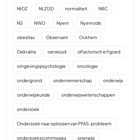
NIOZ
NL2120
normaliteit
NRC
NS
NWO
Nyenr
Nyenrode
obesitas
Observant
Ockhem
Oekraïne
oerwoud
olfactorisch erfgoed
omgevingspsychologie
oncologie
ondergrond
ondernemerschap
onderwijs
onderwijskunde
onderwijswetenschappen
onderzoek
Onderzoek naar oplossen van PFAS-probleem
onderzoekscommissies
onerwijs