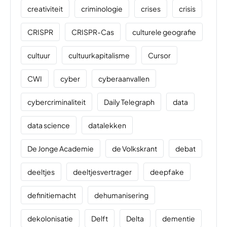
creativiteit
criminologie
crises
crisis
CRISPR
CRISPR-Cas
culturele geografie
cultuur
cultuurkapitalisme
Cursor
CWI
cyber
cyberaanvallen
cybercriminaliteit
Daily Telegraph
data
data science
datalekken
De Jonge Academie
de Volkskrant
debat
deeltjes
deeltjesvertrager
deepfake
definitiemacht
dehumanisering
dekolonisatie
Delft
Delta
dementie