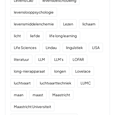
Levend Lab
levensbeschouwing
levenslooppsychologie
levensmiddelenchemie
Lezen
lichaam
licht
liefde
life long learning
Life Sciences
Lindau
linguïstiek
LISA
literatuur
LLM
LLM's
LOFAR
long-nierapparaat
longen
Lovelace
luchtvaart
luchtvaarttechniek
LUMC
maan
maast
Maastricht
Maastricht Universiteit