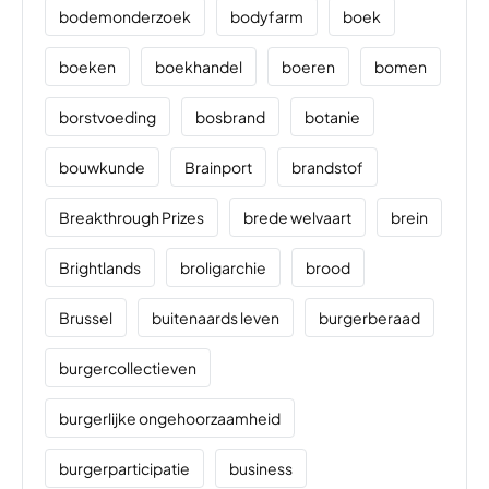
bodemonderzoek
bodyfarm
boek
boeken
boekhandel
boeren
bomen
borstvoeding
bosbrand
botanie
bouwkunde
Brainport
brandstof
Breakthrough Prizes
brede welvaart
brein
Brightlands
broligarchie
brood
Brussel
buitenaards leven
burgerberaad
burgercollectieven
burgerlijke ongehoorzaamheid
burgerparticipatie
business