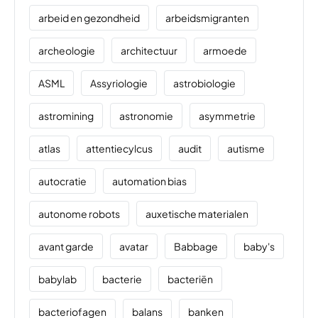
arbeid en gezondheid
arbeidsmigranten
archeologie
architectuur
armoede
ASML
Assyriologie
astrobiologie
astromining
astronomie
asymmetrie
atlas
attentiecylcus
audit
autisme
autocratie
automation bias
autonome robots
auxetische materialen
avant garde
avatar
Babbage
baby's
babylab
bacterie
bacteriën
bacteriofagen
balans
banken