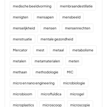
medische beeldvorming
membraandestillatie
menigten
mensapen
mensbeeld
menselijkheid
mensen
mensenrechten
menstruatie
mentale gezondheid
Mercator
mest
metaal
metabolisme
metalen
metamaterialen
meten
methaan
methodologie
MIC
micro en nano engineering
microbiologie
microbioom
microfluïdica
microgel
microplastics
microscoop
microscopie