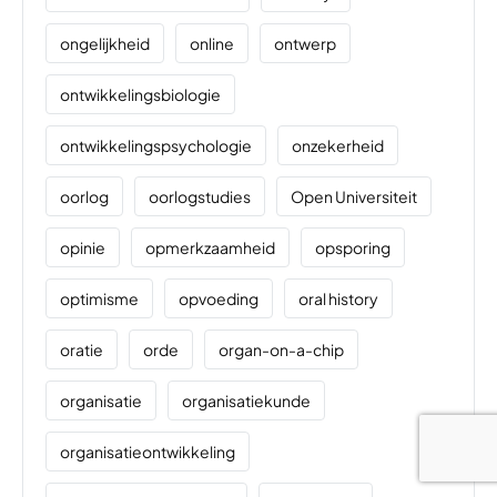
ongelijkheid
online
ontwerp
ontwikkelingsbiologie
ontwikkelingspsychologie
onzekerheid
oorlog
oorlogstudies
Open Universiteit
opinie
opmerkzaamheid
opsporing
optimisme
opvoeding
oral history
oratie
orde
organ-on-a-chip
organisatie
organisatiekunde
organisatieontwikkeling