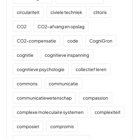
circulariteit
civiele techniek
clitoris
CO2
CO2-afvang en opslag
CO2-compensatie
code
CogniGron
cognitie
cognitieve inspanning
cognitieve psychologie
collectief leren
commons
communicatie
communicatiewetenschap
compassion
complexe moleculaire systemen
complexiteit
composiet
compromis