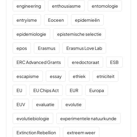
engineering
enthousiasme
entomologie
entryisme
Eoceen
epidemieën
epidemiologie
epistemische selectie
epos
Erasmus
Erasmus Love Lab
ERC Advanced Grants
eredoctoraat
ESB
escapisme
essay
ethiek
etniciteit
EU
EU Chips Act
EUR
Europa
EUV
evaluatie
evolutie
evolutiebiologie
experimentele natuurkunde
Extinction Rebellion
extreem weer