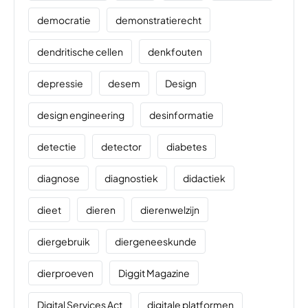
democratie
demonstratierecht
dendritische cellen
denkfouten
depressie
desem
Design
design engineering
desinformatie
detectie
detector
diabetes
diagnose
diagnostiek
didactiek
dieet
dieren
dierenwelzijn
diergebruik
diergeneeskunde
dierproeven
Diggit Magazine
Digital Services Act
digitale platformen