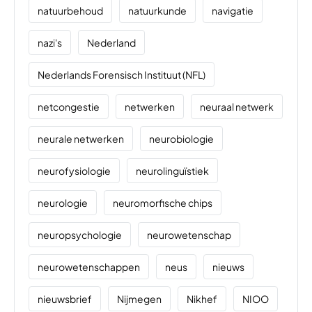
natuurbehoud
natuurkunde
navigatie
nazi's
Nederland
Nederlands Forensisch Instituut (NFL)
netcongestie
netwerken
neuraal netwerk
neurale netwerken
neurobiologie
neurofysiologie
neurolinguïstiek
neurologie
neuromorfische chips
neuropsychologie
neurowetenschap
neurowetenschappen
neus
nieuws
nieuwsbrief
Nijmegen
Nikhef
NIOO