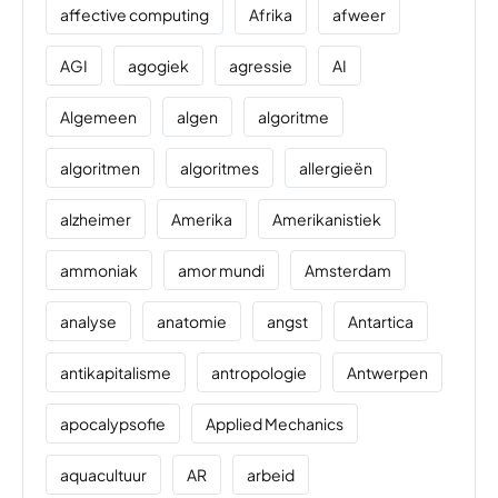
affective computing
Afrika
afweer
AGI
agogiek
agressie
AI
Algemeen
algen
algoritme
algoritmen
algoritmes
allergieën
alzheimer
Amerika
Amerikanistiek
ammoniak
amor mundi
Amsterdam
analyse
anatomie
angst
Antartica
antikapitalisme
antropologie
Antwerpen
apocalypsofie
Applied Mechanics
aquacultuur
AR
arbeid