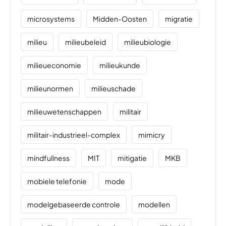
microsystems
Midden-Oosten
migratie
milieu
milieubeleid
milieubiologie
milieueconomie
milieukunde
milieunormen
milieuschade
milieuwetenschappen
militair
militair-industrieel-complex
mimicry
mindfullness
MIT
mitigatie
MKB
mobiele telefonie
mode
modelgebaseerde controle
modellen