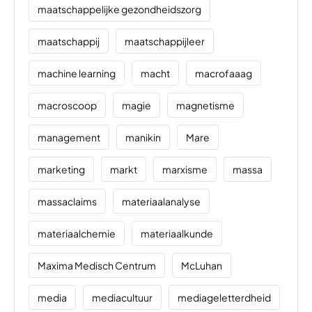
maatschappelijke gezondheidszorg
maatschappij
maatschappijleer
machine learning
macht
macrofaaag
macroscoop
magie
magnetisme
management
manikin
Mare
marketing
markt
marxisme
massa
massaclaims
materiaalanalyse
materiaalchemie
materiaalkunde
Maxima Medisch Centrum
McLuhan
media
mediacultuur
mediageletterdheid