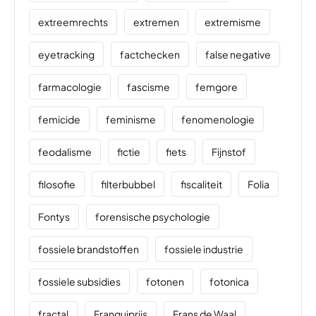
extreemrechts
extremen
extremisme
eyetracking
factchecken
false negative
farmacologie
fascisme
femgore
femicide
feminisme
fenomenologie
feodalisme
fictie
fiets
Fijnstof
filosofie
filterbubbel
fiscaliteit
Folia
Fontys
forensische psychologie
fossiele brandstoffen
fossiele industrie
fossiele subsidies
fotonen
fotonica
fractal
Franquiprijs
Frans de Waal