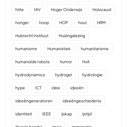
hitte
HIV
Hoger Onderwijs
Holocaust
honger
hoop
HOP
hout
HRM
Hubrecht Instituut
Huizingalezing
humanisme
Humanistiek
humanitarisme
humanoïde robots
humor
HvA
hydrodynamica
hydrogel
hydrologie
hype
ICT
idee
ideeën
ideeëngeneratoren
ideeëngeschiedenis
identiteit
IEEE
ijskap
ijstijd
illegale handel
imec
immigratie