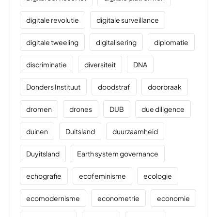
digitale revolutie
digitale surveillance
digitale tweeling
digitalisering
diplomatie
discriminatie
diversiteit
DNA
Donders Instituut
doodstraf
doorbraak
dromen
drones
DUB
due diligence
duinen
Duitsland
duurzaamheid
Duyitsland
Earth system governance
echografie
ecofeminisme
ecologie
ecomodernisme
econometrie
economie