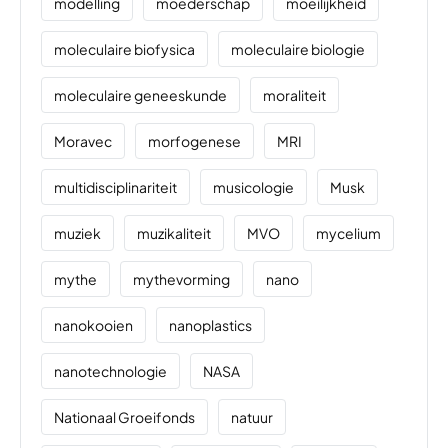
modelling
moederschap
moeilijkheid
moleculaire biofysica
moleculaire biologie
moleculaire geneeskunde
moraliteit
Moravec
morfogenese
MRI
multidisciplinariteit
musicologie
Musk
muziek
muzikaliteit
MVO
mycelium
mythe
mythevorming
nano
nanokooien
nanoplastics
nanotechnologie
NASA
Nationaal Groeifonds
natuur