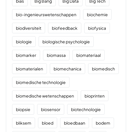
bias
Big Bang
Big Data
Big Tech
bio-ingenieurswetenschappen
biochemie
biodiversiteit
biofeedback
biofysica
biologie
biologische psychologie
biomarker
biomassa
biomateriaal
biomaterialen
biomechanica
biomedisch
biomedische technologie
biomedische wetenschappen
bioprinten
biopsie
biosensor
biotechnologie
bliksem
bloed
bloedbaan
bodem