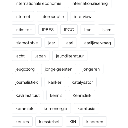
internationale economie
internationalisering
internet
interoceptie
interview
intimiteit
IPBES
IPCC
Iran
islam
islamofobie
jaar
jaarl
jaarlijkse vraag
jacht
Japan
jeugdliteratuur
jeugdzorg
jonge geesten
jongeren
journalistiek
kanker
katalysator
Kavli Instituut
kennis
Kennislink
keramiek
kernenergie
kernfusie
keuzes
kiesstelsel
KIN
kinderen