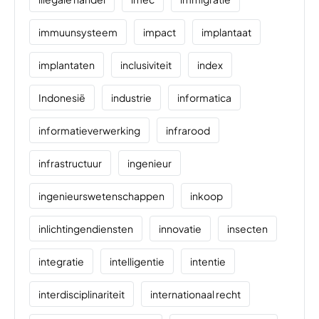
immuunsysteem
impact
implantaat
implantaten
inclusiviteit
index
Indonesië
industrie
informatica
informatieverwerking
infrarood
infrastructuur
ingenieur
ingenieurswetenschappen
inkoop
inlichtingendiensten
innovatie
insecten
integratie
intelligentie
intentie
interdisciplinariteit
internationaal recht