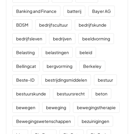
Banking and Finance
batterij
Bayer AG
BDSM
bedrijfscultuur
bedrijfskunde
bedrijfsleven
bedrijven
beeldvorming
Belasting
belastingen
beleid
Bellingcat
bergvorming
Berkeley
Beste-ID
bestrijdingsmiddelen
bestuur
bestuurskunde
bestuursrecht
beton
bewegen
beweging
bewegingstherapie
Bewegingswetenschappen
bezuinigingen