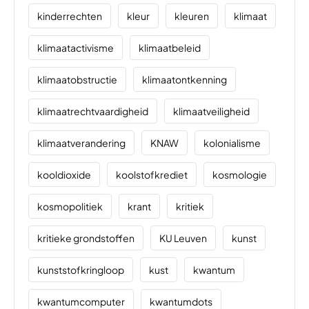
kinderrechten
kleur
kleuren
klimaat
klimaatactivisme
klimaatbeleid
klimaatobstructie
klimaatontkenning
klimaatrechtvaardigheid
klimaatveiligheid
klimaatverandering
KNAW
kolonialisme
kooldioxide
koolstofkrediet
kosmologie
kosmopolitiek
krant
kritiek
kritieke grondstoffen
KU Leuven
kunst
kunststofkringloop
kust
kwantum
kwantumcomputer
kwantumdots