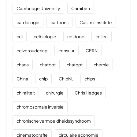
Cambridge University
Caraïben
cardiologie
cartoons
Casimir Institute
cel
celbiologie
celdood
cellen
celveroudering
censuur
CERN
chaos
chatbot
chatgpt
chemie
China
chip
ChipNL
chips
chiraliteit
chirurgie
Chris Hedges
chromosomale inversie
chronische vermoeidheidssyndroom
cinematografie
circulaire economie