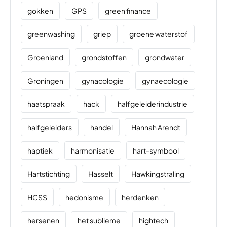
gokken
GPS
green finance
greenwashing
griep
groene waterstof
Groenland
grondstoffen
grondwater
Groningen
gynacologie
gynaecologie
haatspraak
hack
halfgeleiderindustrie
halfgeleiders
handel
Hannah Arendt
haptiek
harmonisatie
hart-symbool
Hartstichting
Hasselt
Hawkingstraling
HCSS
hedonisme
herdenken
hersenen
het sublieme
hightech