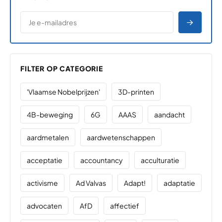
*
E-MAILADRES
*
"
" geeft vereiste velden aan
AANME
FILTER OP CATEGORIE
'Vlaamse Nobelprijzen'
3D-printen
4B-beweging
6G
AAAS
aandacht
aardmetalen
aardwetenschappen
acceptatie
accountancy
acculturatie
activisme
Ad Valvas
Adapt!
adaptatie
advocaten
AfD
affectief