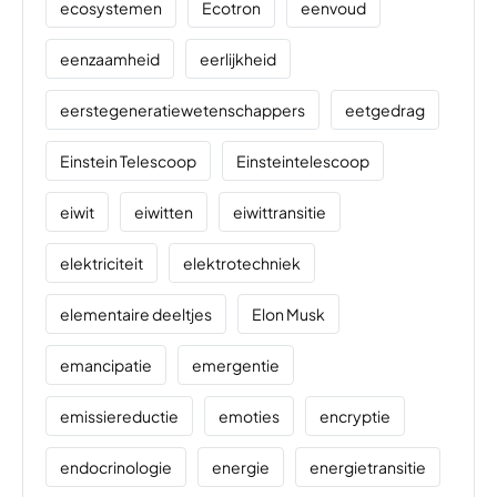
ecosystemen
Ecotron
eenvoud
eenzaamheid
eerlijkheid
eerstegeneratiewetenschappers
eetgedrag
Einstein Telescoop
Einsteintelescoop
eiwit
eiwitten
eiwittransitie
elektriciteit
elektrotechniek
elementaire deeltjes
Elon Musk
emancipatie
emergentie
emissiereductie
emoties
encryptie
endocrinologie
energie
energietransitie