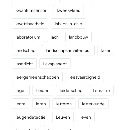
kwantumsensor
kweekvlees
kwetsbaarheid
lab-on-a-chip
laboratorium
lach
landbouw
landschap
landschapsarchitectuur
laser
laserlicht
Lavaplaneet
leergemeenschappen
leesvaardigheid
leger
Leiden
leiderschap
Lemaître
lente
leren
letteren
letterkunde
leugendetectie
Leuven
leven