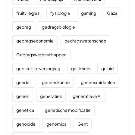
fruitvliegjes
fysiologie
gaming
Gaza
gedrag
gedragsbiologie
gedragseconomie
gedragswetenschap
Gedragswetenschappen
geestelijke verzorging
gelijkheid
geluid
gender
geneeskunde
geneesmiddelen
genen
generaties
generatieve AI
genetica
genetische modificatie
genocide
genomica
Gent