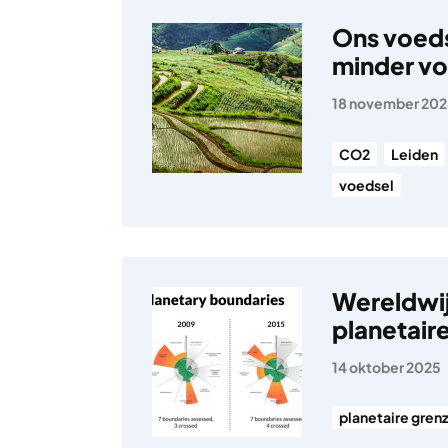
Ons voeds
minder v
18 november 20
CO2
Leiden
voedsel
Wereldwi
planetair
14 oktober 2025
planetaire gren