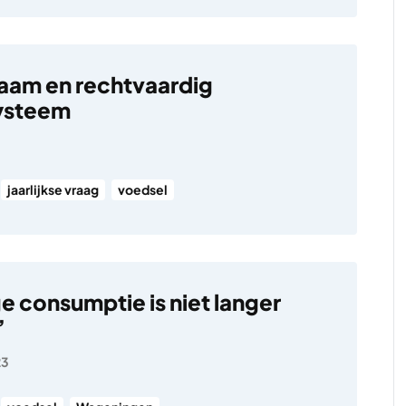
aam en rechtvaardig
ysteem
jaarlijkse vraag
voedsel
e consumptie is niet langer
’
23