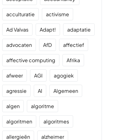
acculturatie
activisme
Ad Valvas
Adapt!
adaptatie
advocaten
AfD
affectief
affective computing
Afrika
afweer
AGI
agogiek
agressie
AI
Algemeen
algen
algoritme
algoritmen
algoritmes
allergieën
alzheimer