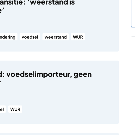
ansitie: ‘weerstand is
e’
ndering
voedsel
weerstand
WUR
: voedselimporteur, geen
r
el
WUR