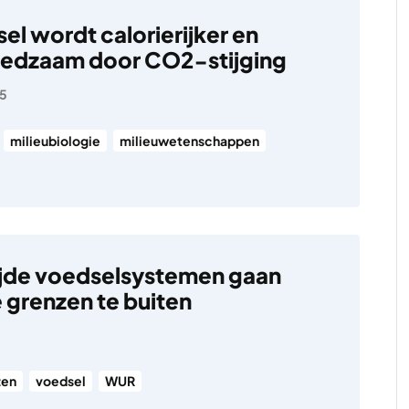
el wordt calorierijker en
oedzaam door CO2-stijging
25
milieubiologie
milieuwetenschappen
jde voedselsystemen gaan
e grenzen te buiten
zen
voedsel
WUR