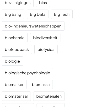
bezuinigingen
bias
Big Bang
Big Data
Big Tech
bio-ingenieurswetenschappen
biochemie
biodiversiteit
biofeedback
biofysica
biologie
biologische psychologie
biomarker
biomassa
biomateriaal
biomaterialen