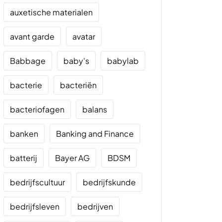
auxetische materialen
avant garde
avatar
Babbage
baby's
babylab
bacterie
bacteriën
bacteriofagen
balans
banken
Banking and Finance
batterij
Bayer AG
BDSM
bedrijfscultuur
bedrijfskunde
bedrijfsleven
bedrijven