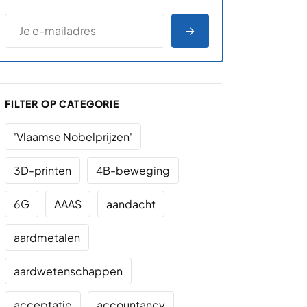
*
E-MAILADRES
*
"
" geeft vereiste velden aan
AANMELDEN
FILTER OP CATEGORIE
'Vlaamse Nobelprijzen'
3D-printen
4B-beweging
6G
AAAS
aandacht
aardmetalen
aardwetenschappen
acceptatie
accountancy