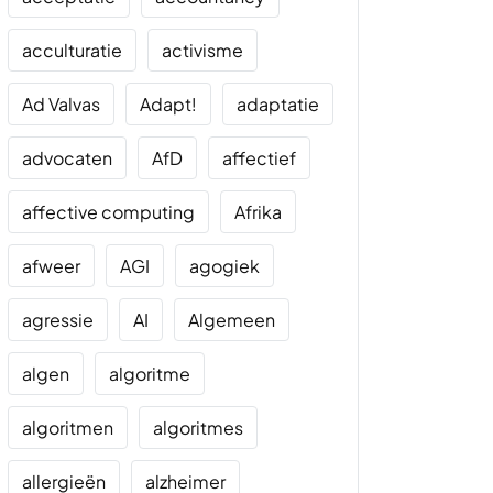
acculturatie
activisme
Ad Valvas
Adapt!
adaptatie
advocaten
AfD
affectief
affective computing
Afrika
afweer
AGI
agogiek
agressie
AI
Algemeen
algen
algoritme
algoritmen
algoritmes
allergieën
alzheimer