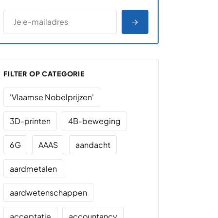
*
E-MAILADRES
*
"
" geeft vereiste velden aan
AANMELDEN
FILTER OP CATEGORIE
'Vlaamse Nobelprijzen'
3D-printen
4B-beweging
6G
AAAS
aandacht
aardmetalen
aardwetenschappen
acceptatie
accountancy