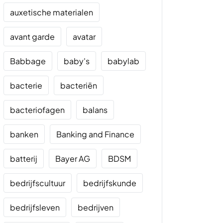
auxetische materialen
avant garde
avatar
Babbage
baby's
babylab
bacterie
bacteriën
bacteriofagen
balans
banken
Banking and Finance
batterij
Bayer AG
BDSM
bedrijfscultuur
bedrijfskunde
bedrijfsleven
bedrijven