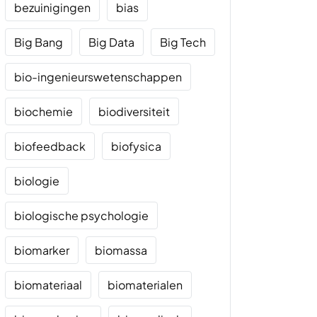
bezuinigingen
bias
Big Bang
Big Data
Big Tech
bio-ingenieurswetenschappen
biochemie
biodiversiteit
biofeedback
biofysica
biologie
biologische psychologie
biomarker
biomassa
biomateriaal
biomaterialen