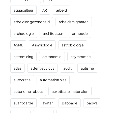
aquacultuur
AR
arbeid
arbeid en gezondheid
arbeidsmigranten
archeologie
architectuur
armoede
ASML
Assyriologie
astrobiologie
astromining
astronomie
asymmetrie
atlas
attentiecylcus
audit
autisme
autocratie
automation bias
autonome robots
auxetische materialen
avant garde
avatar
Babbage
baby's