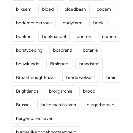
bliksem
bloed
bloedbaan
bodem
bodemonderzoek
bodyfarm
boek
boeken
boekhandel
boeren
bomen
borstvoeding
bosbrand
botanie
bouwkunde
Brainport
brandstof
Breakthrough Prizes
brede welvaart
brein
Brightlands
broligarchie
brood
Brussel
buitenaards leven
burgerberaad
burgercollectieven
burgerlijke ongehoorzaamheid