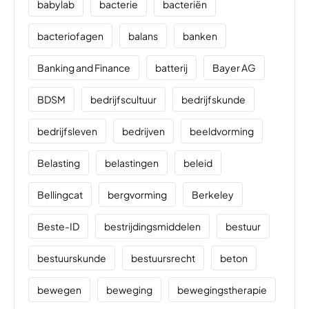
babylab
bacterie
bacteriën
bacteriofagen
balans
banken
Banking and Finance
batterij
Bayer AG
BDSM
bedrijfscultuur
bedrijfskunde
bedrijfsleven
bedrijven
beeldvorming
Belasting
belastingen
beleid
Bellingcat
bergvorming
Berkeley
Beste-ID
bestrijdingsmiddelen
bestuur
bestuurskunde
bestuursrecht
beton
bewegen
beweging
bewegingstherapie