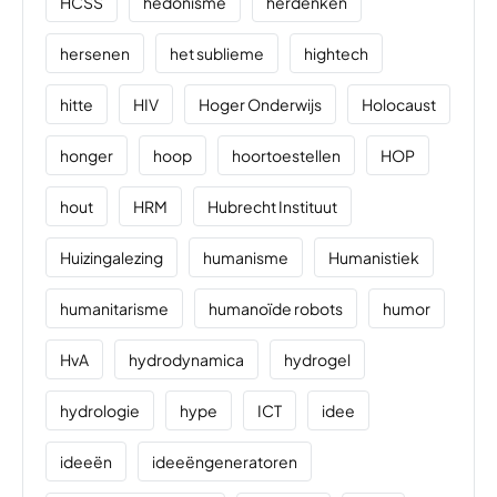
HCSS
hedonisme
herdenken
hersenen
het sublieme
hightech
hitte
HIV
Hoger Onderwijs
Holocaust
honger
hoop
hoortoestellen
HOP
hout
HRM
Hubrecht Instituut
Huizingalezing
humanisme
Humanistiek
humanitarisme
humanoïde robots
humor
HvA
hydrodynamica
hydrogel
hydrologie
hype
ICT
idee
ideeën
ideeëngeneratoren