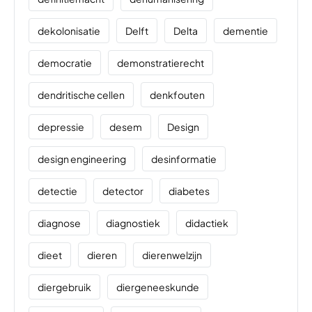
dekolonisatie
Delft
Delta
dementie
democratie
demonstratierecht
dendritische cellen
denkfouten
depressie
desem
Design
design engineering
desinformatie
detectie
detector
diabetes
diagnose
diagnostiek
didactiek
dieet
dieren
dierenwelzijn
diergebruik
diergeneeskunde