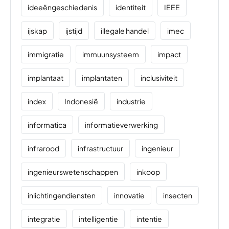
ideeëngeschiedenis
identiteit
IEEE
ijskap
ijstijd
illegale handel
imec
immigratie
immuunsysteem
impact
implantaat
implantaten
inclusiviteit
index
Indonesië
industrie
informatica
informatieverwerking
infrarood
infrastructuur
ingenieur
ingenieurswetenschappen
inkoop
inlichtingendiensten
innovatie
insecten
integratie
intelligentie
intentie