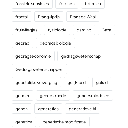
fossiele subsidies
fotonen
fotonica
fractal
Franquiprijs
Frans de Waal
fruitvliegjes
fysiologie
gaming
Gaza
gedrag
gedragsbiologie
gedragseconomie
gedragswetenschap
Gedragswetenschappen
geestelijke verzorging
gelijkheid
geluid
gender
geneeskunde
geneesmiddelen
genen
generaties
generatieve AI
genetica
genetische modificatie