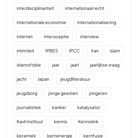
interdisciplinariteit
internationaal recht
internationale economie
internationalisering
internet
interoceptie
interview
intimiteit
IPBES
IPCC
Iran
islam
islamofobie
jaar
jaarl
jaarlijkse vraag
jacht
Japan
jeugdliteratuur
jeugdzorg
jonge geesten
jongeren
journalistiek
kanker
katalysator
Kavli Instituut
kennis
Kennislink
keramiek
kernenergie
kernfusie