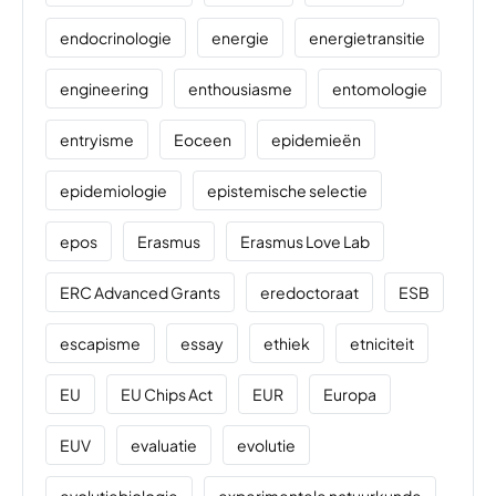
endocrinologie
energie
energietransitie
engineering
enthousiasme
entomologie
entryisme
Eoceen
epidemieën
epidemiologie
epistemische selectie
epos
Erasmus
Erasmus Love Lab
ERC Advanced Grants
eredoctoraat
ESB
escapisme
essay
ethiek
etniciteit
EU
EU Chips Act
EUR
Europa
EUV
evaluatie
evolutie
evolutiebiologie
experimentele natuurkunde