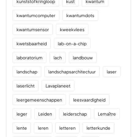
kunststofkringloop
kust
kwantum
kwantumcomputer
kwantumdots
kwantumsensor
kweekvlees
kwetsbaarheid
lab-on-a-chip
laboratorium
lach
landbouw
landschap
landschapsarchitectuur
laser
laserlicht
Lavaplaneet
leergemeenschappen
leesvaardigheid
leger
Leiden
leiderschap
Lemaître
lente
leren
letteren
letterkunde