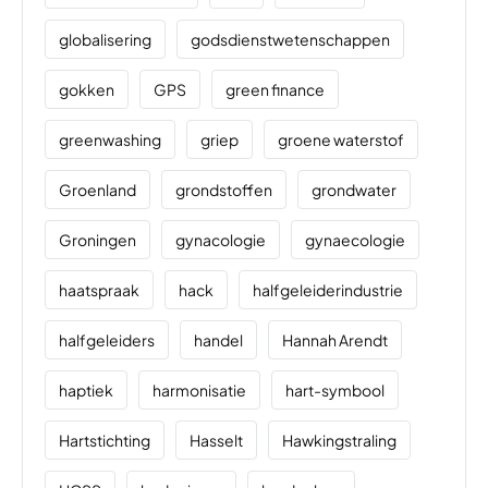
globalisering
godsdienstwetenschappen
gokken
GPS
green finance
greenwashing
griep
groene waterstof
Groenland
grondstoffen
grondwater
Groningen
gynacologie
gynaecologie
haatspraak
hack
halfgeleiderindustrie
halfgeleiders
handel
Hannah Arendt
haptiek
harmonisatie
hart-symbool
Hartstichting
Hasselt
Hawkingstraling