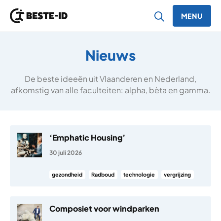
MENU
Ga naar inhoud
Nieuws
De beste ideeën uit Vlaanderen en Nederland,
afkomstig van alle faculteiten: alpha, bèta en gamma.
‘Emphatic Housing’
30 juli 2026
gezondheid
Radboud
technologie
vergrijzing
Composiet voor windparken