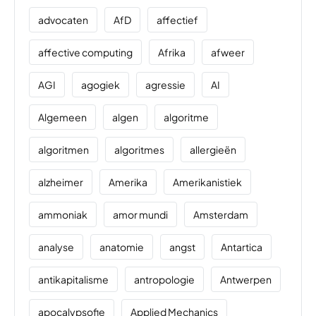
advocaten
AfD
affectief
affective computing
Afrika
afweer
AGI
agogiek
agressie
AI
Algemeen
algen
algoritme
algoritmen
algoritmes
allergieën
alzheimer
Amerika
Amerikanistiek
ammoniak
amor mundi
Amsterdam
analyse
anatomie
angst
Antartica
antikapitalisme
antropologie
Antwerpen
apocalypsofie
Applied Mechanics