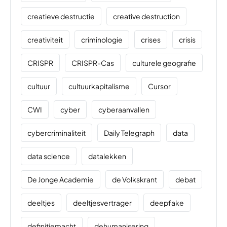
creatieve destructie
creative destruction
creativiteit
criminologie
crises
crisis
CRISPR
CRISPR-Cas
culturele geografie
cultuur
cultuurkapitalisme
Cursor
CWI
cyber
cyberaanvallen
cybercriminaliteit
Daily Telegraph
data
data science
datalekken
De Jonge Academie
de Volkskrant
debat
deeltjes
deeltjesvertrager
deepfake
definitiemacht
dehumanisering