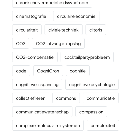
chronische vermoeidheidssyndroom
cinematografie
circulaire economie
circulariteit
civiele techniek
clitoris
CO2
CO2-afvang en opslag
CO2-compensatie
cocktailpartyprobleem
code
CogniGron
cognitie
cognitieve inspanning
cognitieve psychologie
collectief leren
commons
communicatie
communicatiewetenschap
compassion
complexe moleculaire systemen
complexiteit