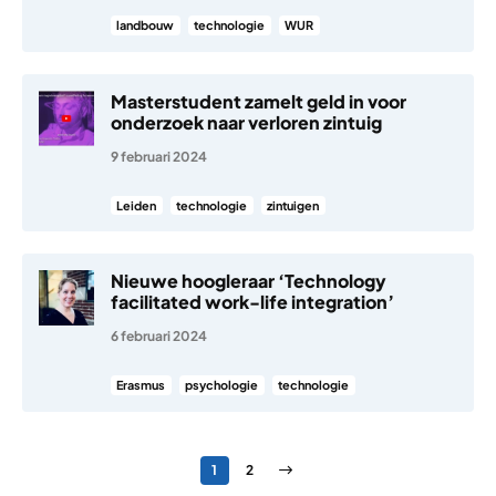
landbouw
technologie
WUR
Masterstudent zamelt geld in voor
onderzoek naar verloren zintuig
9 februari 2024
Leiden
technologie
zintuigen
Nieuwe hoogleraar ‘Technology
facilitated work-life integration’
6 februari 2024
Erasmus
psychologie
technologie
Berichten paginering
Pagina
Pagina
Volgende pagina
1
2