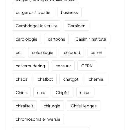
burgerparticipatie
business
Cambridge University
Caraïben
cardiologie
cartoons
Casimir Institute
cel
celbiologie
celdood
cellen
celveroudering
censuur
CERN
chaos
chatbot
chatgpt
chemie
China
chip
ChipNL
chips
chiraliteit
chirurgie
Chris Hedges
chromosomale inversie