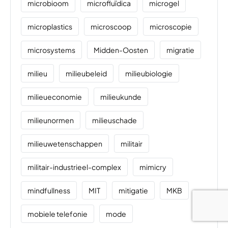
microbioom
microfluïdica
microgel
microplastics
microscoop
microscopie
microsystems
Midden-Oosten
migratie
milieu
milieubeleid
milieubiologie
milieueconomie
milieukunde
milieunormen
milieuschade
milieuwetenschappen
militair
militair-industrieel-complex
mimicry
mindfullness
MIT
mitigatie
MKB
mobiele telefonie
mode