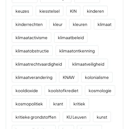
keuzes
kiesstelsel
KIN
kinderen
kinderrechten
kleur
kleuren
klimaat
klimaatactivisme
klimaatbeleid
klimaatobstructie
klimaatontkenning
klimaatrechtvaardigheid
klimaatveiligheid
klimaatverandering
KNAW
kolonialisme
kooldioxide
koolstofkrediet
kosmologie
kosmopolitiek
krant
kritiek
kritieke grondstoffen
KU Leuven
kunst