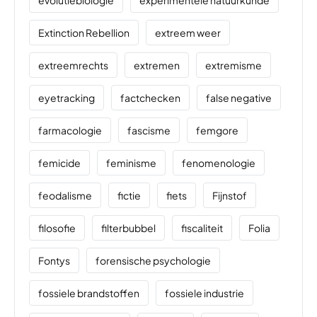
Extinction Rebellion
extreem weer
extreemrechts
extremen
extremisme
eyetracking
factchecken
false negative
farmacologie
fascisme
femgore
femicide
feminisme
fenomenologie
feodalisme
fictie
fiets
Fijnstof
filosofie
filterbubbel
fiscaliteit
Folia
Fontys
forensische psychologie
fossiele brandstoffen
fossiele industrie