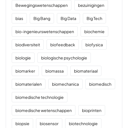
Bewegingswetenschappen
bezuinigingen
bias
Big Bang
Big Data
Big Tech
bio-ingenieurswetenschappen
biochemie
biodiversiteit
biofeedback
biofysica
biologie
biologische psychologie
biomarker
biomassa
biomateriaal
biomaterialen
biomechanica
biomedisch
biomedische technologie
biomedische wetenschappen
bioprinten
biopsie
biosensor
biotechnologie