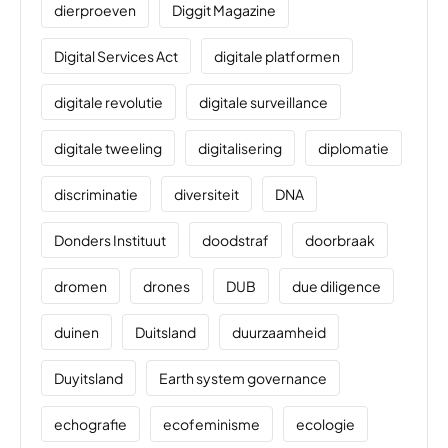
dierproeven
Diggit Magazine
Digital Services Act
digitale platformen
digitale revolutie
digitale surveillance
digitale tweeling
digitalisering
diplomatie
discriminatie
diversiteit
DNA
Donders Instituut
doodstraf
doorbraak
dromen
drones
DUB
due diligence
duinen
Duitsland
duurzaamheid
Duyitsland
Earth system governance
echografie
ecofeminisme
ecologie