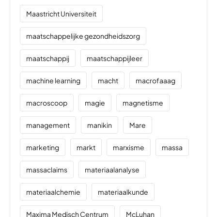
Maastricht Universiteit
maatschappelijke gezondheidszorg
maatschappij
maatschappijleer
machine learning
macht
macrofaaag
macroscoop
magie
magnetisme
management
manikin
Mare
marketing
markt
marxisme
massa
massaclaims
materiaalanalyse
materiaalchemie
materiaalkunde
Maxima Medisch Centrum
McLuhan