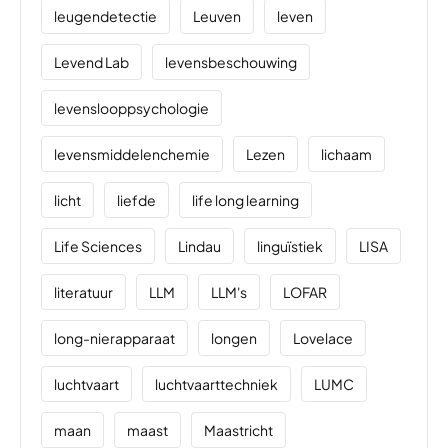
leugendetectie
Leuven
leven
Levend Lab
levensbeschouwing
levenslooppsychologie
levensmiddelenchemie
Lezen
lichaam
licht
liefde
life long learning
Life Sciences
Lindau
linguïstiek
LISA
literatuur
LLM
LLM's
LOFAR
long-nierapparaat
longen
Lovelace
luchtvaart
luchtvaarttechniek
LUMC
maan
maast
Maastricht