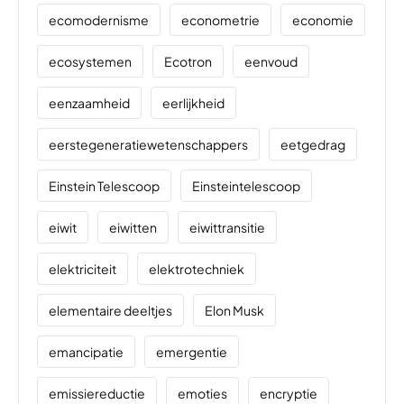
ecomodernisme
econometrie
economie
ecosystemen
Ecotron
eenvoud
eenzaamheid
eerlijkheid
eerstegeneratiewetenschappers
eetgedrag
Einstein Telescoop
Einsteintelescoop
eiwit
eiwitten
eiwittransitie
elektriciteit
elektrotechniek
elementaire deeltjes
Elon Musk
emancipatie
emergentie
emissiereductie
emoties
encryptie