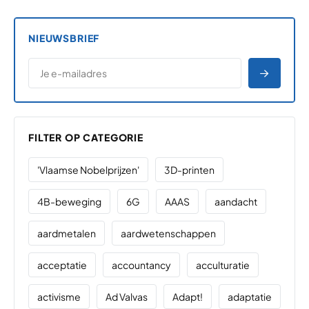
NIEUWSBRIEF
*
E-MAILADRES
*
"
" geeft vereiste velden aan
AANME
FILTER OP CATEGORIE
'Vlaamse Nobelprijzen'
3D-printen
4B-beweging
6G
AAAS
aandacht
aardmetalen
aardwetenschappen
acceptatie
accountancy
acculturatie
activisme
Ad Valvas
Adapt!
adaptatie