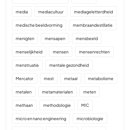
media
mediacultuur
mediageletterdheid
medische beeldvorming
membraandestillatie
menigten
mensapen
mensbeeld
menselijkheid
mensen
mensenrechten
menstruatie
mentale gezondheid
Mercator
mest
metaal
metabolisme
metalen
metamaterialen
meten
methaan
methodologie
MIC
micro en nano engineering
microbiologie