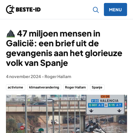
MENU
Ga naar inhoud
47 miljoen mensen in
Galicië: een brief uit de
gevangenis aan het glorieuze
volk van Spanje
4 november 2024
-
Roger Hallam
activisme
klimaatverandering
Roger Hallam
Spanje