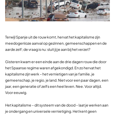
Terwijl Spanje uit de rouw komt, hervat het kapitalisme zijn
meedogenloze aanval op gezinnen, gemeenschappen en de
aarde zelf; de vraag is nu: sluit jij je aan bij het verzet?
Gisteren kwam er een einde aan de drie dagen rouw die door
het Spaanse regime waren afgekondigd. En zo hervat het
kapitalisme zijn werk – het vernietigen van je familie, je
gemeenschap, je regio, je land. Niet voor een paar dagen, een
jaar, een generatie of zelfs een heel leven. Nee. Voor altijd.
Voor eeuwig.
Het kapitalisme – dit systeem van de dood – laat je werken aan
je ondergang en universele vernietiging. Het kent geen