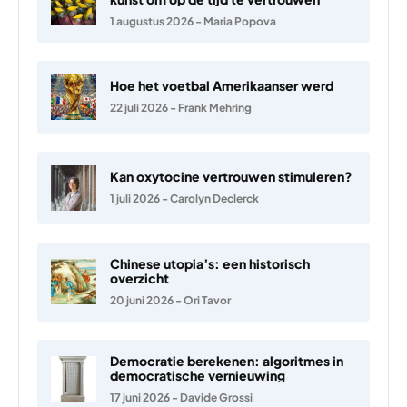
1 augustus 2026
-
Maria Popova
Hoe het voetbal Amerikaanser werd
22 juli 2026
-
Frank Mehring
Kan oxytocine vertrouwen stimuleren?
1 juli 2026
-
Carolyn Declerck
Chinese utopia’s: een historisch
overzicht
20 juni 2026
-
Ori Tavor
Democratie berekenen: algoritmes in
democratische vernieuwing
17 juni 2026
-
Davide Grossi