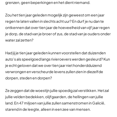
grenzen, geen beperkingen en het dient niemand.
Zou het tien jaar geleden mogelijk zijn geweest om een jaar
regen te laten vallen in slechts acht uur? En durf je nu dan te
ontkennen dat over tien jaar de hoeveelheid van vijf jaar regen
je dorp, de stad van je broer of zus, de stad van je ouders onder
water zal zetten?
Had jij je tien jaar geleden kunnen voorstellen dat duizenden
auto’s als speelgoed langs rivieroevers werden gesleurd? Kun
je echt geloven dat we over tien jaar niet honderdduizend
verwrongen en verscheurde levens zullen zien in diezelfde
dorpen, steden en dorpen?
Ze zeggen dat de woestijn jullie spoedig zal verstikken. Het zal
jullie velden bedekken, olijfgaarden, de hellingen van jullie
land. En 47 miljoen van jullie zullen samenstromen in Galicië,
starend in de leegte, alleen in een zee van mensen.