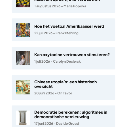
1 augustus 2026
-
Maria Popova
Hoe het voetbal Amerikaanser werd
22 juli 2026
-
Frank Mehring
Kan oxytocine vertrouwen stimuleren?
1 juli 2026
-
Carolyn Declerck
Chinese utopia’s: een historisch
overzicht
20 juni 2026
-
Ori Tavor
Democratie berekenen: algoritmes in
democratische vernieuwing
17 juni 2026
-
Davide Grossi