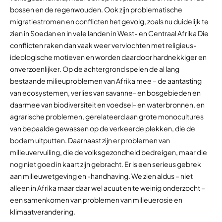
bossen en de regenwouden. Ook zijn problematische
migratiestromen en conflicten het gevolg, zoals nu duidelijk te
zien in Soedan en in vele landen in West- en Centraal Afrika Die
conflicten raken dan vaak weer vervlochten met religieus-
ideologische motieven en worden daardoor hardnekkiger en
onverzoenlijker. Op de achtergrond spelen de al lang
bestaande milieuproblemen van Afrika mee – de aantasting
van ecosystemen, verlies van savanne- en bosgebieden en
daarmee van biodiversiteit en voedsel- en waterbronnen, en
agrarische problemen, gerelateerd aan grote monocultures
van bepaalde gewassen op de verkeerde plekken, die de
bodem uitputten. Daarnaast zijn er problemen van
milieuvervuiling, die de volksgezondheid bedreigen, maar die
nog niet goed in kaart zijn gebracht. Er is een serieus gebrek
aan milieuwetgeving en -handhaving. We zien aldus – niet
alleen in Afrika maar daar wel acuut en te weinig onderzocht –
een samenkomen van problemen van milieuerosie en
klimaatverandering.