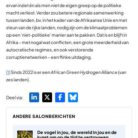
ervan inziet én als men
niet
de eigen greep op de politieke
macht verliest. Verder zou betere regionale samenwerking
tussen landen, bv. in het kader van de Afrikaanse Unie en met
steun van de rijke landen, nodig zijn om de klimaatproblemen
op een ‘niet-politieke’ manier aan te pakken. Dat is en blijft in
Afrika – met nogal wat conflicten, een grote meerderheid van
autocratische regimes, en ook verstorende
corruptienetwerken – een flinke uitdaging.
[1]
Sinds 2022 is er een
African Green Hydrogen Alliance
(van
zes landen).
Deel via:
ANDERE SALONBERICHTEN
De vogel in jou, de wereld in jou en de
kunst om op de tijd te vertrouwen