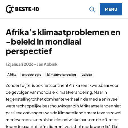
MENU
Ga naar inhoud
Afrika’s klimaatproblemen en
-beleid in mondiaal
perspectief
12 januari 2026
-
Jan Abbink
Afrika
antropologie
klimaatverandering
Leiden
Zonder twijfel is ook het continent Afrika zeer kwetsbaar voor
de gevolgen van mondiale klimaatverandering. Maar in
tegenstelling tot het dominante verhaal in de media en in veel
wetenschappelijke beschouwingen zijn Afrikaanse landen niet
passieve ontvangers van de klimaatellende maar tevens zowel
medeveroorzakers als beleidsontwikkelaars om de effecten
tegen te gaan (of te ‘mitigeren’, zoals het modewoord is). Dat