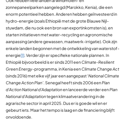
Ook hebben vele landen al windmolen- en
zonnepaneelparken aangelegd (Marokko, Kenia), die een
enorm potentieel hebben. Anderen hebben geïnvesteerd in
hydro-energie (zoals Ethiopië met de grote Blauwe Nijl-
stuwdam, die nu ook een bron van exportinkomsten is), en
starten initiatieven met water-recycling en agronomische
aanpassing (andere gewassen, maatwerk-irrigatie). Ook zijn
enkele landen begonnen met de ontwikkeling van waterstof-
energie
[1]
. Verder zijn er specifieke nationale plannen. In
Ethiopië bijvoorbeeld is er sinds 2011 een
Climate-Resilient
Green Energy-
programma, in Kenia een
Climate Change Act
(sinds 2016) met elke vijf jaar een aangepast ‘
National Climate
Change Action Plan’
. Senegal heeft sinds 2006 een
Plan
d’Action National d’Adaptation
en lanceerde verder een
Plan
National d’Adaptation
tegen klimaatverandering in de
agrarische sector in april 2025. Dus er is goede wil en er
gebeurt iets. Maar het tempo is laag en de financiering blijft
onvoldoende.