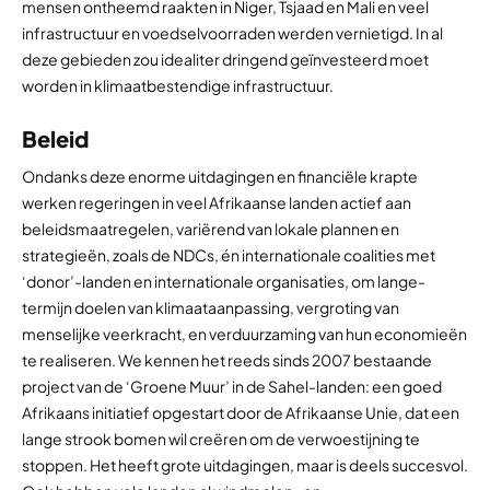
mensen ontheemd raakten in Niger, Tsjaad en Mali en veel
infrastructuur en voedselvoorraden werden vernietigd. In al
deze gebieden zou idealiter dringend geïnvesteerd moet
worden in klimaatbestendige infrastructuur.
Beleid
Ondanks deze enorme uitdagingen en financiële krapte
werken regeringen in veel Afrikaanse landen actief aan
beleidsmaatregelen, variërend van lokale plannen en
strategieën, zoals de NDCs, én internationale coalities met
‘donor’-landen en internationale organisaties, om lange-
termijn doelen van klimaataanpassing, vergroting van
menselijke veerkracht, en verduurzaming van hun economieën
te realiseren. We kennen het reeds sinds 2007 bestaande
project van de ‘Groene Muur’ in de Sahel-landen: een goed
Afrikaans initiatief opgestart door de Afrikaanse Unie, dat een
lange strook bomen wil creëren om de verwoestijning te
stoppen. Het heeft grote uitdagingen, maar is deels succesvol.