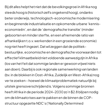
Bij dit alles helpt het niet dat de bevolkingsgroei in Afrika nog
steeds hoog is (historisch zelfs ongekend hoog), ondanks
beter onderwijs, technologisch-economische modernisering
en beginnende industrialisatie en opkomende urbane ‘kennis-
economieën’, en dat de ‘demografische transitie’ (minder
geboorten en minder sterfte, en een afnemende ratio van
afhankelijken t.o.v. werkenden in een groeiende economie)
nog niet heeft ingezet. Dat wil zeggen dat de politiek-
bestuurlijke, economische en demografische voorwaarden tot
effectief klimaatbeleid niet voldoende aanwezig zijn in Afrika
(los van het feit dat sommige landen er gewoon vrijwel niets
aan doen). Daarbij is ook regionale samenwerking van landen
(bv. in de blokken in Oost-Afrika, Zuidelijk en West-Afrika) nog
ver te zoeken – hoewel de klimaatproblematiek natuurlijk bij
uitstek grensoverschrijdend is. Volgens sommige bronnen
heeft Afrika in de periode 2024-2030 zo’n $2.8 biljoen nodig
om de klimaatcrises aan te pakken en de binnen de COP-
structuur opgezette NDC’s (’Nationally Determined