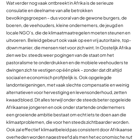
Wat verder nog vaak ontbreekt in Afrika is de serieuze
consulatie en deelname van alle betrokken
bevolkingsgroepen – dus vooral van de gewone burgers, de
boeren, de veehouders, kleine ondernemers, de jeugd en
locale NGO’s, die de klimaatmaatregelen moeten steunen en
uitvoeren. Beleid gebeurt ook vaak op een vrij autoritaire,
top-
down
manier, die mensen niet voor zich wint. In Oostelijk Afrika
zien we bv. steeds weer pogingen van de staat om het
pastoralisme te onderdrukken en de mobiele veehouders te
dwingen zich te vestigen op één plek – zonder dat dit altijd
sociaal en economisch profijtelijk is. Ook opgelegde
landonteigeningen, met vaak slechte compensatie en weinig
alternatieven voor hervestiging en levensonderhoud, zetten
kwaad bloed. Dit alles terwijl onder de steeds beter opgeleide
Afrikaanse jongeren en ook onder startende ondernemers
een groeiende ambitie bestaat om echt iets te doen aan die
klimaatproblemen, die voor hen steeds zichtbaarder worden.
Ook zal effectief klimaatbeleid pas consistent door Afrikaanse
overheden worden nagestreefd als men het
economische nut