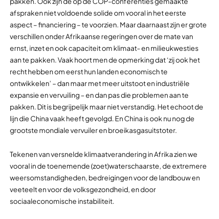
pakken. Ook zijn de op de COP-conferenties gemaakte
afspraken niet voldoende solide om vooral in het eerste
aspect – financiering – te voorzien. Maar daarnaast zijn er grote
verschillen onder Afrikaanse regeringen over de mate van
ernst, inzet en ook capaciteit om klimaat- en milieukwesties
aan te pakken. Vaak hoort men de opmerking dat ‘zij ook het
recht hebben om eerst hun landen economisch te
ontwikkelen’ – dan maar met meer uitstoot en industriële
expansie en vervuiling – en dan pas die problemen aan te
pakken. Dit is begrijpelijk maar niet verstandig. Het echoot de
lijn die China vaak heeft gevolgd. En China is ook nu nog de
grootste mondiale vervuiler en broeikasgasuitstoter.
Tekenen van versnelde klimaatverandering in Afrika zien we
vooral in de toenemende (zoet)waterschaarste, de extremere
weersomstandigheden, bedreigingen voor de landbouw en
veeteelt en voor de volksgezondheid, en door
sociaaleconomische instabiliteit.