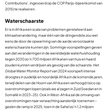
Contributions’, ingevoerd op de COP Parijs-bijeenkomst van
2015) te realiseren.
Waterschaarste
Er is in Afrika een scala van problemen gerelateerd aan
klimaatverandering, maar één van de dringendste zou wel
eens de door de opwarming van de aarde veroorzaakte
waterschaarste kunnen zijn. Sommige voorspellingen geven
aan dat veranderingen in de wereldwijde waterhuishouding
tegen 2030 zo’n 700 miljoen Afrikanen van huis en haard
zouden kunnen verdrijven als gevolg van die schaarste. Het
Global Water Monitor Report
van 2024 voorspelt intense
droogtes in zuidelijk en noordelijk Afrika in de komende jaren,
terwijl delen van de Hoorn van Afrika een verhoogd risico op
overstromingen lopen (zoals we al zagen in Zuid Soedan en in
Somalië in 2023-25). Ook in West-Afrika zal de omvang van
overstromingen naar verwachting aanzienlijk toenemen –
gezien de ramp in 2025, toen in de Sahel zo’n 1,2 miljoen