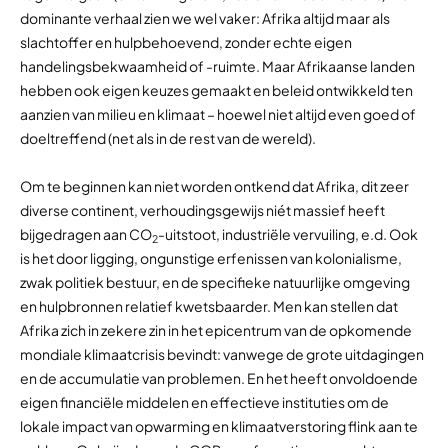
dominante verhaal zien we wel vaker: Afrika altijd maar als
slachtoffer en hulpbehoevend, zonder echte eigen
handelingsbekwaamheid of -ruimte. Maar Afrikaanse landen
hebben ook eigen keuzes gemaakt en beleid ontwikkeld ten
aanzien van milieu en klimaat – hoewel niet altijd even goed of
doeltreffend (net als in de rest van de wereld).
Om te beginnen kan niet worden ontkend dat Afrika, dit zeer
diverse continent, verhoudingsgewijs niét massief heeft
bijgedragen aan CO
-uitstoot, industriële vervuiling, e.d. Ook
2
is het door ligging, ongunstige erfenissen van kolonialisme,
zwak politiek bestuur, en de specifieke natuurlijke omgeving
en hulpbronnen relatief kwetsbaarder. Men kan stellen dat
Afrika zich in zekere zin in het epicentrum van de opkomende
mondiale klimaatcrisis bevindt: vanwege de grote uitdagingen
en de accumulatie van problemen. En het heeft onvoldoende
eigen financiële middelen en effectieve instituties om de
lokale impact van opwarming en klimaatverstoring flink aan te