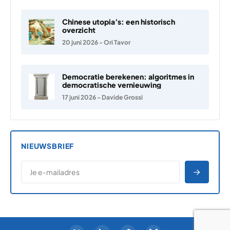
Chinese utopia’s: een historisch
overzicht
20 juni 2026
-
Ori Tavor
Democratie berekenen: algoritmes in
democratische vernieuwing
17 juni 2026
-
Davide Grossi
NIEUWSBRIEF
*
E-MAILADRES
*
"
" geeft vereiste velden aan
AANME