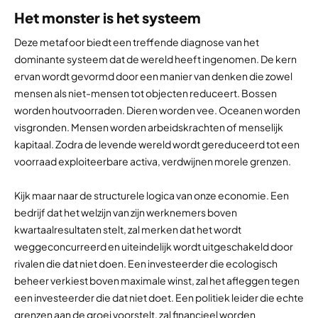
Het monster is het systeem
Deze metafoor biedt een treffende diagnose van het
dominante systeem dat de wereld heeft ingenomen. De kern
ervan wordt gevormd door een manier van denken die zowel
mensen als niet-mensen tot objecten reduceert. Bossen
worden houtvoorraden. Dieren worden vee. Oceanen worden
visgronden. Mensen worden arbeidskrachten of menselijk
kapitaal. Zodra de levende wereld wordt gereduceerd tot een
voorraad exploiteerbare activa, verdwijnen morele grenzen.
Kijk maar naar de structurele logica van onze economie. Een
bedrijf dat het welzijn van zijn werknemers boven
kwartaalresultaten stelt, zal merken dat het wordt
weggeconcurreerd en uiteindelijk wordt uitgeschakeld door
rivalen die dat niet doen. Een investeerder die ecologisch
beheer verkiest boven maximale winst, zal het afleggen tegen
een investeerder die dat niet doet. Een politiek leider die echte
grenzen aan de groei voorstelt, zal financieel worden