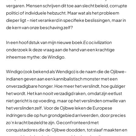
vergaren. Mensen schrijven dit toe aan slecht beleid, corrupte
politici of individuele hebzucht. Maar wat als het probleem
dieper ligt – niet verankerd in specifieke beslissingen, maar in
de kern van onze beschaving zelf?
In een hoofdstuk van mijn nieuwe boek
Ecocivilization
onderzoek ik deze vraag aan de hand van een krachtige
inheemse mythe: de Windigo.
Windigo (ook bekend als Wendigo) is de naam die de Ojibwe-
indianen geven aan een kannibalistisch monster met een
onverzadigbare honger. Hoe meer het verslindt, hoe gulziger
het wordt. Het kan nooit verzadigd raken, omdat zijn eetlust
niet gericht is op voeding, maar op het verslinden omwille van
het verslinden zelf. Voor de Ojibwe leken de Europese
indringers die op hun grondgebied arriveerden, door precies
zo’n kracht bezield te zijn. Geconfronteerd met
conquistadores die de Ojibwe doodden, tot slaaf maakten en