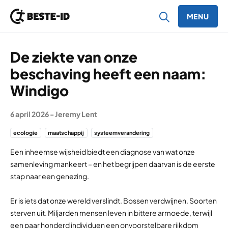
MENU
Ga naar inhoud
De ziekte van onze
beschaving heeft een naam:
Windigo
6 april 2026
-
Jeremy Lent
ecologie
maatschappij
systeemverandering
Een inheemse wijsheid biedt een diagnose van wat onze
samenleving mankeert – en het begrijpen daarvan is de eerste
stap naar een genezing.
Er is iets dat onze wereld verslindt. Bossen verdwijnen. Soorten
sterven uit. Miljarden mensen leven in bittere armoede, terwijl
een paar honderd individuen een onvoorstelbare rijkdom