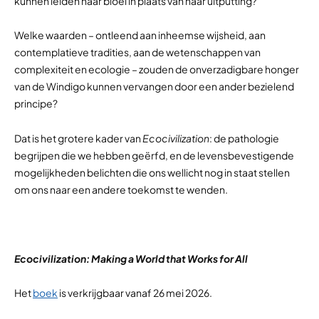
kunnen leiden naar bloei in plaats van naar uitputting?
Welke waarden – ontleend aan inheemse wijsheid, aan
contemplatieve tradities, aan de wetenschappen van
complexiteit en ecologie – zouden de onverzadigbare honger
van de Windigo kunnen vervangen door een ander bezielend
principe?
Dat is het grotere kader van
Ecocivilization
: de pathologie
begrijpen die we hebben geërfd, en de levensbevestigende
mogelijkheden belichten die ons wellicht nog in staat stellen
om ons naar een andere toekomst te wenden.
Ecocivilization: Making a World that Works for All
Het
boek
is verkrijgbaar vanaf 26 mei 2026.