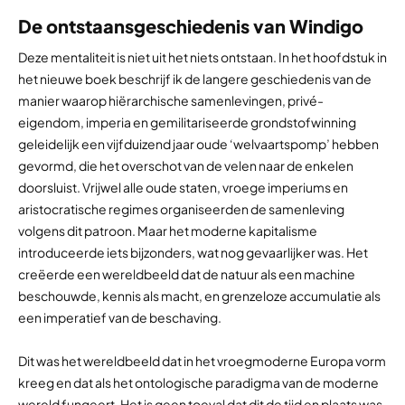
De ontstaansgeschiedenis van Windigo
Deze mentaliteit is niet uit het niets ontstaan. In het hoofdstuk in
het nieuwe boek beschrijf ik de langere geschiedenis van de
manier waarop hiërarchische samenlevingen, privé-
eigendom, imperia en gemilitariseerde grondstofwinning
geleidelijk een vijfduizend jaar oude ‘welvaartspomp’ hebben
gevormd, die het overschot van de velen naar de enkelen
doorsluist. Vrijwel alle oude staten, vroege imperiums en
aristocratische regimes organiseerden de samenleving
volgens dit patroon. Maar het moderne kapitalisme
introduceerde iets bijzonders, wat nog gevaarlijker was. Het
creëerde een wereldbeeld dat de natuur als een machine
beschouwde, kennis als macht, en grenzeloze accumulatie als
een imperatief van de beschaving.
Dit was het wereldbeeld dat in het vroegmoderne Europa vorm
kreeg en dat als het ontologische paradigma van de moderne
wereld fungeert. Het is geen toeval dat dit de tijd en plaats was