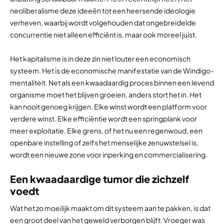
neoliberalisme deze ideeën tot een heersende ideologie
verheven, waarbij wordt volgehouden dat ongebreidelde
concurrentie niet alleen efficiënt is, maar ook moreel juist.
Het kapitalisme is in deze zin niet louter een economisch
systeem. Het is de economische manifestatie van de Windigo-
mentaliteit. Net als een kwaadaardig proces binnen een levend
organisme moet het blijven groeien, anders stort het in. Het
kan nooit genoeg krijgen. Elke winst wordt een platform voor
verdere winst. Elke efficiëntie wordt een springplank voor
meer exploitatie. Elke grens, of het nu een regenwoud, een
openbare instelling of zelfs het menselijke zenuwstelsel is,
wordt een nieuwe zone voor inperking en commercialisering.
Een kwaadaardige tumor die zichzelf
voedt
Wat het zo moeilijk maakt om dit systeem aan te pakken, is dat
een groot deel van het geweld verborgen blijft. Vroeger was