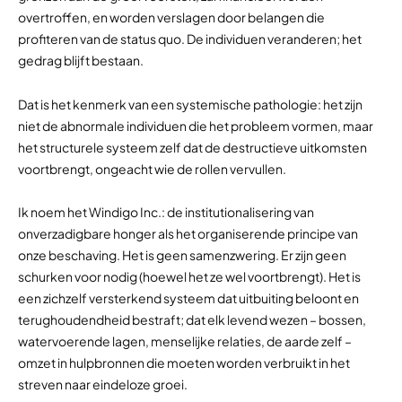
overtroffen, en worden verslagen door belangen die
profiteren van de status quo. De individuen veranderen; het
gedrag blijft bestaan.
Dat is het kenmerk van een systemische pathologie: het zijn
niet de abnormale individuen die het probleem vormen, maar
het structurele systeem zelf dat de destructieve uitkomsten
voortbrengt, ongeacht wie de rollen vervullen.
Ik noem het Windigo Inc.: de institutionalisering van
onverzadigbare honger als het organiserende principe van
onze beschaving. Het is geen samenzwering. Er zijn geen
schurken voor nodig (hoewel het ze wel voortbrengt). Het is
een zichzelf versterkend systeem dat uitbuiting beloont en
terughoudendheid bestraft; dat elk levend wezen – bossen,
watervoerende lagen, menselijke relaties, de aarde zelf –
omzet in hulpbronnen die moeten worden verbruikt in het
streven naar eindeloze groei.