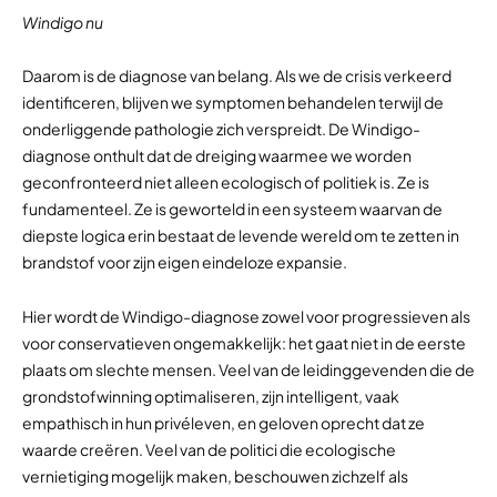
Windigo nu
Daarom is de diagnose van belang. Als we de crisis verkeerd
identificeren, blijven we symptomen behandelen terwijl de
onderliggende pathologie zich verspreidt. De Windigo-
diagnose onthult dat de dreiging waarmee we worden
geconfronteerd niet alleen ecologisch of politiek is. Ze is
fundamenteel. Ze is geworteld in een systeem waarvan de
diepste logica erin bestaat de levende wereld om te zetten in
brandstof voor zijn eigen eindeloze expansie.
Hier wordt de Windigo-diagnose zowel voor progressieven als
voor conservatieven ongemakkelijk: het gaat niet in de eerste
plaats om slechte mensen. Veel van de leidinggevenden die de
grondstofwinning optimaliseren, zijn intelligent, vaak
empathisch in hun privéleven, en geloven oprecht dat ze
waarde creëren. Veel van de politici die ecologische
vernietiging mogelijk maken, beschouwen zichzelf als