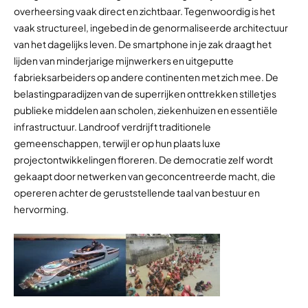
overheersing vaak direct en zichtbaar. Tegenwoordig is het
vaak structureel, ingebed in de genormaliseerde architectuur
van het dagelijks leven. De smartphone in je zak draagt het
lijden van minderjarige mijnwerkers en uitgeputte
fabrieksarbeiders op andere continenten met zich mee. De
belastingparadijzen van de superrijken onttrekken stilletjes
publieke middelen aan scholen, ziekenhuizen en essentiële
infrastructuur. Landroof verdrijft traditionele
gemeenschappen, terwijl er op hun plaats luxe
projectontwikkelingen floreren. De democratie zelf wordt
gekaapt door netwerken van geconcentreerde macht, die
opereren achter de geruststellende taal van bestuur en
hervorming.