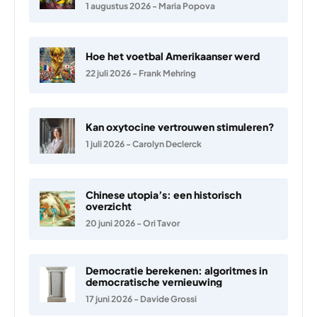
1 augustus 2026
-
Maria Popova
Hoe het voetbal Amerikaanser werd
22 juli 2026
-
Frank Mehring
Kan oxytocine vertrouwen stimuleren?
1 juli 2026
-
Carolyn Declerck
Chinese utopia’s: een historisch
overzicht
20 juni 2026
-
Ori Tavor
Democratie berekenen: algoritmes in
democratische vernieuwing
17 juni 2026
-
Davide Grossi