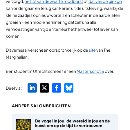
verzorgd,
het lot van de zwarte roodborst
of
dat van de ginkgo
kan ondergaan en terug kan keren uit de uitsterving, waarbij de
kleine zaadjes opnieuw wortels en scheuten in de aarde laten
groeien – een mooie herinnering dat zelfs na alle
verwoestingen van tijd en terreur het hart weer tot leven kan
komen.
Dit verhsaal verscheen oorspronkelijk op de
site
van The
Marginalian.
Een student in Utrecht schreef er een
Masterscriptie
over.
Deel via:
ANDERE SALONBERICHTEN
De vogel in jou, de wereld in jou en de
kunst om op de tijd te vertrouwen