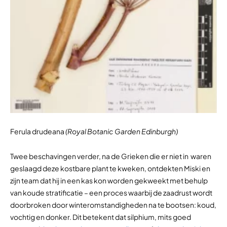
Ferula drudeana
(Royal Botanic Garden Edinburgh)
Twee beschavingen verder, na de Grieken die er niet in waren
geslaagd deze kostbare plant te kweken, ontdekten Miski en
zijn team dat hij in een kas kon worden gekweekt met behulp
van koude stratificatie – een proces waarbij de zaadrust wordt
doorbroken door winteromstandigheden na te bootsen: koud,
vochtig en donker. Dit betekent dat silphium, mits goed