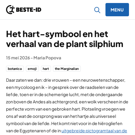
MENU
Ga naar inhoud
Het hart-symbool en het
verhaal van de plant silphium
15 mei 2026
-
Maria Popova
botanica
emoji
hart
the Marginalian
Daar zaten we dan: drie vrouwen – een neurowetenschapper,
een mycoloog en ik – in gesprek over de raadselen van de
liefde, toen er in de schemerige lucht, met de ondergaande
zon boven de Andes als achtergrond, een wolk verscheen in de
perfecte vorm van een gebroken hart. Plotseling vroegen we
ons af wat de oorsprong was van het hartje als universeel
symbool van de liefde. Het komt niet voor in de hiërogliefen
van de Egyptenaren of de in
uitgebreide pictogramtaal van de