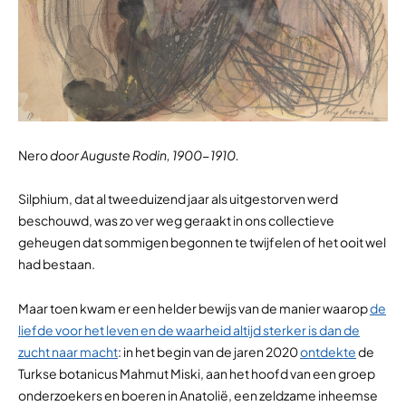
Nero
door Auguste Rodin, 1900-1910.
Silphium, dat al tweeduizend jaar als uitgestorven werd
beschouwd, was zo ver weg geraakt in ons collectieve
geheugen dat sommigen begonnen te twijfelen of het ooit wel
had bestaan.
Maar toen kwam er een helder bewijs van de manier waarop
de
liefde voor het leven en de waarheid altijd sterker is dan de
zucht naar macht
: in het begin van de jaren 2020
ontdekte
de
Turkse botanicus Mahmut Miski, aan het hoofd van een groep
onderzoekers en boeren in Anatolië, een zeldzame inheemse