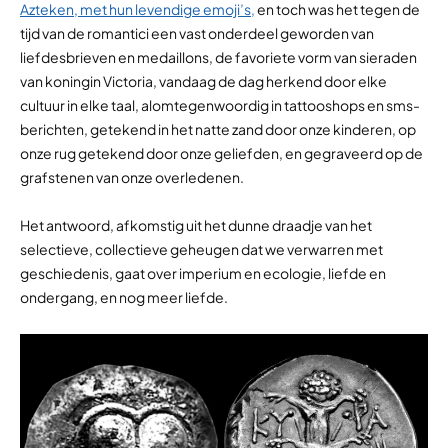
Azteken, met hun levendige emoji’s,
en toch was het tegen de
tijd van de romantici een vast onderdeel geworden van
liefdesbrieven en medaillons, de favoriete vorm van sieraden
van koningin Victoria, vandaag de dag herkend door elke
cultuur in elke taal, alomtegenwoordig in tattooshops en sms-
berichten, getekend in het natte zand door onze kinderen, op
onze rug getekend door onze geliefden, en gegraveerd op de
grafstenen van onze overledenen.
Het antwoord, afkomstig uit het dunne draadje van het
selectieve, collectieve geheugen dat we verwarren met
geschiedenis, gaat over imperium en ecologie, liefde en
ondergang, en nog meer liefde.