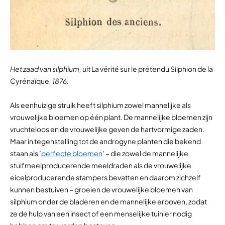
Het zaad van silphium, uit
La vérité sur le prétendu Silphion de la
Cyrénaïque
, 1876.
Als eenhuizige struik heeft silphium zowel mannelijke als
vrouwelijke bloemen op één plant. De mannelijke bloemen zijn
vruchteloos en de vrouwelijke geven de hartvormige zaden.
Maar in tegenstelling tot de androgyne planten die bekend
staan als ’
perfecte bloemen
’ – die zowel de mannelijke
stuifmeelproducerende meeldraden als de vrouwelijke
eicelproducerende stampers bevatten en daarom zichzelf
kunnen bestuiven – groeien de vrouwelijke bloemen van
silphium onder de bladeren en de mannelijke erboven, zodat
ze de hulp van een insect of een menselijke tuinier nodig