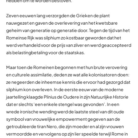
hebben om te worden bestoven.
Zeven eeuwen lang verzorgden de Grieken de plant
nauwgezet en gaven de overlevering van het kwetsbare
geheim van generatie op generatie door. Tegen de tijd van het
Romeinse Rijk was silphium zo kostbaar geworden dat het
werd verhandeld voor de prijs van zilver en werd geaccepteerd
als belastingbetaling voor de staatskas.
Maar toen de Romeinen begonnen met hun brute verovering
en culturele assimilatie, deden ze wat alle kolonisatoren doen:
ze negeerden de inheemse kennis die ervoor had gezorgd dat
silphium kon overleven. In de eerste eeuw van de moderne
jaartelling klaagde Plinius de Oudere in zijn
Natuurlijke Historie
dat er slechts ‘een enkele stengel was gevonden’. In een
wrede ironische wending werd de laatste steel van dit oude
symbool van vrouwelijke empowerment gegeven aan de
getroubleerde tiran Nero, die zijn moeder en al zijn vrouwen
vermoordde en vervolgens op zijn lier speelde terwijl Rome in