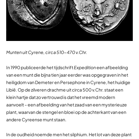
Munten uit Cyrene, circa 510-470 v.Chr.
In 1990 publiceerde het tijdschrift
Expedition
een afbeelding
van een munt die bijna tien jaar eerder was opgegraven in het
heiligdom van Demeter en Persephone in Cyrene, het huidige
Libië. Op de zilveren drachme uit circa 500 v.Chr. staat een
klein hartje dat zo vertrouwd is dat het vreemd modern
aanvoelt – een afbeelding van het zaad van een mysterieuze
plant, waarvan de stengel en bloei op de achterkant van een
andere Cyreense munt staan.
In de oudheid noemde men het silphium. Het lot van deze plant