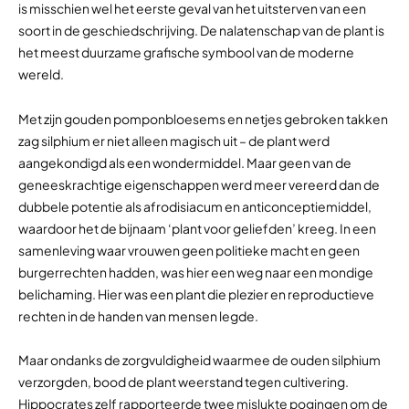
is misschien wel het eerste geval van het uitsterven van een
soort in de geschiedschrijving. De nalatenschap van de plant is
het meest duurzame grafische symbool van de moderne
wereld.
Met zijn gouden pomponbloesems en netjes gebroken takken
zag silphium er niet alleen magisch uit – de plant werd
aangekondigd als een wondermiddel. Maar geen van de
geneeskrachtige eigenschappen werd meer vereerd dan de
dubbele potentie als afrodisiacum en anticonceptiemiddel,
waardoor het de bijnaam ‘plant voor geliefden’ kreeg. In een
samenleving waar vrouwen geen politieke macht en geen
burgerrechten hadden, was hier een weg naar een mondige
belichaming. Hier was een plant die plezier en reproductieve
rechten in de handen van mensen legde.
Maar ondanks de zorgvuldigheid waarmee de ouden silphium
verzorgden, bood de plant weerstand tegen cultivering.
Hippocrates zelf rapporteerde twee mislukte pogingen om de