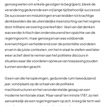
genoeg weten om enkele gevolgen te begrijpen), bleek de
verandering gedurende een vrij lange tijd behoorlijk succesvol.
De successen en mislukkingen ervan leidden tot krachtige
denkbeelden die de uiteindelijke ineenstorting van het regime
door militaire verovering overleefden. Veel van dat denken
was eerder kritisch dan ondersteunend ten opzichte van de
regeringsvorm, maar genoeg ervan was voldoende
evenwichtig en verhelderend over de potentiële voordelen
ervan in de juiste contexten, om het in staat te stellen veel later
weer actief deel te nemen aan het politieke discours in
situaties waar die voordelen opnieuw van toepassing zouden
kunnen worden geacht.
Geen van die heroplevingen, gedurende ruim tweeduizend
jaar, vond plaats op de schaal van de politieke
machtsstructuren en het veronderstelde gezag van een
moderne territoriale staat. Maar vanaf ten minste 1787, zo niet
aanvankelijk als een regeringsnaam op zich, kreeg de term wel