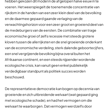
hebben gekozen dit model in de afgelopen halve eeuw in te
voeren. Het weerspiegelt de toenemende concentratie van
rijkdom in de handen van een zeer klein deel van de bevolking
en de daarmee gepaard gaande verlaging van de
verwachtingshorizon voor een zeer groot en groeiend deel van
de medeburgers van de eersten. De combinatie van trage
economische groei of zelfs recessie met steeds grotere
kloven tussen de allerrijksten en de snel groeiende onderkant
van de economische verdeling, sterk dalende geboortecijfers,
een snel vergrijzende bevolking bijna overal buiten het
Afrikaanse continent, en een steeds nijpender wordende
ecologische crisis, kan vanuit geen enkel publiekelijk
verdedigbaar standpunt als politiek succes worden
beschouwd.
De representatieve democratie kan bogen op decennia van
groeiende en zich uitbreidende welvaart (wat gepaard ging
met ecologische schade), en had het vermogen om die
welvaart te waarborgen. Dat vermogen werd zelfs door