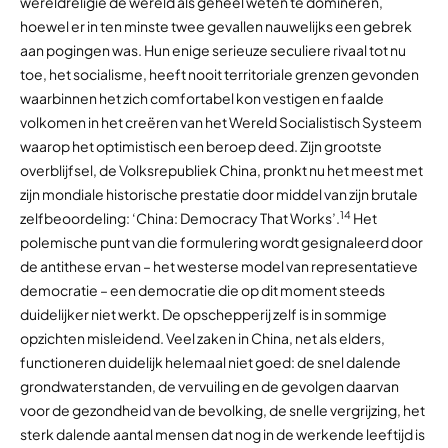
wereldreligie de wereld als geheel weten te domineren,
hoewel er in ten minste twee gevallen nauwelijks een gebrek
aan pogingen was. Hun enige serieuze seculiere rivaal tot nu
toe, het socialisme, heeft nooit territoriale grenzen gevonden
waarbinnen het zich comfortabel kon vestigen en faalde
volkomen in het creëren van het Wereld Socialistisch Systeem
waarop het optimistisch een beroep deed. Zijn grootste
overblijfsel, de Volksrepubliek China, pronkt nu het meest met
zijn mondiale historische prestatie door middel van zijn brutale
14
zelfbeoordeling: ‘China: Democracy That Works’.
Het
polemische punt van die formulering wordt gesignaleerd door
de antithese ervan – het westerse model van representatieve
democratie – een democratie die op dit moment steeds
duidelijker niet werkt. De opschepperij zelf is in sommige
opzichten misleidend. Veel zaken in China, net als elders,
functioneren duidelijk helemaal niet goed: de snel dalende
grondwaterstanden, de vervuiling en de gevolgen daarvan
voor de gezondheid van de bevolking, de snelle vergrijzing, het
sterk dalende aantal mensen dat nog in de werkende leeftijd is