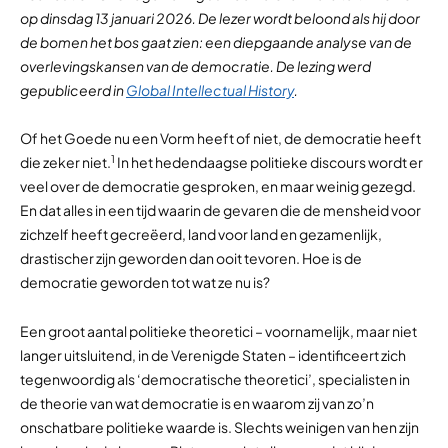
op dinsdag 13 januari 2026. De lezer wordt beloond als hij door
de bomen het bos gaat zien: een diepgaande analyse van de
overlevingskansen van de democratie. De lezing werd
gepubliceerd in
Global Intellectual History
.
Of het Goede nu een Vorm heeft of niet, de democratie heeft
1
die zeker niet.
In het hedendaagse politieke discours wordt er
veel over de democratie gesproken, en maar weinig gezegd.
En dat alles in een tijd waarin de gevaren die de mensheid voor
zichzelf heeft gecreëerd, land voor land en gezamenlijk,
drastischer zijn geworden dan ooit tevoren. Hoe is de
democratie geworden tot wat ze nu is?
Een groot aantal politieke theoretici – voornamelijk, maar niet
langer uitsluitend, in de Verenigde Staten – identificeert zich
tegenwoordig als ‘democratische theoretici’, specialisten in
de theorie van wat democratie is en waarom zij van zo’n
onschatbare politieke waarde is. Slechts weinigen van hen zijn