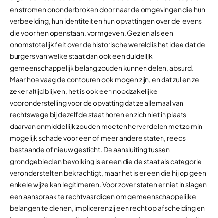
en stromen ononderbroken door naar de omgevingen die hun
verbeelding, hun identiteit en hun opvattingen over de levens
die voor hen openstaan, vormgeven. Gezien als een
onomstotelijk feit over de historische wereld is het idee dat de
burgers van welke staat dan ook een duidelijk
gemeenschappelijk belang zouden kunnen delen, absurd.
Maar hoe vaag de contouren ook mogen zijn, en dat zullen ze
zeker altijd blijven, het is ook een noodzakelijke
vooronderstelling voor de opvatting dat ze allemaal van
rechtswege bij dezelfde staat horen en zich niet in plaats
daarvan onmiddellijk zouden moeten herverdelen met zo min
mogelijk schade voor een of meer andere staten, reeds
bestaande of nieuw gesticht. De aansluiting tussen
grondgebied en bevolking is er een die de staat als categorie
veronderstelt en bekrachtigt, maar het is er een die hij op geen
enkele wijze kan legitimeren. Voor zover staten er niet in slagen
een aanspraak te rechtvaardigen om gemeenschappelijke
belangen te dienen, impliceren zij een recht op afscheiding en