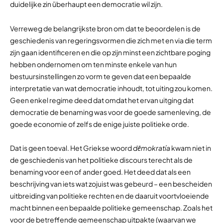
duidelijke zin überhaupt een democratie wil zijn.
Verreweg de belangrijkste bron om dat te beoordelen is de
geschiedenis van regeringsvormen die zich met en via die term
zijn gaan identificeren en die op zijn minst een zichtbare poging
hebben ondernomen om ten minste enkele van hun
bestuursinstellingen zo vorm te geven dat een bepaalde
interpretatie van wat democratie inhoudt, tot uiting zou komen.
Geen enkel regime deed dat omdat het ervan uitging dat
democratie de benaming was voor de goede samenleving, de
goede economie of zelfs de enige juiste politieke orde.
Dat is geen toeval. Het Griekse woord
dēmokratía
kwam niet in
de geschiedenis van het politieke discours terecht als de
benaming voor een of ander goed. Het deed dat als een
beschrijving van iets wat zojuist was gebeurd – een bescheiden
uitbreiding van politieke rechten en de daaruit voortvloeiende
macht binnen een bepaalde politieke gemeenschap. Zoals het
voor de betreffende gemeenschap uitpakte (waarvan we