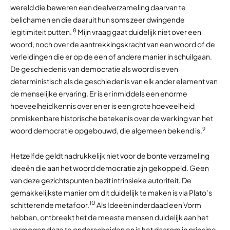
wereld die beweren een deelverzameling daarvan te
belichamen en die daaruit hun soms zeer dwingende
8
legitimiteit putten.
Mijn vraag gaat duidelijk niet over een
woord, noch over de aantrekkingskracht van een woord of de
verleidingen die er op de een of andere manier in schuilgaan.
De geschiedenis van democratie als woord is even
deterministisch als de geschiedenis van elk ander element van
de menselijke ervaring. Er is er inmiddels een enorme
hoeveelheid kennis over en er is een grote hoeveelheid
onmiskenbare historische betekenis over de werking van het
9
woord democratie opgebouwd, die algemeen bekend is.
Hetzelfde geldt nadrukkelijk niet voor de bonte verzameling
ideeën die aan het woord democratie zijn gekoppeld. Geen
van deze gezichtspunten bezit intrinsieke autoriteit. De
gemakkelijkste manier om dit duidelijk te maken is via Plato’s
10
schitterende metafoor.
Als Ideeën inderdaad een Vorm
hebben, ontbreekt het de meeste mensen duidelijk aan het
vermogen deze te onderscheiden en is het daarom in principe