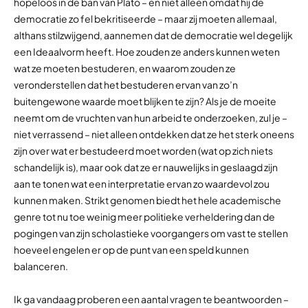
hopeloos in de ban van Plato – en niet alleen omdat hij de
democratie zo fel bekritiseerde – maar zij moeten allemaal,
althans stilzwijgend, aannemen dat de democratie wel degelijk
een Ideaalvorm heeft. Hoe zouden ze anders kunnen weten
wat ze moeten bestuderen, en waarom zouden ze
veronderstellen dat het bestuderen ervan van zo’n
buitengewone waarde moet blijken te zijn? Als je de moeite
neemt om de vruchten van hun arbeid te onderzoeken, zul je –
niet verrassend – niet alleen ontdekken dat ze het sterk oneens
zijn over wat er bestudeerd moet worden (wat op zich niets
schandelijk is), maar ook dat ze er nauwelijks in geslaagd zijn
aan te tonen wat een interpretatie ervan zo waardevol zou
kunnen maken. Strikt genomen biedt het hele academische
genre tot nu toe weinig meer politieke verheldering dan de
pogingen van zijn scholastieke voorgangers om vast te stellen
hoeveel engelen er op de punt van een speld kunnen
balanceren.
Ik ga vandaag proberen een aantal vragen te beantwoorden –