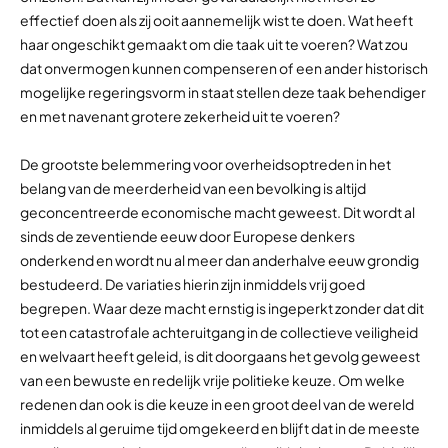
effectief doen als zij ooit aannemelijk wist te doen. Wat heeft
haar ongeschikt gemaakt om die taak uit te voeren? Wat zou
dat onvermogen kunnen compenseren of een ander historisch
mogelijke regeringsvorm in staat stellen deze taak behendiger
en met navenant grotere zekerheid uit te voeren?
De grootste belemmering voor overheidsoptreden in het
belang van de meerderheid van een bevolking is altijd
geconcentreerde economische macht geweest. Dit wordt al
sinds de zeventiende eeuw door Europese denkers
onderkend en wordt nu al meer dan anderhalve eeuw grondig
bestudeerd. De variaties hierin zijn inmiddels vrij goed
begrepen. Waar deze macht ernstig is ingeperkt zonder dat dit
tot een catastrofale achteruitgang in de collectieve veiligheid
en welvaart heeft geleid, is dit doorgaans het gevolg geweest
van een bewuste en redelijk vrije politieke keuze. Om welke
redenen dan ook is die keuze in een groot deel van de wereld
inmiddels al geruime tijd omgekeerd en blijft dat in de meeste