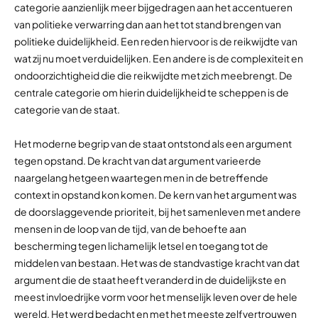
categorie aanzienlijk meer bijgedragen aan het accentueren
van politieke verwarring dan aan het tot stand brengen van
politieke duidelijkheid. Een reden hiervoor is de reikwijdte van
wat zij nu moet verduidelijken. Een andere is de complexiteit en
ondoorzichtigheid die die reikwijdte met zich meebrengt. De
centrale categorie om hierin duidelijkheid te scheppen is de
categorie van de staat.
Het moderne begrip van de staat ontstond als een argument
tegen opstand. De kracht van dat argument varieerde
naargelang hetgeen waartegen men in de betreffende
context in opstand kon komen. De kern van het argument was
de doorslaggevende prioriteit, bij het samenleven met andere
mensen in de loop van de tijd, van de behoefte aan
bescherming tegen lichamelijk letsel en toegang tot de
middelen van bestaan. Het was de standvastige kracht van dat
argument die de staat heeft veranderd in de duidelijkste en
meest invloedrijke vorm voor het menselijk leven over de hele
wereld. Het werd bedacht en met het meeste zelfvertrouwen