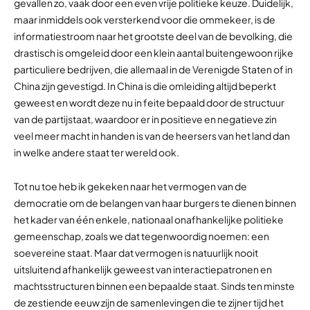
gevallen zo, vaak door een even vrije politieke keuze. Duidelijk,
maar inmiddels ook versterkend voor die ommekeer, is de
informatiestroom naar het grootste deel van de bevolking, die
drastisch is omgeleid door een klein aantal buitengewoon rijke
particuliere bedrijven, die allemaal in de Verenigde Staten of in
China zijn gevestigd. In China is die omleiding altijd beperkt
geweest en wordt deze nu in feite bepaald door de structuur
van de partijstaat, waardoor er in positieve en negatieve zin
veel meer macht in handen is van de heersers van het land dan
in welke andere staat ter wereld ook.
Tot nu toe heb ik gekeken naar het vermogen van de
democratie om de belangen van haar burgers te dienen binnen
het kader van één enkele, nationaal onafhankelijke politieke
gemeenschap, zoals we dat tegenwoordig noemen: een
soevereine staat. Maar dat vermogen is natuurlijk nooit
uitsluitend afhankelijk geweest van interactiepatronen en
machtsstructuren binnen een bepaalde staat. Sinds ten minste
de zestiende eeuw zijn de samenlevingen die te zijner tijd het