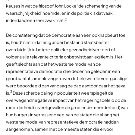
keuzes in wat de filosoof John Locke ‘de schemering van de
waarschijnlijkheid’ noemde, en in de politiek is dat vaak
2
inderdaad een zeer zwak licht.
De constatering dat de democratie aan een opknapbeurt toe
is, houdt niet in dat enig ander bestaand staatsbestel
overduidelijk in betere politieke gezondheid verkeert of
volgens alle relevante criteria onbetwistbaar legitiem is. Het
geeft slechts aan dat het westerse model van de
representatieve democratie drie decennia geleden in een
groot aantal samenlevingen over de hele wereld veel gunstiger
werd beoordeeld dan vandaag de dag aantoonbaar het geval
3
is.
Deze scherpe daling in populariteit weerspiegelt de
overwegend negatieve impact van het regeringsbeleid op de
meerderheid (in veel gevallen de groeiende meerderheid) van
hun burgers in verrassend veel van de staten die al lang het
westerse model van representatieve democratie hadden
aangenomen, samen met de meeste staten die ervoor