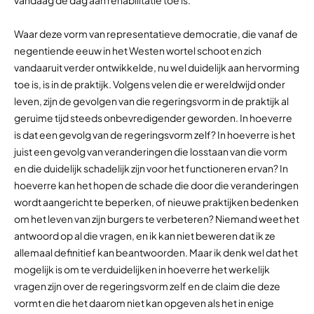
Waar deze vorm van representatieve democratie, die vanaf de
negentiende eeuw in het Westen wortel schoot en zich
vandaaruit verder ontwikkelde, nu wel duidelijk aan hervorming
toe is, is in de praktijk. Volgens velen die er wereldwijd onder
leven, zijn de gevolgen van die regeringsvorm in de praktijk al
geruime tijd steeds onbevredigender geworden. In hoeverre
is dat een gevolg van de regeringsvorm zelf? In hoeverre is het
juist een gevolg van veranderingen die losstaan van die vorm
en die duidelijk schadelijk zijn voor het functioneren ervan? In
hoeverre kan het hopen de schade die door die veranderingen
wordt aangericht te beperken, of nieuwe praktijken bedenken
om het leven van zijn burgers te verbeteren? Niemand weet het
antwoord op al die vragen, en ik kan niet beweren dat ik ze
allemaal definitief kan beantwoorden. Maar ik denk wel dat het
mogelijk is om te verduidelijken in hoeverre het werkelijk
vragen zijn over de regeringsvorm zelf en de claim die deze
vormt en die het daarom niet kan opgeven als het in enige