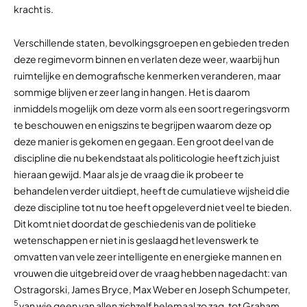
kracht is.
Verschillende staten, bevolkingsgroepen en gebieden treden
deze regimevorm binnen en verlaten deze weer, waarbij hun
ruimtelijke en demografische kenmerken veranderen, maar
sommige blijven er zeer lang in hangen. Het is daarom
inmiddels mogelijk om deze vorm als een soort regeringsvorm
te beschouwen en enigszins te begrijpen waarom deze op
deze manier is gekomen en gegaan. Een groot deel van de
discipline die nu bekendstaat als politicologie heeft zich juist
hieraan gewijd. Maar als je de vraag die ik probeer te
behandelen verder uitdiept, heeft de cumulatieve wijsheid die
deze discipline tot nu toe heeft opgeleverd niet veel te bieden.
Dit komt niet doordat de geschiedenis van de politieke
wetenschappen er niet in is geslaagd het levenswerk te
omvatten van vele zeer intelligente en energieke mannen en
vrouwen die uitgebreid over de vraag hebben nagedacht: van
Ostragorski, James Bryce, Max Weber en Joseph Schumpeter,
5
van wie geen van allen zichzelf helemaal zo zag, tot Graham