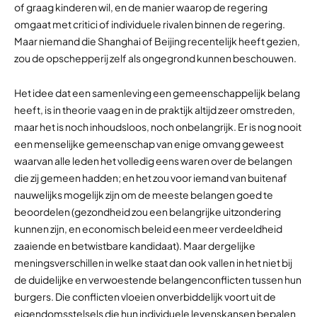
of graag kinderen wil, en de manier waarop de regering
omgaat met critici of individuele rivalen binnen de regering.
Maar niemand die Shanghai of Beijing recentelijk heeft gezien,
zou de opschepperij zelf als ongegrond kunnen beschouwen.
Het idee dat een samenleving een gemeenschappelijk belang
heeft, is in theorie vaag en in de praktijk altijd zeer omstreden,
maar het is noch inhoudsloos, noch onbelangrijk. Er is nog nooit
een menselijke gemeenschap van enige omvang geweest
waarvan alle leden het volledig eens waren over de belangen
die zij gemeen hadden; en het zou voor iemand van buitenaf
nauwelijks mogelijk zijn om de meeste belangen goed te
beoordelen (gezondheid zou een belangrijke uitzondering
kunnen zijn, en economisch beleid een meer verdeeldheid
zaaiende en betwistbare kandidaat). Maar dergelijke
meningsverschillen in welke staat dan ook vallen in het niet bij
de duidelijke en verwoestende belangenconflicten tussen hun
burgers. Die conflicten vloeien onverbiddelijk voort uit de
eigendomsstelsels die hun individuele levenskansen bepalen