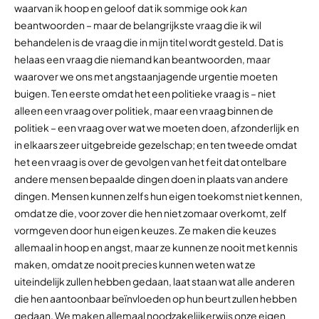
waarvan ik hoop en geloof dat ik sommige ook
kan
beantwoorden – maar de belangrijkste vraag die ik wil
behandelen is de vraag die in mijn titel wordt gesteld. Dat is
helaas een vraag die niemand kan beantwoorden, maar
waarover we ons met angstaanjagende urgentie moeten
buigen. Ten eerste omdat het een politieke vraag is – niet
alleen een vraag over politiek, maar een vraag binnen de
politiek – een vraag over wat we moeten doen, afzonderlijk en
in elkaars zeer uitgebreide gezelschap; en ten tweede omdat
het een vraag is over de gevolgen van het feit dat ontelbare
andere mensen bepaalde dingen doen in plaats van andere
dingen. Mensen kunnen zelfs hun eigen toekomst niet kennen,
omdat ze die, voor zover die hen niet zomaar overkomt, zelf
vormgeven door hun eigen keuzes. Ze maken die keuzes
allemaal in hoop en angst, maar ze kunnen ze nooit met kennis
maken, omdat ze nooit precies kunnen weten wat ze
uiteindelijk zullen hebben gedaan, laat staan wat alle anderen
die hen aantoonbaar beïnvloeden op hun beurt zullen hebben
gedaan. We maken allemaal noodzakelijkerwijs onze eigen