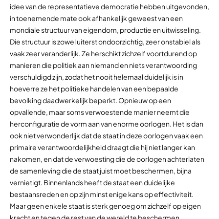
idee van de representatieve democratie hebben uitgevonden,
in toenemende mate ook afhankelijk geweest van een
mondiale structuur van eigendom, productie en uitwisseling.
Die structuur is zowel uiterst ondoorzichtig, zeer onstabiel als
vaak zeer veranderlijk. Ze herschikt zichzelf voortdurend op
manieren die politiek aan niemand en niets verantwoording
verschuldigd zijn, zodat het nooit helemaal duidelijk is in
hoeverre ze het politieke handelen van een bepaalde
bevolking daadwerkelijk beperkt. Opnieuw op een
opvallende, maar soms verwoestende manier neemt die
herconfiguratie de vorm aan van enorme oorlogen. Het is dan
ook niet verwonderlijk dat de staat in deze oorlogen vaak een
primaire verantwoordelijkheid draagt die hij niet langer kan
nakomen, en dat de verwoesting die de oorlogen achterlaten
de samenleving die de staat juist moet beschermen, bijna
vernietigt. Binnenlands heeft de staat een duidelijke
bestaansreden en op zijn minst enige kans op effectiviteit.
Maar geen enkele staat is sterk genoeg om zichzelf op eigen
kracht en tegen de rest van de wereld te beschermen.