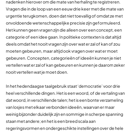
nadenken hierover om die mate van herhaling te registreren.
Vragen die in de loop van een eeuw drie keer met die mate van
urgentie terugkomen, doen dat niet toevallig of omdat ze met
onvoldoende wetenschappelijke precisie zijn geformuleerd.
Het kunnen geen vragen zijn die alleen over een concept, een
categorie of een idee gaan. In politieke contexten is dat altijd
deels omdat het nooit vragen zijn over wat er zal of kan of zou
moeten gebeuren, maar altijd ook vragen over wat er moet
gebeuren. Concepten, categorieën of ideeën kunnen je niet
vertellen wat er zal of kan gebeuren en kunnen je daarom zeker
nooit vertellen wat je moet doen.
In het hedendaagse taalgebruik staat ‘democratie’ voor drie
heel verschillende dingen. Het is een woord, of de vertaling van
dat woord, in verschillende talen; het is een bonte verzameling
van losjes met elkaar verbonden ideeën, waarvan er maar
weinig bijzonder duidelijk zijn en sommige in scherpe spanning
staan met andere; en het is een breed scala aan
regeringsvormen en ondergeschikte instellingen over de hele