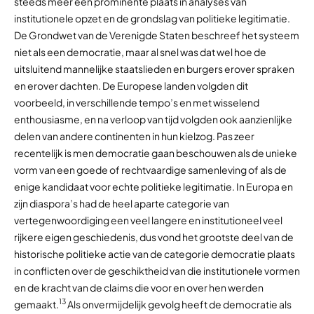
steeds meer een prominente plaats in analyses van
institutionele opzet en de grondslag van politieke legitimatie.
De Grondwet van de Verenigde Staten beschreef het systeem
niet als een democratie, maar al snel was dat wel hoe de
uitsluitend mannelijke staatslieden en burgers erover spraken
en erover dachten. De Europese landen volgden dit
voorbeeld, in verschillende tempo’s en met wisselend
enthousiasme, en na verloop van tijd volgden ook aanzienlijke
delen van andere continenten in hun kielzog. Pas zeer
recentelijk is men democratie gaan beschouwen als de unieke
vorm van een goede of rechtvaardige samenleving of als de
enige kandidaat voor echte politieke legitimatie. In Europa en
zijn diaspora’s had de heel aparte categorie van
vertegenwoordiging een veel langere en institutioneel veel
rijkere eigen geschiedenis, dus vond het grootste deel van de
historische politieke actie van de categorie democratie plaats
in conflicten over de geschiktheid van die institutionele vormen
en de kracht van de claims die voor en over hen werden
13
gemaakt.
Als onvermijdelijk gevolg heeft de democratie als