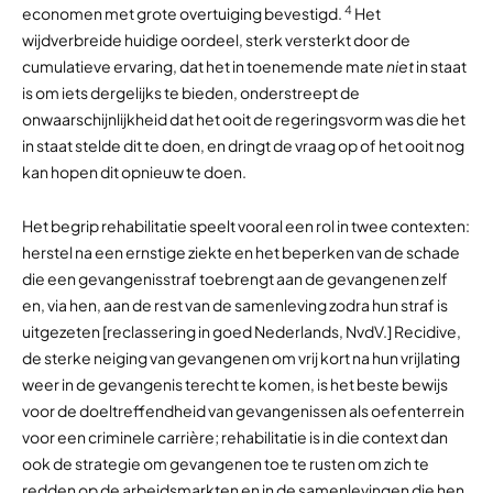
4
economen met grote overtuiging bevestigd.
Het
wijdverbreide huidige oordeel, sterk versterkt door de
cumulatieve ervaring, dat het in toenemende mate
niet
in staat
is om iets dergelijks te bieden, onderstreept de
onwaarschijnlijkheid dat het ooit de regeringsvorm was die het
in staat stelde dit te doen, en dringt de vraag op of het ooit nog
kan hopen dit opnieuw te doen.
Het begrip rehabilitatie speelt vooral een rol in twee contexten:
herstel na een ernstige ziekte en het beperken van de schade
die een gevangenisstraf toebrengt aan de gevangenen zelf
en, via hen, aan de rest van de samenleving zodra hun straf is
uitgezeten [reclassering in goed Nederlands, NvdV.] Recidive,
de sterke neiging van gevangenen om vrij kort na hun vrijlating
weer in de gevangenis terecht te komen, is het beste bewijs
voor de doeltreffendheid van gevangenissen als oefenterrein
voor een criminele carrière; rehabilitatie is in die context dan
ook de strategie om gevangenen toe te rusten om zich te
redden op de arbeidsmarkten en in de samenlevingen die hen