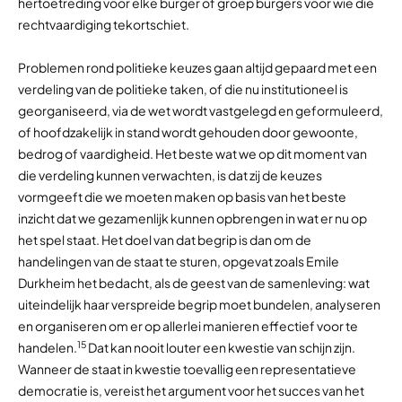
hertoetreding voor elke burger of groep burgers voor wie die
rechtvaardiging tekortschiet.
Problemen rond politieke keuzes gaan altijd gepaard met een
verdeling van de politieke taken, of die nu institutioneel is
georganiseerd, via de wet wordt vastgelegd en geformuleerd,
of hoofdzakelijk in stand wordt gehouden door gewoonte,
bedrog of vaardigheid. Het beste wat we op dit moment van
die verdeling kunnen verwachten, is dat zij de keuzes
vormgeeft die we moeten maken op basis van het beste
inzicht dat we gezamenlijk kunnen opbrengen in wat er nu op
het spel staat. Het doel van dat begrip is dan om de
handelingen van de staat te sturen, opgevat zoals Emile
Durkheim het bedacht, als de geest van de samenleving: wat
uiteindelijk haar verspreide begrip moet bundelen, analyseren
en organiseren om er op allerlei manieren effectief voor te
15
handelen.
Dat kan nooit louter een kwestie van schijn zijn.
Wanneer de staat in kwestie toevallig een representatieve
democratie is, vereist het argument voor het succes van het