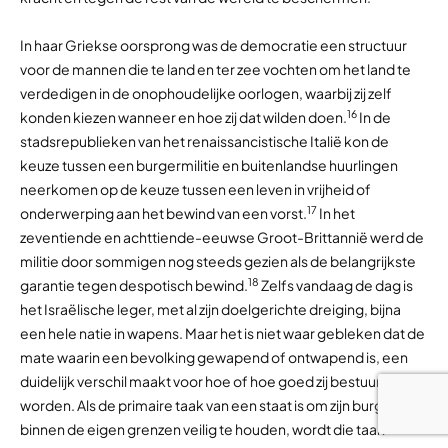
In haar Griekse oorsprong was de democratie een structuur
voor de mannen die te land en ter zee vochten om het land te
verdedigen in de onophoudelijke oorlogen, waarbij zij zelf
16
konden kiezen wanneer en hoe zij dat wilden doen.
In de
stadsrepublieken van het renaissancistische Italië kon de
keuze tussen een burgermilitie en buitenlandse huurlingen
neerkomen op de keuze tussen een leven in vrijheid of
17
onderwerping aan het bewind van een vorst.
In het
zeventiende en achttiende-eeuwse Groot-Brittannië werd de
militie door sommigen nog steeds gezien als de belangrijkste
18
garantie tegen despotisch bewind.
Zelfs vandaag de dag is
het Israëlische leger, met al zijn doelgerichte dreiging, bijna
een hele natie in wapens. Maar het is niet waar gebleken dat de
mate waarin een bevolking gewapend of ontwapend is, een
duidelijk verschil maakt voor hoe of hoe goed zij bestuurd zal
worden. Als de primaire taak van een staat is om zijn burgers
binnen de eigen grenzen veilig te houden, wordt die taak