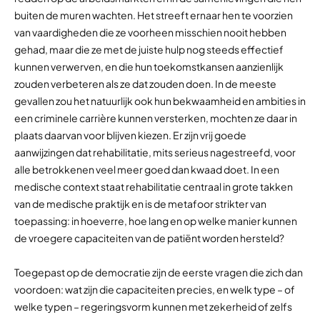
buiten de muren wachten. Het streeft ernaar hen te voorzien
van vaardigheden die ze voorheen misschien nooit hebben
gehad, maar die ze met de juiste hulp nog steeds effectief
kunnen verwerven, en die hun toekomstkansen aanzienlijk
zouden verbeteren als ze dat zouden doen. In de meeste
gevallen zou het natuurlijk ook hun bekwaamheid en ambities in
een criminele carrière kunnen versterken, mochten ze daar in
plaats daarvan voor blijven kiezen. Er zijn vrij goede
aanwijzingen dat rehabilitatie, mits serieus nagestreefd, voor
alle betrokkenen veel meer goed dan kwaad doet. In een
medische context staat rehabilitatie centraal in grote takken
van de medische praktijk en is de metafoor strikter van
toepassing: in hoeverre, hoe lang en op welke manier kunnen
de vroegere capaciteiten van de patiënt worden hersteld?
Toegepast op de democratie zijn de eerste vragen die zich dan
voordoen: wat zijn die capaciteiten precies, en welk type – of
welke typen – regeringsvorm kunnen met zekerheid of zelfs