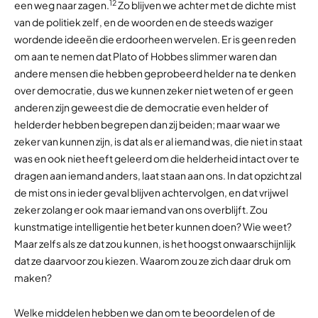
12
een weg naar zagen.
Zo blijven we achter met de dichte mist
van de politiek zelf, en de woorden en de steeds waziger
wordende ideeën die erdoorheen wervelen. Er is geen reden
om aan te nemen dat Plato of Hobbes slimmer waren dan
andere mensen die hebben geprobeerd helder na te denken
over democratie, dus we kunnen zeker niet weten of er geen
anderen zijn geweest die de democratie even helder of
helderder hebben begrepen dan zij beiden; maar waar we
zeker van kunnen zijn, is dat als er al iemand was, die niet in staat
was en ook niet heeft geleerd om die helderheid intact over te
dragen aan iemand anders, laat staan aan ons. In dat opzicht zal
de mist ons in ieder geval blijven achtervolgen, en dat vrijwel
zeker zolang er ook maar iemand van ons overblijft. Zou
kunstmatige intelligentie het beter kunnen doen? Wie weet?
Maar zelfs als ze dat zou kunnen, is het hoogst onwaarschijnlijk
dat ze daarvoor zou kiezen. Waarom zou ze zich daar druk om
maken?
Welke middelen hebben we dan om te beoordelen of de