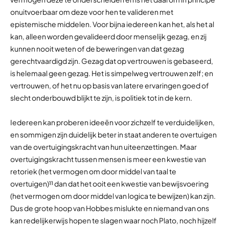
onuitvoerbaar om deze voor hen te valideren met
epistemische middelen. Voor bijna iedereen kan het, als het al
kan, alleen worden gevalideerd door menselijk gezag, en zij
kunnen nooit weten of de beweringen van dat gezag
gerechtvaardigd zijn. Gezag dat op vertrouwen is gebaseerd,
is helemaal geen gezag. Het is simpelweg vertrouwen zelf; en
vertrouwen, of het nu op basis van latere ervaringen goed of
slecht onderbouwd blijkt te zijn, is politiek tot in de kern.
Iedereen kan proberen ideeën voor zichzelf te verduidelijken,
en sommigen zijn duidelijk beter in staat anderen te overtuigen
van de overtuigingskracht van hun uiteenzettingen. Maar
overtuigingskracht tussen mensen is meer een kwestie van
retoriek (het vermogen om door middel van taal te
overtuigen)¹¹ dan dat het ooit een kwestie van bewijsvoering
(het vermogen om door middel van logica te bewijzen) kan zijn.
Dus de grote hoop van Hobbes mislukte en niemand van ons
kan redelijkerwijs hopen te slagen waar noch Plato, noch hijzelf