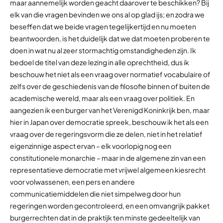
maar aannemelijk worden geacht daarover te beschikken? Bij
elk van die vragen bevinden we ons al op glad ijs; en zodra we
beseffen dat we beide vragen tegelijkertijd en nu moeten
beantwoorden, is het duidelijk dat we dat moeten proberen te
doen in wat nu al zeer stormachtig omstandigheden zijn. Ik
bedoel de titel van deze lezing in alle oprechtheid, dus ik
beschouw het niet als een vraag over normatief vocabulaire of
zelfs over de geschiedenis van de filosofie binnen of buiten de
academische wereld, maar als een vraag over politiek. En
aangezien ik een burger van het Verenigd Koninkrijk ben, maar
hier in Japan over democratie spreek, beschouw ik het als een
vraag over de regeringsvorm die ze delen, niet in het relatief
eigenzinnige aspect ervan – elk voorlopig nog een
constitutionele monarchie – maar in de algemene zin van een
representatieve democratie met vrijwel algemeen kiesrecht
voor volwassenen, een pers en andere
communicatiemiddelen die niet simpelweg door hun
regeringen worden gecontroleerd, en een omvangrijk pakket
burgerrechten dat in de praktijk ten minste gedeeltelijk van