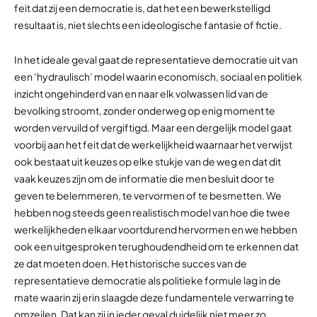
feit dat zij een democratie is, dat het een bewerkstelligd
resultaat is, niet slechts een ideologische fantasie of fictie.
In het ideale geval gaat de representatieve democratie uit van
een ‘hydraulisch’ model waarin economisch, sociaal en politiek
inzicht ongehinderd van en naar elk volwassen lid van de
bevolking stroomt, zonder onderweg op enig moment te
worden vervuild of vergiftigd. Maar een dergelijk model gaat
voorbij aan het feit dat de werkelijkheid waarnaar het verwijst
ook bestaat uit keuzes op elke stukje van de weg en dat dit
vaak keuzes zijn om de informatie die men besluit door te
geven te belemmeren, te vervormen of te besmetten. We
hebben nog steeds geen realistisch model van hoe die twee
werkelijkheden elkaar voortdurend hervormen en we hebben
ook een uitgesproken terughoudendheid om te erkennen dat
ze dat moeten doen. Het historische succes van de
representatieve democratie als politieke formule lag in de
mate waarin zij erin slaagde deze fundamentele verwarring te
omzeilen. Dat kan zij in ieder geval duidelijk niet meer zo