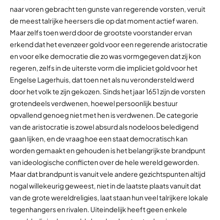
naar voren gebracht ten gunste van regerende vorsten, veruit
de meest talrijke heersers die op dat moment actief waren.
Maar zelfs toen werd door de grootste voorstander ervan
erkend dat het evenzeer gold voor een regerende aristocratie
en voor elke democratie die zo was vormgegeven dat zij kon
regeren, zelfs in de uiterste vorm die impliciet gold voor het
Engelse Lagerhuis, dat toen net als nu verondersteld werd
door het volk te zijn gekozen. Sinds het jaar 1651 zijn de vorsten
grotendeels verdwenen, hoewel persoonlijk bestuur
opvallend genoeg niet met hen is verdwenen. De categorie
van de aristocratie is zowel absurd als nodeloos beledigend
gaan lijken, en de vraag hoe een staat democratisch kan
worden gemaakt en gehouden is het belangrijkste brandpunt
van ideologische conflicten over de hele wereld geworden.
Maar dat brandpunt is vanuit vele andere gezichtspunten altijd
nogal willekeurig geweest, niet in de laatste plaats vanuit dat
van de grote wereldreligies, laat staan hun veel talrijkere lokale
tegenhangers en rivalen. Uiteindelijk heeft geen enkele