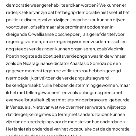
democratie weer gerehabiliteerd kan worden? We kunnen er
redelijk zeker van zijn dat het begrip democratie niet snel uit het
politieke discours zal verdwijnen, maar het zou kunnen blijven
voortduren, of zelfs maar al te prominent opdoemen in
dreigende Orwelliaanse opschepperij, als geliefde titel voor
regeringsvormen, en die regeringsvormen zouden misschien
nog steeds verkiezingen kunnen organiseren, zoals Vladimir
Poetin nog steeds doet, zelfs verkiezingen waarin de winnaar,
zoals de Nicaraguaanse dictator Anastasio Somoza op een
gegeven moment tegen de verliezers zou hebben gezegd
(vermoedelijk privé) toen de verkiezingsuitslag werd
bekendgemaakt: ‘Jullie hebben de stemming gewonnen, maar
ik heb het tellen gewonnen’, en zoals onlangs nog eens met
evenveel brutaliteit, zij het met iets minder bravoure, gebeurde
in Venezuela. Niets van wat we over mensen weten, wijst erop
dat dergelijke regimes op termijn iets anders zouden kunnen
zijn dan een bedreiging voor de meeste van hun onderdanen.
Het is niet als onderdeel van het vocabulaire dat de democratie
vandaag de dag aan rehabilitatie toe is.