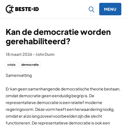
MENU
Ga naar inhoud
Kan de democratie worden
gerehabiliteerd?
18 maart 2026
-
John Dunn
crisis
democratie
Samenvatting
Er kan geen samenhangende democratische theorie bestaan,
omdat democratie geen eenduidig begrip is. De
representatieve democratie is een relatief moderne
regeringsvorm. Deze vorm heeft een herwaardering nodig,
omdat er al zo lang zoveel voorbeelden zijn die slecht
functioneren. De representatieve democratie is ook een