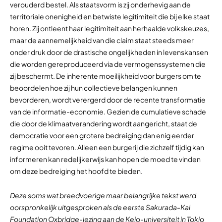
verouderd bestel. Als staatsvorm is zij onderhevig aan de
territoriale onenigheid en betwiste legitimiteit die bij elke staat
horen. Zij ontleent haar legitimiteit aan herhaalde volkskeuzes,
maar de aannemelijkheid van die claim staat steeds meer
onder druk door de drastische ongelijkheden in levenskansen
die worden gereproduceerd via de vermogenssystemen die
zij beschermt. De inherente moeilijkheid voor burgers om te
beoordelen hoe zij hun collectieve belangen kunnen
bevorderen, wordt verergerd door de recente transformatie
van de informatie-economie. Gezien de cumulatieve schade
die door de klimaatverandering wordt aangericht, staat de
democratie voor een grotere bedreiging dan enig eerder
regime ooit tevoren. Alleen een burgerij die zichzelf tijdig kan
informeren kan redelijkerwijs kan hopen de moed te vinden
om deze bedreiging het hoofd te bieden.
Deze soms wat breedvoerige maar belangrijke tekst werd
oorspronkelijk uitgesproken als de eerste Sakurada-Kai
Foundation Oxbridge-lezing aan de Keio-universiteit in Tokio