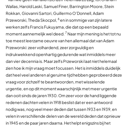
Wallas, Harold Laski, Samuel Finer, Barrington Moore, Stein
Rokkan, Giovanni Sartori, Guillermo O’Donnell, Adam
6
Przeworski, Theda Skocpol,
en in sommige van zijn latere
werken zelfs Francis Fukuyama, die dat op een bepaald
7
moment aannemelijk wel deed.
Naar mijn mening is het tot nu
toe meest leerzame oeuvre van hen allemaal dat van Adam
Przeworski: zeer volhardend, zeer zorgvuldig en
indrukwekkend openhartig gedurende wat inmiddels meer
dan vier decennia is. Maar zelfs Przeworski laat niet helemaal
zien hoe ik mijn vraag moet focussen. Het is inmiddels duidelijk
dat heel veel anderen al geruime tijd hebben geprobeerd deze
vraag voor zichzelf te beantwoorden, met wisselende
urgentie, en op dit moment waarschijnlijk met meer urgentie
dan ooit sinds de jaren 1930. Om zeer voor de hand liggende
redenen dachten velen in 1918 beslist dat er een antwoord
nodig was, nog veel meer deden dat tussen 1933 en 1939, en
velen in verschillende delen van de wereld deden dat opnieuw
in 1945 en de paar jaren daarna. Het helpt enigszins bij het