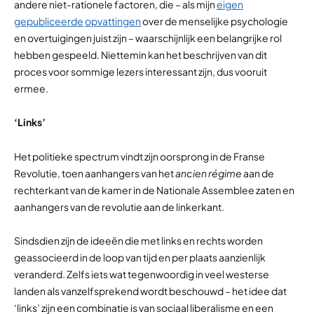
andere niet-rationele factoren, die – als mijn
eigen
gepubliceerde
opvattingen
over de menselijke psychologie
en overtuigingen juist zijn – waarschijnlijk een belangrijke rol
hebben gespeeld. Niettemin kan het beschrijven van dit
proces voor sommige lezers interessant zijn, dus vooruit
ermee.
‘Links’
Het politieke spectrum vindt zijn oorsprong in de Franse
Revolutie, toen aanhangers van het
ancien régime
aan de
rechterkant van de kamer in de Nationale Assemblee zaten en
aanhangers van de revolutie aan de linkerkant.
Sindsdien zijn de ideeën die met links en rechts worden
geassocieerd in de loop van tijd en per plaats aanzienlijk
veranderd. Zelfs iets wat tegenwoordig in veel westerse
landen als vanzelfsprekend wordt beschouwd – het idee dat
‘links’ zijn een combinatie is van sociaal liberalisme en een