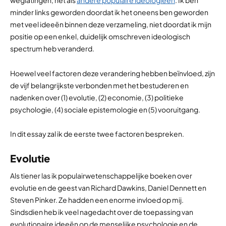
weglatingen, net als
andere populaire ideologieën
. Ik ben
minder links geworden doordat ik het oneens ben geworden
met veel ideeën binnen deze verzameling, niet doordat ik mijn
positie op een enkel, duidelijk omschreven ideologisch
spectrum heb veranderd.
Hoewel veel factoren deze verandering hebben beïnvloed, zijn
de vijf belangrijkste verbonden met het bestuderen en
nadenken over (1) evolutie, (2) economie, (3) politieke
psychologie, (4) sociale epistemologie en (5) vooruitgang.
In dit essay zal ik de eerste twee factoren bespreken.
Evolutie
Als tiener las ik populairwetenschappelijke boeken over
evolutie en de geest van Richard Dawkins, Daniel Dennett en
Steven Pinker. Ze hadden een enorme invloed op mij.
Sindsdien heb ik veel nagedacht over de toepassing van
evolutionaire ideeën op de menselijke psychologie en de