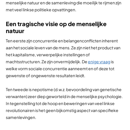
menselijke natuur en de samenleving die moeilijk te rijmen zijn
met veel linkse politieke opvattingen.
Een tragische visie op de menselijke
natuur
Ten eerste zijn concurrentie en belangenconflicten inherent
aan het sociale leven van de mens. Ze zijn niet het product van
het kapitalisme, verwerpelijke instellingen of
machtsstructuren. Ze zijn onvermijdelijk. De
enige vraag
is
welke vorm sociale concurrentie aanneemt en of deze tot
gewenste of ongewenste resultaten leidt.
Ten tweede is nepotisme (d.w.z. bevoordeling van genetische
verwanten) zeer diep geworteld in de menselijke psychologie.
In tegenstelling tot de hoop en beweringen van veel linkse
revolutionairen is het geen bijkomstig aspect van specifieke
samenlevingen.