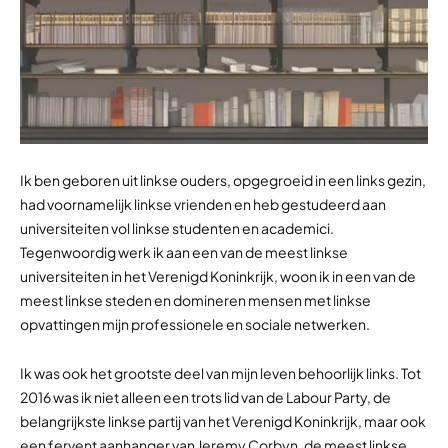
Ik ben geboren uit linkse ouders, opgegroeid in een links gezin,
had voornamelijk linkse vrienden en heb gestudeerd aan
universiteiten vol linkse studenten en academici.
Tegenwoordig werk ik aan een van de meest linkse
universiteiten in het Verenigd Koninkrijk, woon ik in een van de
meest linkse steden en domineren mensen met linkse
opvattingen mijn professionele en sociale netwerken.
Ik was ook het grootste deel van mijn leven behoorlijk links. Tot
2016 was ik niet alleen een trots lid van de Labour Party, de
belangrijkste linkse partij van het Verenigd Koninkrijk, maar ook
een fervent aanhanger van Jeremy Corbyn, de meest linkse