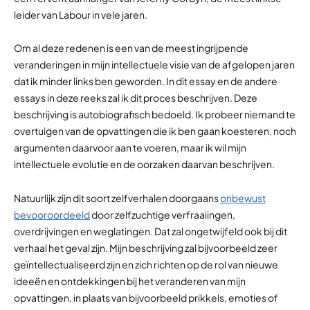
leider van Labour in vele jaren.
Om al deze redenen is een van de meest ingrijpende
veranderingen in mijn intellectuele visie van de afgelopen jaren
dat ik minder links ben geworden. In dit essay en de andere
essays in deze reeks zal ik dit proces beschrijven. Deze
beschrijving is autobiografisch bedoeld. Ik probeer niemand te
overtuigen van de opvattingen die ik ben gaan koesteren, noch
argumenten daarvoor aan te voeren, maar ik wil mijn
intellectuele evolutie en de oorzaken daarvan beschrijven.
Natuurlijk zijn dit soort zelfverhalen doorgaans
onbewust
bevooroordeeld
door zelfzuchtige verfraaiingen,
overdrijvingen en weglatingen. Dat zal ongetwijfeld ook bij dit
verhaal het geval zijn. Mijn beschrijving zal bijvoorbeeld zeer
geïntellectualiseerd zijn en zich richten op de rol van nieuwe
ideeën en ontdekkingen bij het veranderen van mijn
opvattingen, in plaats van bijvoorbeeld prikkels, emoties of