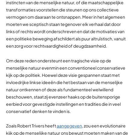
instincten van de menselijke natuur, of die maatschappelijke
transformaties voorstellen die steunen op ons collectieve
vermogen om daaraan te ontsnappen. Meer in het algemeen
moeten we sceptisch staan tegenover elk verhaal dat door
links of rechts wordt onderschreven en dat de motivaties van
een politieke beweging afschildert als puur altruïstisch, vanuit
een zorg voor rechtvaardigheid of deugdzaamheid.
Om deze reden ondersteunt een tragische visie op de
menselijke natuur evenmin een conventioneel conservatieve
kijk op de politiek. Hoewel deze visie gespannen staat met
invloedrijke linkse ideeën die het bestaan van de menselijke
natuur ontkennen of deze als fundamenteel welwillend
beschouwen, staat zij evenzeer haaks op de buitensporige
eerbied voor gevestigde instellingen en tradities die in veel
conservatief denken te vinden is.
Zoals Robert Trivers heeft
aangegeven
, zou een evolutionaire
kijk op de menselijke natuur ons bewust moeten maken van de