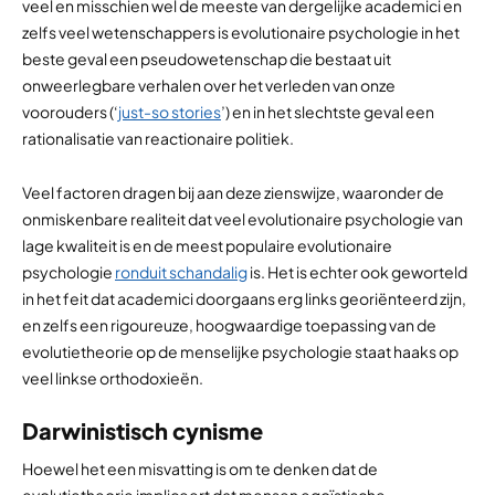
veel en misschien wel de meeste van dergelijke academici en
zelfs veel wetenschappers is evolutionaire psychologie in het
beste geval een pseudowetenschap die bestaat uit
onweerlegbare verhalen over het verleden van onze
voorouders (‘
just-so stories
’) en in het slechtste geval een
rationalisatie van reactionaire politiek.
Veel factoren dragen bij aan deze zienswijze, waaronder de
onmiskenbare realiteit dat veel evolutionaire psychologie van
lage kwaliteit is en de meest populaire evolutionaire
psychologie
ronduit schandalig
is. Het is echter ook geworteld
in het feit dat academici doorgaans erg links georiënteerd zijn,
en zelfs een rigoureuze, hoogwaardige toepassing van de
evolutietheorie op de menselijke psychologie staat haaks op
veel linkse orthodoxieën.
Darwinistisch cynisme
Hoewel het een misvatting is om te denken dat de