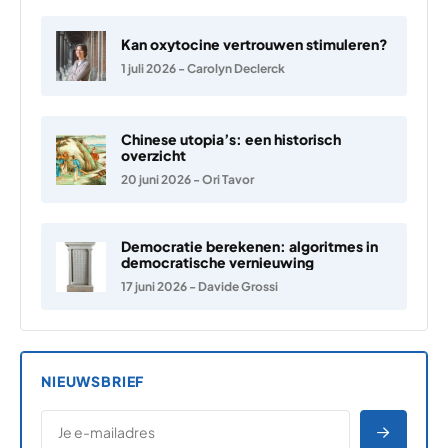
Kan oxytocine vertrouwen stimuleren?
1 juli 2026
-
Carolyn Declerck
Chinese utopia’s: een historisch
overzicht
20 juni 2026
-
Ori Tavor
Democratie berekenen: algoritmes in
democratische vernieuwing
17 juni 2026
-
Davide Grossi
NIEUWSBRIEF
*
E-MAILADRES
*
"
" geeft vereiste velden aan
AANME