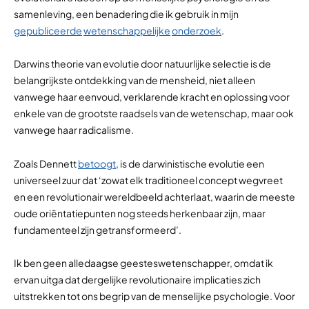
samenleving, een benadering die ik gebruik in mijn
gepubliceerde
wetenschappelijke
onderzoek
.
Darwins theorie van evolutie door natuurlijke selectie is de
belangrijkste ontdekking van de mensheid, niet alleen
vanwege haar eenvoud, verklarende kracht en oplossing voor
enkele van de grootste raadsels van de wetenschap, maar ook
vanwege haar radicalisme.
Zoals Dennett
betoogt
, is de darwinistische evolutie een
universeel zuur dat ‘zowat elk traditioneel concept wegvreet
en een revolutionair wereldbeeld achterlaat, waarin de meeste
oude oriëntatiepunten nog steeds herkenbaar zijn, maar
fundamenteel zijn getransformeerd’.
Ik ben geen alledaagse geesteswetenschapper, omdat ik
ervan uitga dat dergelijke revolutionaire implicaties zich
uitstrekken tot ons begrip van de menselijke psychologie. Voor