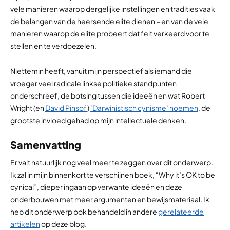
vele manieren waarop dergelijke instellingen en tradities vaak
de belangen van de heersende elite dienen – en van de vele
manieren waarop de elite probeert dat feit verkeerd voor te
stellen en te verdoezelen.
Niettemin heeft, vanuit mijn perspectief als iemand die
vroeger veel radicale linkse politieke standpunten
onderschreef, de botsing tussen die ideeën en wat Robert
Wright (en
David Pinsof
)
‘Darwinistisch cynisme’ noemen
, de
grootste invloed gehad op mijn intellectuele denken.
Samenvatting
Er valt natuurlijk nog veel meer te zeggen over dit onderwerp.
Ik zal in mijn binnenkort te verschijnen boek, “Why it’s OK to be
cynical”, dieper ingaan op verwante ideeën en deze
onderbouwen met meer argumenten en bewijsmateriaal. Ik
heb dit onderwerp ook behandeld in andere
gerelateerde
artikelen
op deze blog.