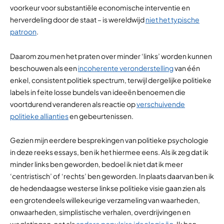
voorkeur voor substantiële economische interventie en
herverdeling door de staat – is wereldwijd
niet het typische
patroon
.
Daarom zou men het praten over minder ‘links’ worden kunnen
beschouwen als een
incoherente veronderstelling
van één
enkel, consistent politiek spectrum, terwijl dergelijke politieke
labels in feite losse bundels van ideeën benoemen die
voortdurend veranderen als reactie op
verschuivende
politieke allianties
en gebeurtenissen.
Gezien mijn eerdere besprekingen van politieke psychologie
in deze reeks essays, ben ik het hiermee eens. Als ik zeg dat ik
minder links ben geworden, bedoel ik niet dat ik meer
‘centristisch’ of ‘rechts’ ben geworden. In plaats daarvan ben ik
de hedendaagse westerse linkse politieke visie gaan zien als
een grotendeels willekeurige verzameling van waarheden,
onwaarheden, simplistische verhalen, overdrijvingen en