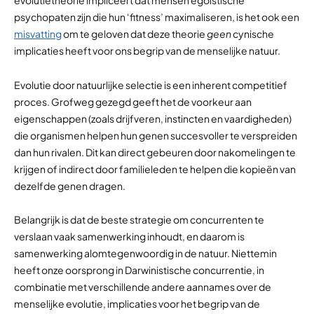
evolutietheorie impliceert dat mensen egoïstische
psychopaten zijn die hun ‘fitness’ maximaliseren, is het ook een
misvatting
om te geloven dat deze theorie
geen
cynische
implicaties heeft voor ons begrip van de menselijke natuur.
Evolutie door natuurlijke selectie is een inherent competitief
proces. Grofweg gezegd geeft het de voorkeur aan
eigenschappen (zoals drijfveren, instincten en vaardigheden)
die organismen helpen hun genen succesvoller te verspreiden
dan hun rivalen. Dit kan direct gebeuren door nakomelingen te
krijgen of indirect door familieleden te helpen die kopieën van
dezelfde genen dragen.
Belangrijk is dat de beste strategie om concurrenten te
verslaan vaak samenwerking inhoudt, en daarom is
samenwerking alomtegenwoordig in de natuur. Niettemin
heeft onze oorsprong in Darwinistische concurrentie, in
combinatie met verschillende andere aannames over de
menselijke evolutie, implicaties voor het begrip van de