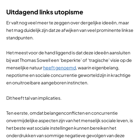
Uitdagend links utopisme
Er valt nog veel meer te zeggen over dergelijke ideeën, maar
het mag duidelijk zijn dat ze afwijken van veel prominente linkse
standpunten.
Het meest voor de hand liggend is dat deze ideeën aansluiten
bij wat Thomas Sowell een ‘beperkte’ of ‘tragische’ visie op de
menselijke natuur
heeft genoemd
, waarin eigenbelang,
nepotisme en sociale concurrentie geworteld zijn in krachtige
en onuitroeibare aangeboren instincten.
Dit heeft tal van implicaties.
Ten eerste, omdat belangenconflicten en concurrentie
onvermijdelijke aspecten zijn van het menselijk sociale leven, is
het beste wat sociale instellingen kunnen bereiken het
onderdrukken van sommige negatieve gevolgen van deze