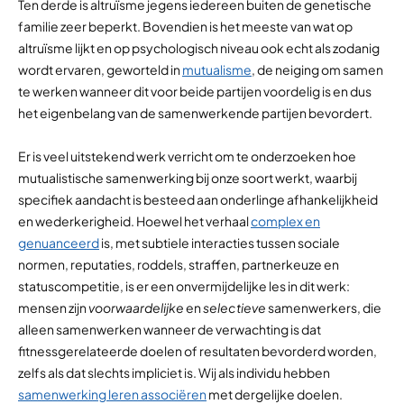
Ten derde is altruïsme jegens iedereen buiten de genetische
familie zeer beperkt. Bovendien is het meeste van wat op
altruïsme lijkt en op psychologisch niveau ook echt als zodanig
wordt ervaren, geworteld in
mutualisme
, de neiging om samen
te werken wanneer dit voor beide partijen voordelig is en dus
het eigenbelang van de samenwerkende partijen bevordert.
Er is veel uitstekend werk verricht om te onderzoeken hoe
mutualistische samenwerking bij onze soort werkt, waarbij
specifiek aandacht is besteed aan onderlinge afhankelijkheid
en wederkerigheid. Hoewel het verhaal
complex en
genuanceerd
is, met subtiele interacties tussen sociale
normen, reputaties, roddels, straffen, partnerkeuze en
statuscompetitie, is er een onvermijdelijke les in dit werk:
mensen zijn
voorwaardelijke
en
selectieve
samenwerkers, die
alleen samenwerken wanneer de verwachting is dat
fitnessgerelateerde doelen of resultaten bevorderd worden,
zelfs als dat slechts impliciet is. Wij als individu hebben
samenwerking leren associëren
met dergelijke doelen.