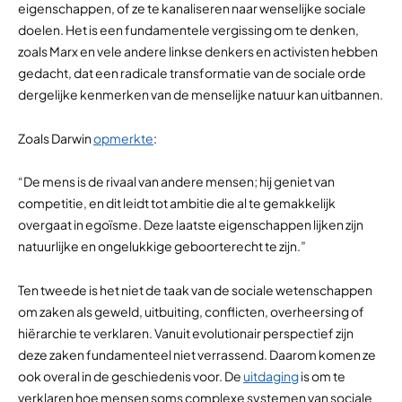
eigenschappen, of ze te kanaliseren naar wenselijke sociale
doelen. Het is een fundamentele vergissing om te denken,
zoals Marx en vele andere linkse denkers en activisten hebben
gedacht, dat een radicale transformatie van de sociale orde
dergelijke kenmerken van de menselijke natuur kan uitbannen.
Zoals Darwin
opmerkte
:
“De mens is de rivaal van andere mensen; hij geniet van
competitie, en dit leidt tot ambitie die al te gemakkelijk
overgaat in egoïsme. Deze laatste eigenschappen lijken zijn
natuurlijke en ongelukkige geboorterecht te zijn.”
Ten tweede is het niet de taak van de sociale wetenschappen
om zaken als geweld, uitbuiting, conflicten, overheersing of
hiërarchie te verklaren. Vanuit evolutionair perspectief zijn
deze zaken fundamenteel niet verrassend. Daarom komen ze
ook overal in de geschiedenis voor. De
uitdaging
is om te
verklaren hoe mensen soms complexe systemen van sociale