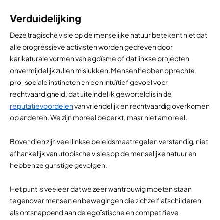
Verduidelijking
Deze tragische visie op de menselijke natuur betekent niet dat
alle progressieve activisten worden gedreven door
karikaturale vormen van egoïsme of dat linkse projecten
onvermijdelijk zullen mislukken. Mensen hebben oprechte
pro-sociale instincten en een intuïtief gevoel voor
rechtvaardigheid, dat uiteindelijk geworteld is in de
reputatievoordelen
van vriendelijk en rechtvaardig overkomen
op anderen. We zijn moreel beperkt, maar niet
a
moreel.
Bovendien zijn veel linkse beleidsmaatregelen verstandig, niet
afhankelijk van utopische visies op de menselijke natuur en
hebben ze gunstige gevolgen.
Het punt is veeleer dat we zeer wantrouwig moeten staan
tegenover mensen en bewegingen die zichzelf afschilderen
als ontsnappend aan de egoïstische en competitieve