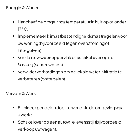
Energie & Wonen
Handhaaf de omgevingstemperatuur in huis op of onder
17°C.
Implementeer klimaatbestendigheidsmaatregelen voor
uw woning (bijvoorbeeld tegen overstroming of
hittegolven).
Verklein uw woonoppervlak of schakel over op
co-
housing
(samenwonen)
Verwijder verhardingen om de lokale waterinfiltratie te
verbeteren (onttegelen).
Vervoer & Werk
Elimineer pendelen door te wonen in de omgeving waar
u werkt.
Schakel over op een autovrije levensstijl (bijvoorbeeld
verkoop uw wagen).