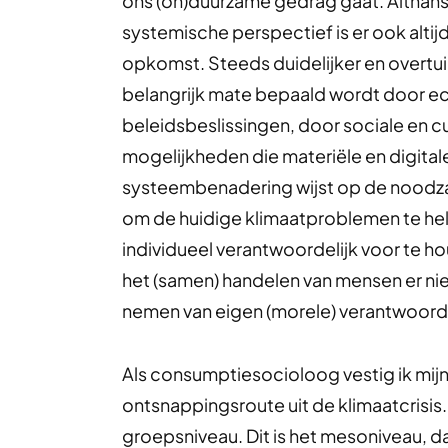
ons (on)duurzame gedrag gaat. Althans,
systemische perspectief is er ook altij
opkomst. Steeds duidelijker en overtui
belangrijk mate bepaald wordt door 
beleidsbeslissingen, door sociale en 
mogelijkheden die materiële en digita
systeembenadering wijst op de noodz
om de huidige klimaatproblemen te hel
individueel verantwoordelijk voor te ho
het (samen) handelen van mensen er nie
nemen van eigen (morele) verantwoorde
Als consumptiesocioloog vestig ik mijn
ontsnappingsroute uit de klimaatcrisis. 
groepsniveau. Dit is het mesoniveau, da