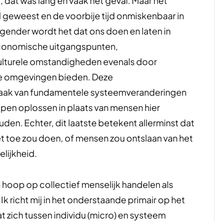
 dat was lang en vaak het geval. Maar het
d geweest en de voorbije tijd onmiskenbaar in
gender wordt het dat ons doen en laten in
economische uitgangspunten,
culturele omstandigheden evenals door
le omgevingen bieden. Deze
aak van fundamentele systeemveranderingen
pen oplossen in plaats van mensen hier
uden. Echter, dit laatste betekent allerminst dat
t toe zou doen, of mensen zou ontslaan van het
lijkheid.
 hoop op collectief menselijk handelen als
Ik richt mij in het onderstaande primair op het
t zich tussen individu (micro) en systeem