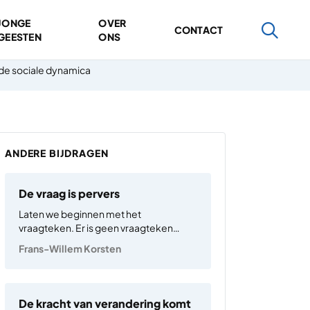
JONGE
OVER
CONTACT
GEESTEN
ONS
de sociale dynamica
ANDERE BIJDRAGEN
De vraag is pervers
Laten we beginnen met het
vraagteken. Er is geen vraagteken
meer nodig. De opwarming is een feit
Frans-Willem Korsten
voor de komende eeuwen, wellicht
millennia, en dat geldt ook voor het feit
dat er mee ‘omgegaan’ moet worden.
Dan het ‘we’. Tja,…
De kracht van verandering komt