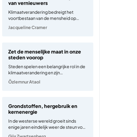
van vernieuwers
Klimaatverandering bedreigt het
voortbestaan van de mensheid op
aarde. Die ongemakkelijke waarheid
Jacqueline Cramer
wordt steeds breder erkend. Uit de
grootste internationale opiniepeiling
over het klimaat ooit gehouden gaf
80% van de ondervraagden aan zich
Zet de menselijke maat in onze
steeds grotere zorgen te maken over
steden voorop
klimaatverandering…
Steden spelen een belangrijke rol in de
klimaatverandering en zijn
verantwoordelijk voor 70% van de
Özlemnur Ataol
wereldwijde uitstoot van
broeikasgassen. Dit komt voornamelijk
door hun dichte infrastructuur en hoge
bevolkingsdichtheid, wat resulteert in
Grondstoffen, hergebruik en
hogere uitstoot en de vorming van
kernenergie
stedelijke hitte-eilanden…
In de westerse wereld groeit sinds
enige jaren eindelijk weer de steun voor
kernenergie. Zelfs Diederik Samsom is
Gijs Zwartsenberg