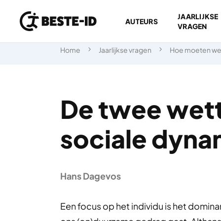
JAARLIJKSE
AUTEURS
VRAGEN
Ga naar inhoud
Home
Jaarlijkse vragen
Hoe moeten we
De twee wett
sociale dyna
Hans Dagevos
Een focus op het individu is het domina