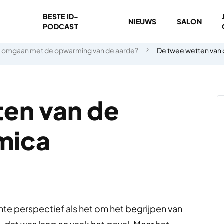
BESTE ID-
NIEUWS
SALON
PODCAST
 omgaan met de opwarming van de aarde?
De twee wetten van 
en van de
mica
nte perspectief als het om het begrijpen van