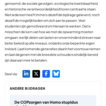
genoemd: de sociale gevolgen, ecologische kwetsbaarheid
en historische verantwoordelijkheid horen centraal te staan.
Niet iedereen heeft immers dezelfde bijdrage geleverd, noch
dezelfde mogelijkheden om zich aan te passen. Veel
studenten zijn gemotiveerd om hieraan te werken. Dat is
misschien de kern van hoe we met de opwarming moeten
omgaan: eerlijk delen van lasten en onverminderd streven naar
beter beleid op alle niveaus, ondanks onze beperkte eigen
invloed. Laat komende generaties daarin het voortouw nemen
en laat degenen met de breedste schouders eindelijk bereid
zijn daaraan mee te betalen.
Deel via:
ANDERE BIJDRAGEN
De COPzorgen van Homo stupidus