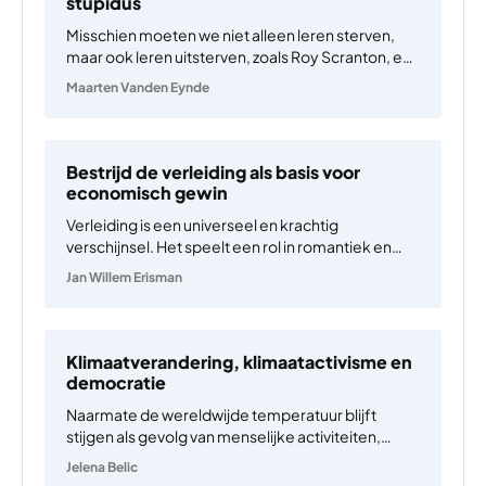
stupidus
Misschien moeten we niet alleen leren sterven,
maar ook leren uitsterven, zoals Roy Scranton, en
recenter ook Lisa Doeland, reeds voorstelde. Het
Maarten Vanden Eynde
is inmiddels duidelijk, met een consensus van
95%, gebaseerd of wetenschappelijke papers,
dat de aarde versneld aan het…
Bestrijd de verleiding als basis voor
economisch gewin
Verleiding is een universeel en krachtig
verschijnsel. Het speelt een rol in romantiek en
voortplanting, maar ook in reclame, sociale
Jan Willem Erisman
media, voedsel, politiek en technologie. Wat ooit
begon als een evolutionair mechanisme om
voortplantingskansen te vergroten, is uitgegroeid
tot een…
Klimaatverandering, klimaatactivisme en
democratie
Naarmate de wereldwijde temperatuur blijft
stijgen als gevolg van menselijke activiteiten,
neemt ook de bezorgdheid over het gebrek aan
Jelena Belic
voldoende maatregelen om dit aan te pakken toe.