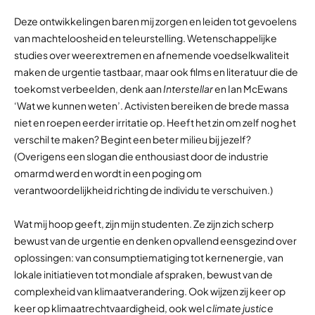
Deze ontwikkelingen baren mij zorgen en leiden tot gevoelens
van machteloosheid en teleurstelling. Wetenschappelijke
studies over weerextremen en afnemende voedselkwaliteit
maken de urgentie tastbaar, maar ook films en literatuur die de
toekomst verbeelden, denk aan
Interstellar
en Ian McEwans
‘Wat we kunnen weten’. Activisten bereiken de brede massa
niet en roepen eerder irritatie op. Heeft het zin om zelf nog het
verschil te maken? Begint een beter milieu bij jezelf?
(Overigens een slogan die enthousiast door de industrie
omarmd werd en wordt in een poging om
verantwoordelijkheid richting de individu te verschuiven.)
Wat mij hoop geeft, zijn mijn studenten. Ze zijn zich scherp
bewust van de urgentie en denken opvallend eensgezind over
oplossingen: van consumptiematiging tot kernenergie, van
lokale initiatieven tot mondiale afspraken, bewust van de
complexheid van klimaatverandering. Ook wijzen zij keer op
keer op klimaatrechtvaardigheid, ook wel
climate justice