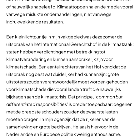
of nauwelijks nageleefd. Klimaattoppen halen de media vooral
vanwege mislukte onderhandelingen, niet vanwege
indrukwekkende resultaten.
Een klein lichtpuntje in mijn vakgebied was deze zomer de
uitspraak van het Internationaal Gerechtshof in de klimaatzaak:
staten hebben verplichtingen met betrekking tot
klimaatverandering en kunnen aansprakelijk zijn voor
klimaatschade. Een aantal rechters van het Hof vond dat de
uitspraak nog best wat duidelijker had kunnen zijn: grote
uitstoters zouden verantwoordelijk moet worden gehouden
voor klimaatschade die vooral landen treft die nauwelijks
bijdragen aan de klimaatcrisis. Dat principe, ‘
common but
differentiated responsibilities
’ is breder toepasbaar: degenen
met de breedste schouders zouden de zwaarste lasten
moeten dragen. In mijn ogen zijn dat de rijkeren van de
samenleving en grote bedrijven. Helaas is hiervoor in de
Nederlandse en Europese politiek weinig enthousiasme.