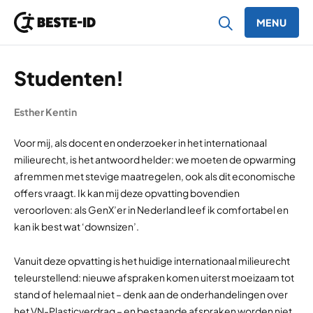
MENU
Ga naar inhoud
Studenten!
Esther Kentin
Voor mij, als docent en onderzoeker in het internationaal
milieurecht, is het antwoord helder: we moeten de opwarming
afremmen met stevige maatregelen, ook als dit economische
offers vraagt. Ik kan mij deze opvatting bovendien
veroorloven: als GenX’er in Nederland leef ik comfortabel en
kan ik best wat ‘downsizen’.
Vanuit deze opvatting is het huidige internationaal milieurecht
teleurstellend: nieuwe afspraken komen uiterst moeizaam tot
stand of helemaal niet – denk aan de onderhandelingen over
het VN-Plasticverdrag – en bestaande afspraken worden niet