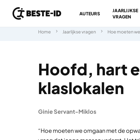
JAARLIJKSE
AUTEURS
VRAGEN
Ga naar inhoud
Home
Jaarlijkse vragen
Hoe moeten we
Hoofd, hart e
klaslokalen
Ginie Servant-Miklos
“Hoe moeten we omgaan met de opwarmi