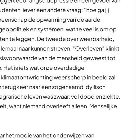
riggert eco-angst, depressie en een gevoel van
denten liever een andere vraag: “hoe ga jij
e gemeenschap de opwarming van de aarde
geopolitiek en systemen, wat te veel is om op
ten te leggen. De tweede over weerbarheid,
llemaal naar kunnen streven. “Overleven” klinkt
asisvoorwaarde van de mensheid geweest tot
 Het is iets wat onze overdadige
 klimaatontwrichting weer scherp in beeld zal
 terugkeer naar een zogenaamd idyllisch
agrarische leven was zwaar, vol dood en ziekte.
t, want niemand overleeft alleen. Menselijke
ar het mooie van het onderwijzen van