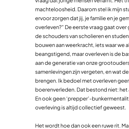
vraag dat jonge mensen verlamt. Het t
machteloosheid. Daarom stel ik mijn stu
ervoor zorgen dat jij, je familie en j
overleven?” De eerste vraag gaat over 
de schouders van scholieren en studen
bouwen aan weer­kracht, iets waar we a
beangstigend, maar overleven is de b
aan de generatie van onze grootouders.
samenlevingen zijn vergeten, en wat de
brengen. Ik bedoel met overleven geen
boerenverleden. Dat bestond niet: het 
En ook geen ‘prepper’-bunkermentalitei
overleving is altijd collectief geweest.
Het wordt hoe dan ook een ruwe rit. Ma