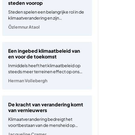
grillig en elke…
steden voorop
Steden spelen een belangrijke rol in de
klimaatverandering en zijn
verantwoordelijk voor 70% van de
Özlemnur Ataol
wereldwijde uitstoot van
broeikasgassen. Dit komt voornamelijk
door hun dichte infrastructuur en hoge
bevolkingsdichtheid, wat resulteert in
Een ingebed klimaatbeleid van
hogere uitstoot en de vorming van
en voor de toekomst
stedelijke hitte-eilanden…
Inmiddels heeft het klimaatbeleid op
steeds meer terreinen effect op ons
dagelijks leven, zoals ons
Herman Vollebergh
energiegebruik, vervoer en voedsel.
Verandering roept echter weerstand
op. Zeker in tijden van internationaal
kantelende machtsblokken, waar
De kracht van verandering komt
belangen razendsnel wisselen. Mede
van vernieuwers
daardoor is het klimaatbeleid…
Klimaatverandering bedreigt het
voortbestaan van de mensheid op
aarde. Die ongemakkelijke waarheid
Jacqueline Cramer