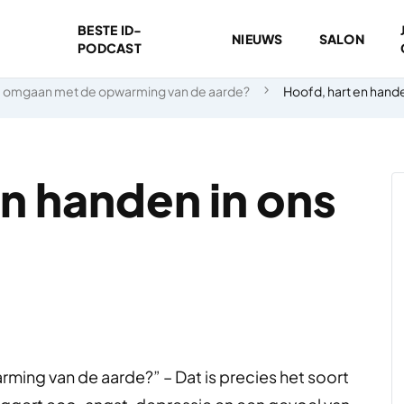
BESTE ID-
NIEUWS
SALON
PODCAST
 omgaan met de opwarming van de aarde?
Hoofd, hart en hande
n handen in ons
ng van de aarde?” – Dat is precies het soort