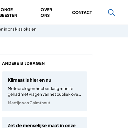
JONGE
OVER
CONTACT
GEESTEN
ONS
n in ons klaslokalen
ANDERE BIJDRAGEN
Klimaat is hier en nu
Meteorologen hebben lang moeite
gehad met vragen van het publiek over
extreem weer. Was een specifieke
Martijn van Calmthout
storm, hittegolf, watersnood misschien
te wijten aan het veranderende
klimaat? Of was dit specifieke voorval
een normale uitschieter, weer is immers
Zet de menselijke maat in onze