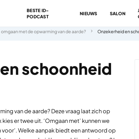
BESTE ID-
NIEUWS
SALON
PODCAST
 omgaan met de opwarming van de aarde?
Onzekerheid en sch
 en schoonheid
ng van de aarde? Deze vraag laat zich op
Ik kies er twee uit. ‘Omgaan met’ kunnen we
en voor’. Welke aanpak biedt een antwoord op