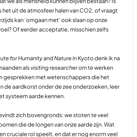
at we als mensheid kunnen blijven bestaan? Is
ls het uit de atmosfeer halen van CO2, of vraagt
zijds kan ‘omgaan met’ ook slaan op onze
el? Of eerder acceptatie, misschien zelfs
tute for Humanity and Nature
in Kyoto denk ik na
 maanden als
visiting researcher
om te werken
 In gesprekken met wetenschappers die het
n de aardkorst onder de zee onderzoeken, leer
 het systeem aarde kennen.
evindt zich bovengronds: we stoten te veel
bomen die de longen van onze aarde zijn. Wat
en cruciale rol speelt, en dat er nog enorm veel