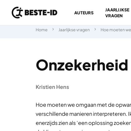
JAARLIJKSE
AUTEURS
VRAGEN
Ga naar inhoud
Home
Jaarlijkse vragen
Hoe moeten we
Onzekerheid
Kristien Hens
Hoe moeten we omgaan met de opwarmi
verschillende manieren interpreteren. 
enerzijds zien als ‘een oplossing zoek