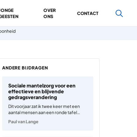
JONGE
OVER
CONTACT
GEESTEN
ONS
oonheid
ANDERE BIJDRAGEN
Sociale mantelzorg voor een
effectieve en blijvende
gedragsverandering
Dit voorjaar zat ik twee keer met een
aantal mensen aan een ronde tafel
tijdens een bijeenkomst van het
Paul van Lange
Nationaal Burgerberaad Klimaat in
Amersfoort. Het viel me op hoe
inspirerend de dialoog tussen mensen