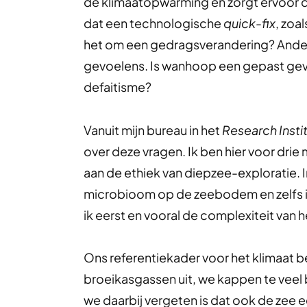
de klimaatopwarming en zorgt ervoor d
dat een technologische
quick-fix
, zoa
het om een gedragsverandering? Ander
gevoelens. Is wanhoop een gepast gevo
defaitisme?
Vanuit mijn bureau in het
Research Insti
over deze vragen. Ik ben hier voor drie
aan de ethiek van diepzee-exploratie.
microbioom op de zeebodem en zelfs i
ik eerst en vooral de complexiteit van
Ons referentiekader voor het klimaat b
broeikasgassen uit, we kappen te veel 
we daarbij vergeten is dat ook de zee e