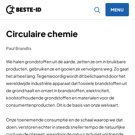
MENU
Ga naar inhoud
Circulaire chemie
Paul Brandts
We halen grondstoffen uit de aarde, zetten ze om in bruikbare
producten, gebruiken ze en gooien ze vervolgens weg. Zo gaat
het al heel lang. Tegenwoordig wordt dit belichaamd door het
wereldwijde industriële apparaat dat fossiele brandstoffen uit
de grond haalt en omzet in brandstoffen, elektriciteit,
koolstofhoudende grondstoffen en materialen voor de
consumentenproducten. Dit is de basis van onze welvaart.
Onze toenemende consumptie en de schaal waarop we dat
doen, verstoren echter in steeds sneller tempo de natuurlijke
cycli van de planeet, waardoor de natuur zich niet voldoende