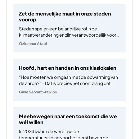
Zet de menselijke maat in onze steden
voorop
Steden spelen een belangrijke rol in de
klimaatverandering en zijn verantwoordelijk voor
70% van de wereldwijde uitstoot van
Özlemnur Ataol
broeikasgassen. Dit komt voornamelijk door hun
dichte infrastructuur en hoge
bevolkingsdichtheid, wat resulteert in hogere
uitstoot en de vorming van stedelijke hitte-
Hoofd, hart en handen in ons klaslokalen
eilanden…
“Hoe moeten we omgaan met de opwarming van
de aarde?” – Dat is precies het soort vraag dat
jonge mensen verlamt. Het triggert eco-angst,
Ginie Servant-Miklos
depressie en een gevoel van machteloosheid.
Daarom stel ik mijn studenten liever een andere
vraag: “hoe…
Meebewegen naar een toekomst die we
wél willen
In 2024 kwam de wereldwijde
temperatuurstijging voor het eerst boven de