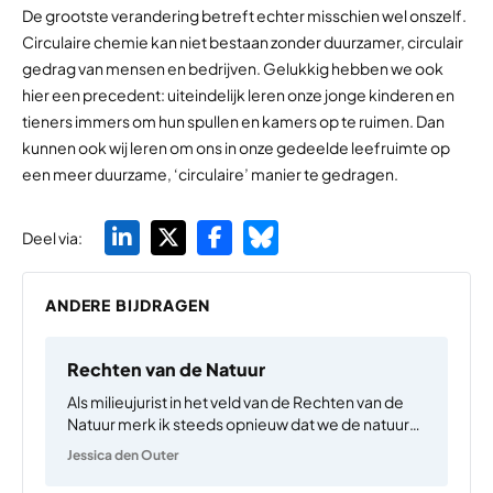
De grootste verandering betreft echter misschien wel onszelf.
Circulaire chemie kan niet bestaan zonder duurzamer, circulair
gedrag van mensen en bedrijven. Gelukkig hebben we ook
hier een precedent: uiteindelijk leren onze jonge kinderen en
tieners immers om hun spullen en kamers op te ruimen. Dan
kunnen ook wij leren om ons in onze gedeelde leefruimte op
een meer duurzame, ‘circulaire’ manier te gedragen.
Deel via:
ANDERE BIJDRAGEN
Rechten van de Natuur
Als milieujurist in het veld van de Rechten van de
Natuur merk ik steeds opnieuw dat we de natuur-
en klimaatcrisis vaak proberen te benaderen met
Jessica den Outer
meer technische wetten en regels en modellen.
Alsof we, met genoeg kennis en techniek,…