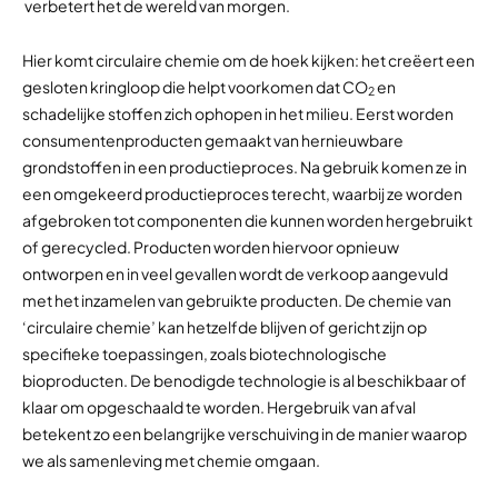
verbetert het de wereld van morgen.
Hier komt circulaire chemie om de hoek kijken: het creëert een
gesloten kringloop die helpt voorkomen dat CO
en
2
schadelijke stoffen zich ophopen in het milieu. Eerst worden
consumentenproducten gemaakt van hernieuwbare
grondstoffen in een productieproces. Na gebruik komen ze in
een omgekeerd productieproces terecht, waarbij ze worden
afgebroken tot componenten die kunnen worden hergebruikt
of gerecycled. Producten worden hiervoor opnieuw
ontworpen en in veel gevallen wordt de verkoop aangevuld
met het inzamelen van gebruikte producten. De chemie van
‘circulaire chemie’ kan hetzelfde blijven of gericht zijn op
specifieke toepassingen, zoals biotechnologische
bioproducten. De benodigde technologie is al beschikbaar of
klaar om opgeschaald te worden. Hergebruik van afval
betekent zo een belangrijke verschuiving in de manier waarop
we als samenleving met chemie omgaan.