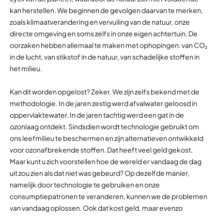
kan herstellen. We beginnen de gevolgen daarvan te merken,
zoals klimaatverandering en vervuiling van de natuur, onze
directe omgeving en soms zelfs in onze eigen achtertuin. De
oorzaken hebben allemaal te maken met ophopingen: van CO₂
in de lucht, van stikstof in de natuur, van schadelijke stoffen in
het milieu.
Kan dit worden opgelost? Zeker. We zijn zelfs bekend met de
methodologie. In de jaren zestig werd afvalwater geloosd in
oppervlaktewater. In de jaren tachtig werd een gat in de
ozonlaag ontdekt. Sindsdien wordt technologie gebruikt om
ons leefmilieu te beschermen en zijn alternatieven ontwikkeld
voor ozonafbrekende stoffen. Dat heeft veel geld gekost.
Maar kunt u zich voorstellen hoe de wereld er vandaag de dag
uit zou zien als dat niet was gebeurd? Op dezelfde manier,
namelijk door technologie te gebruiken en onze
consumptiepatronen te veranderen, kunnen we de problemen
van vandaag oplossen. Ook dat kost geld, maar evenzo