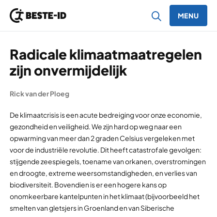
MENU
Ga naar inhoud
Radicale klimaatmaatregelen
zijn onvermijdelijk
Rick van der Ploeg
De klimaatcrisis is een acute bedreiging voor onze economie,
gezondheid en veiligheid. We zijn hard op weg naar een
opwarming van meer dan 2 graden Celsius vergeleken met
voor de industriële revolutie. Dit heeft catastrofale gevolgen:
stijgende zeespiegels, toename van orkanen, overstromingen
en droogte, extreme weersomstandigheden, en verlies van
biodiversiteit. Bovendien is er een hogere kans op
onomkeerbare kantelpunten in het klimaat (bijvoorbeeld het
smelten van gletsjers in Groenland en van Siberische