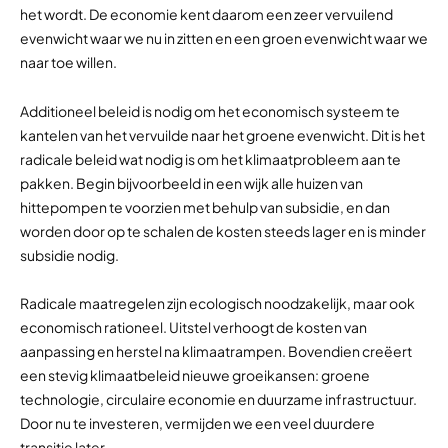
het wordt. De economie kent daarom een zeer vervuilend
evenwicht waar we nu in zitten en een groen evenwicht waar we
naar toe willen.
Additioneel beleid is nodig om het economisch systeem te
kantelen van het vervuilde naar het groene evenwicht. Dit is het
radicale beleid wat nodig is om het klimaatprobleem aan te
pakken. Begin bijvoorbeeld in een wijk alle huizen van
hittepompen te voorzien met behulp van subsidie, en dan
worden door op te schalen de kosten steeds lager en is minder
subsidie nodig.
Radicale maatregelen zijn ecologisch noodzakelijk, maar ook
economisch rationeel. Uitstel verhoogt de kosten van
aanpassing en herstel na klimaatrampen. Bovendien creëert
een stevig klimaatbeleid nieuwe groeikansen: groene
technologie, circulaire economie en duurzame infrastructuur.
Door nu te investeren, vermijden we een veel duurdere
transitie later.