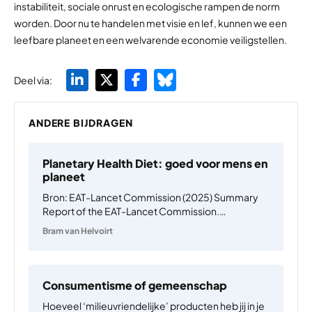
instabiliteit, sociale onrust en ecologische rampen de norm
worden. Door nu te handelen met visie en lef, kunnen we een
leefbare planeet en een welvarende economie veiligstellen.
Deel via:
ANDERE BIJDRAGEN
Planetary Health Diet: goed voor mens en
planeet
Bron: EAT-Lancet Commission (2025) Summary
Report of the EAT-Lancet Commission.
https://eatforum.org/wp-
Bram van Helvoirt
content/uploads/2025/09/EAT-
Lancet_Commission_Summary_Report.pdf Je
gaat het pas zien als je het doorhebt. Daar valt
weinig tegenin te brengen, zoals geldt voor veel
Consumentisme of gemeenschap
paradoxale Cruijffiaanse uitspraken. In een
Hoeveel ‘milieuvriendelijke’ producten heb jij in je
notendop: het vermogen om een…