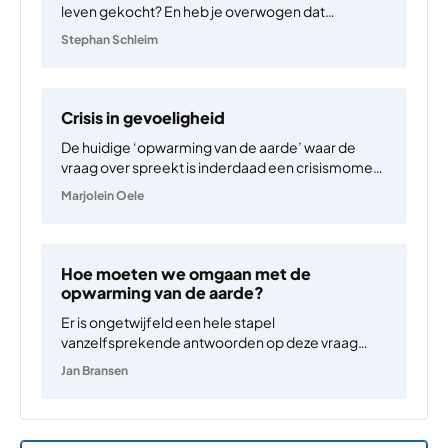
leven gekocht? En heb je overwogen dat
‘milieuvriendelijk’ hier misschien alleen betekent
Stephan Schleim
‘minder schadelijk voor het milieu’? Met andere
woorden, minder schadelijk dan een vergelijkbaar
product? Ondertussen zijn veel van dit soort
voorbeelden…
Crisis in gevoeligheid
De huidige ‘opwarming van de aarde’ waar de
vraag over spreekt is inderdaad een crisismoment
dat de term ‘code rood’ verdient. Als hoogleraar
Marjolein Oele
Filosofie van de Geesteswetenschappen
(Radboud Universiteit) is mijn antwoord dat we een
ecologische transformatie van menselijk gevoel…
Hoe moeten we omgaan met de
opwarming van de aarde?
Er is ongetwijfeld een hele stapel
vanzelfsprekende antwoorden op deze vraag
zodra je denkt dat het evident is waarnaar in deze
Jan Bransen
vraag verwezen wordt met “we” en “omgaan
met”. En dan laat ik het complexe
modale werkwoord “moeten” nog maar even
buiten…