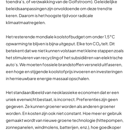
toendra’s, of verzwakking van de Golfstroom). Geleidelijke
beleidsaanpassingen zijn onvoldoende om deze trend te
keren. Daarom is het hoogste tijd voor radicale
klimaatmaatregelen.
Het resterende mondiale koolstofbudget om onder 1,5°C
opwarming te blijven is bijna uitgeput. Elke ton CO₂ telt. Dit
betekent dat we niet kunnen volstaan met kleine stappen zoals
het stimuleren van recycling of het subsidiëren van elektrische
auto’s. We moeten fossiele brandstoffen versneld uitfaseren,
een hoge en stijgende koolstofprijs invoeren en investeringen
in hernieuwbare energie massaal opschalen.
Het standaardbeeld van neoklassieke economen dat er een
uniek evenwicht bestaat, is incorrect. Preferenties zijn geen
gegeven. Ze kunnen groener worden als anderen groener
worden. En kosten zijn ook niet constant. Hoe meer er gebruik
gemaakt wordt van nieuwe groene technologie (hittepompen,
zonnepanelen, windmolens, batterijen, enz.), hoe goedkoper