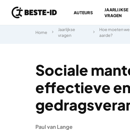
JAARLIJKSE
AUTEURS
VRAGEN
Ga naar inhoud
Jaarlijkse
Hoe moeten we 
Home
vragen
aarde?
Sociale mant
effectieve en
gedragsvera
Paul van Lange