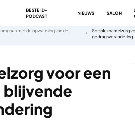
BESTE ID-
NIEUWS
SALON
PODCAST
omgaan met de opwarming van de
Sociale mantelzorg vo
gedragsverandering
elzorg voor een
 blijvende
ndering