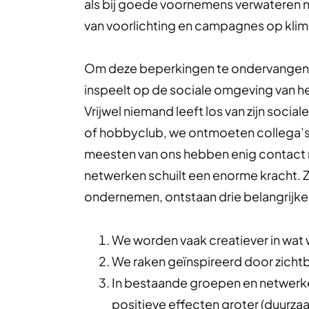
als bij goede voornemens verwateren na 
van voorlichting en campagnes op klim
Om deze beperkingen te ondervangen, s
inspeelt op de sociale omgeving van he
Vrijwel niemand leeft los van zijn socia
of hobbyclub, we ontmoeten collega’s 
meesten van ons hebben enig contact m
netwerken schuilt een enorme kracht. 
ondernemen, ontstaan drie belangrijke
We worden vaak creatiever in wat 
We raken geïnspireerd door zichtb
In bestaande groepen en netwerke
positieve effecten groter (duurza