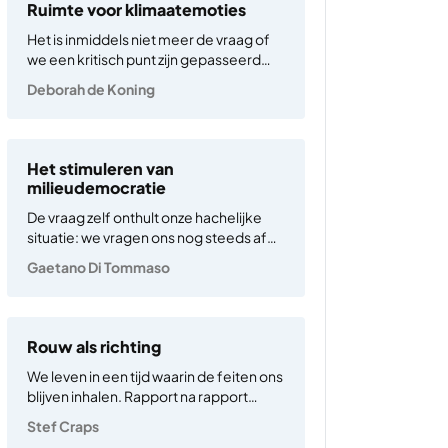
Ruimte voor klimaatemoties
Het is inmiddels niet meer de vraag of
we een kritisch punt zijn gepasseerd
wat betreft de opwarming van de aarde
Deborah de Koning
maar meer hoe we als mensen leren
omgaan met de toenemende en
grotendeels onomkeerbare gevolgen
die de opwarming van…
Het stimuleren van
milieudemocratie
De vraag zelf onthult onze hachelijke
situatie: we vragen ons nog steeds af
‘hoe we moeten omgaan’ met een
Gaetano Di Tommaso
crisis die we al tientallen jaren
begrijpen. De kloof tussen kennis en
actie is niet alleen een tekortkoming
van politieke wil,…
Rouw als richting
We leven in een tijd waarin de feiten ons
blijven inhalen. Rapport na rapport
toont aan hoezeer de
Stef Craps
klimaatverandering versnelt, maar onze