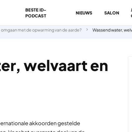
BESTE ID-
NIEUWS
SALON
PODCAST
 omgaan met de opwarming van de aarde?
Wassend water, welv
r, welvaart en
internationale akkoorden gestelde