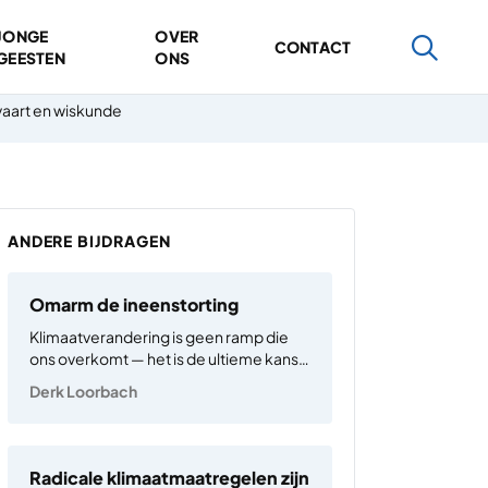
JONGE
OVER
CONTACT
GEESTEN
ONS
aart en wiskunde
ANDERE BIJDRAGEN
Omarm de ineenstorting
Klimaatverandering is geen ramp die
ons overkomt — het is de ultieme kans
om te breken met het
Derk Loorbach
zelfvernietigingssysteem dat de
westerse wereld de afgelopen eeuwen
heeft opgebouwd. Een systeem dat
begon met het loskoppelen van mens
Radicale klimaatmaatregelen zijn