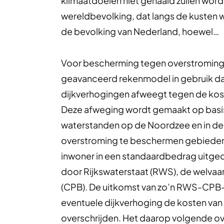
klimaatdoelen niet gehaald zullen word
wereldbevolking, dat langs de kusten 
de bevolking van Nederland, hoewel…
Voor bescherming tegen overstromingen
geavanceerd rekenmodel in gebruik da
dijkverhogingen afweegt tegen de kos
Deze afweging wordt gemaakt op basis
waterstanden op de Noordzee en in de 
overstroming te beschermen gebieden (
inwoner in een standaardbedrag uitge
door Rijkswaterstaat (RWS), de welvaa
(CPB). De uitkomst van zo’n RWS-CPB-b
eventuele dijkverhoging de kosten va
overschrijden. Het daarop volgende ov