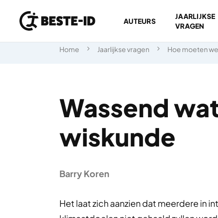
JAARLIJKSE
AUTEURS
VRAGEN
Ga naar inhoud
Home
Jaarlijkse vragen
Hoe moeten we
Wassend wate
wiskunde
Barry Koren
Het laat zich aanzien dat meerdere in 