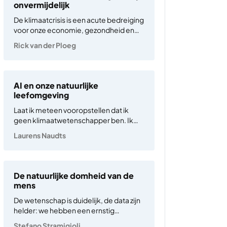
en natuur in…
onvermijdelijk
De klimaatcrisis is een acute bedreiging
voor onze economie, gezondheid en
veiligheid. We zijn hard op weg naar een
Rick van der Ploeg
opwarming van meer dan 2 graden
Celsius vergeleken met voor de
industriële revolutie. Dit heeft
catastrofale gevolgen: stijgende
AI en onze natuurlijke
zeespiegels, toename van…
leefomgeving
Laat ik meteen vooropstellen dat ik
geen klimaatwetenschapper ben. Ik
onderzoek vanuit een
Laurens Naudts
menswetenschappelijk perspectief
hoe de inzet van Artificiële Intelligentie
(AI) kansen en risico’s biedt voor de
samenleving. Dit onderzoeksdomein
De natuurlijke domheid van de
kent niettemin een milieucomponent.
mens
Experts die zich begeven op…
De wetenschap is duidelijk, de data zijn
helder: we hebben een ernstig
klimaatprobleem. En toch, in 2025
Stefano Stramigioli