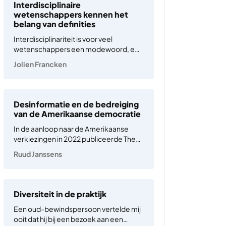
maar sommige zijn erg intrigerend. Het
Interdisciplinaire
Verhaal van Oosterhuis is zo’n…
wetenschappers kennen het
belang van definities
Interdisciplinariteit is voor veel
wetenschappers een modewoord, een
buzzword, een term om een extra vinkje
Jolien Francken
in een onderzoeksvoorstel te krijgen.
Maar échte interdisciplinaire
wetenschap bedrijven is makkelijker
gezegd dan gedaan. De
Desinformatie en de bedreiging
veronderstelde voordelen zijn bekend:
van de Amerikaanse democratie
maatschappelijke problemen, zoals
In de aanloop naar de Amerikaanse
klimaatverandering, zijn…
verkiezingen in 2022 publiceerde The
New York Times meerdere artikelen
Ruud Janssens
over desinformatie. Onbetrouwbare
informatie omvatte onder andere
onwaarheden over politieke
kandidaten en
Diversiteit in de praktijk
samenzweringstheorieën over de
Een oud-bewindspersoon vertelde mij
Covid-19 pandemie en de
ooit dat hij bij een bezoek aan een
presidentsverkiezingen van 2020. De