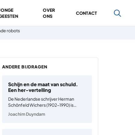
JONGE
OVER
CONTACT
GEESTEN
ONS
nde robots
ANDERE BIJDRAGEN
Schijn en de maat van schuld.
Een her-vertelling
De Nederlandse schrijver Herman
Schönfeld Wichers (1902-1990) is
vandaag alweer bijna vergeten. Onder
Joachim Duyndam
het pseudoniem Belcampo schreef hij
een groot aantal fantasieverhalen, vaak
bizar, en niet allemaal even interessant,