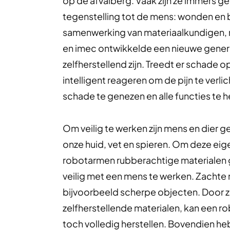
op de afvalberg. Vaak zijn ze immers ge
tegenstelling tot de mens: wonden en b
samenwerking van materiaalkundigen, ro
en imec ontwikkelde een nieuwe genera
zelfherstellend zijn. Treedt er schade o
intelligent reageren om de pijn te ve
schade te genezen en alle functies te h
Om veilig te werken zijn mens en dier g
onze huid, vet en spieren. Om deze eig
robotarmen rubberachtige materialen g
veilig met een mens te werken. Zacht
bijvoorbeeld scherpe objecten. Door ze
zelfherstellende materialen, kan een r
toch volledig herstellen. Bovendien 