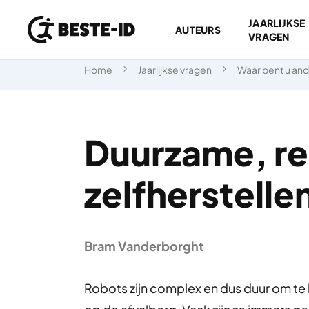
JAARLIJKSE
AUTEURS
VRAGEN
Ga naar inhoud
Home
Jaarlijkse vragen
Waar bent u an
Duurzame, re
zelfherstelle
Bram Vanderborght
Robots zijn complex en dus duur om te he