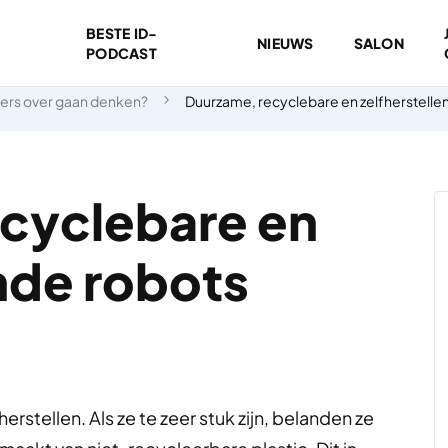
BESTE ID-
NIEUWS
SALON
PODCAST
ders over gaan denken?
Duurzame, recyclebare en zelfherstelle
cyclebare en
nde robots
rstellen. Als ze te zeer stuk zijn, belanden ze