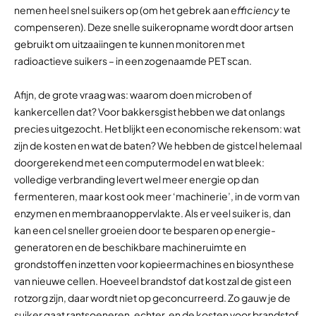
nemen heel snel suikers op (om het gebrek aan
efficiency
te
compenseren). Deze snelle suikeropname wordt door artsen
gebruikt om uitzaaiingen te kunnen monitoren met
radioactieve suikers – in een zogenaamde PET scan.
Afijn, de grote vraag was: waarom doen microben of
kankercellen dat? Voor bakkersgist hebben we dat onlangs
precies uitgezocht. Het blijkt een economische rekensom: wat
zijn de kosten en wat de baten? We hebben de gistcel helemaal
doorgerekend met een computermodel en wat bleek:
volledige verbranding levert wel meer energie op dan
fermenteren, maar kost ook meer ‘machinerie’, in de vorm van
enzymen en membraanoppervlakte. Als er veel suiker is, dan
kan een cel sneller groeien door te besparen op energie-
generatoren en de beschikbare machineruimte en
grondstoffen inzetten voor kopieermachines en biosynthese
van nieuwe cellen. Hoeveel brandstof dat kost zal de gist een
rotzorg zijn, daar wordt niet op geconcurreerd. Zo gauw je de
suiker gaat rantsoeneren, echter, en de kosten voor brandstof