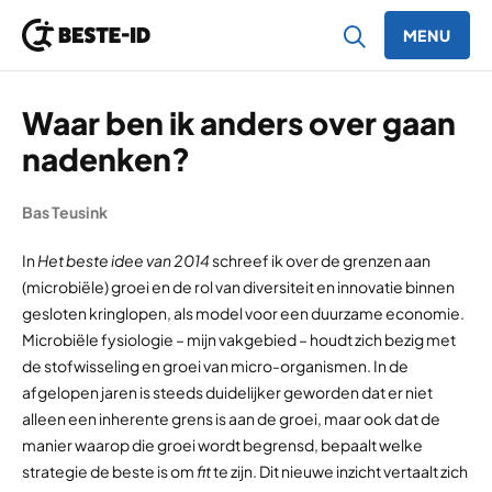
MENU
Ga naar inhoud
Waar ben ik anders over gaan
nadenken?
Bas Teusink
In
Het beste idee van 2014
schreef ik over de grenzen aan
(microbiële) groei en de rol van diversiteit en innovatie binnen
gesloten kringlopen, als model voor een duurzame economie.
Microbiële fysiologie – mijn vakgebied – houdt zich bezig met
de stofwisseling en groei van micro-organismen. In de
afgelopen jaren is steeds duidelijker geworden dat er niet
alleen een inherente grens is aan de groei, maar ook dat de
manier waarop die groei wordt begrensd, bepaalt welke
strategie de beste is om
fit
te zijn. Dit nieuwe inzicht vertaalt zich