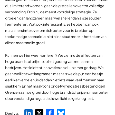
dus limiterend worden, gaan de gistcellen over tot volledige
verbranding. Dit is nu de meest voordelige strategie. Ze
groeien dan langzamer, maar wel sneller dan als ze zouden
fermenteren. Wat ook interessant is, ze hebben dan ook
machineruimte over om zich beter voor te breiden op
toekomstige scenario’s: niet alles staat meer in het teken van
alleen maar snelle groei.
Kunnen we hier weer van leren? We zien nu de effecten van
hoge brandstofprijzen op het gedrag van mensen en
bedrijven. Het leidt tot innovaties en duurzamer gedrag. We
gaan wellicht wat langzamer, maar als we de pijn een beetje
eerlijker verdelen, is dat dan niet iets waar veel mensen naar
snakken? En het maakt ons ongetwijfeld stressbestendiger!
Grenzen aan de groei door hoge brandstofprijzen, maar beter
door verstandige regulatie, is wellicht zo gek nog niet.
Deel via: