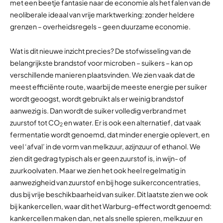
met een beetje fantasie naar de economie als het falen van de
neoliberale ideaal van vrije marktwerking: zonder heldere
grenzen – overheidsregels – geen duurzame economie.
Wat is dit nieuwe inzicht precies? De stofwisseling van de
belangrijkste brandstof voor microben – suikers – kan op
verschillende manieren plaatsvinden. We zien vaak dat de
meest efficiënte route, waarbij de meeste energie per suiker
wordt geoogst, wordt gebruikt als er weinig brandstof
aanwezig is. Dan wordt de suiker volledig verbrand met
zuurstof tot CO
en water. Er is ook een alternatief, dat vaak
2
fermentatie wordt genoemd, dat minder energie oplevert, en
veel ‘afval’ in de vorm van melkzuur, azijnzuur of ethanol. We
zien dit gedrag typisch als er geen zuurstof is, in wijn- of
zuurkoolvaten. Maar we zien het ook heel regelmatig in
aanwezigheid van zuurstof en bij hoge suikerconcentraties,
dus bij vrije beschikbaarheid van suiker. Dit laatste zien we ook
bij kankercellen, waar dit het Warburg-effect wordt genoemd:
kankercellen maken dan, net als snelle spieren, melkzuur en