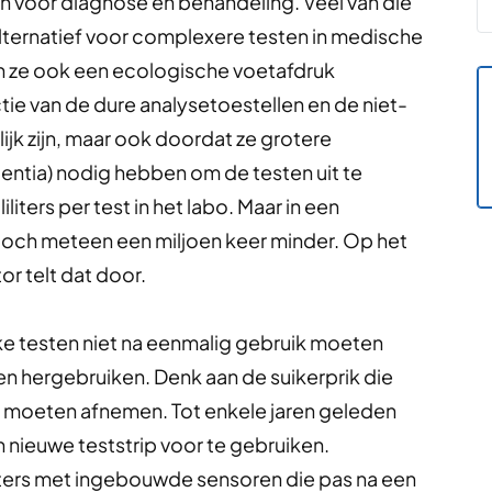
 voor diagnose en behandeling. Veel van die
lternatief voor complexere testen in medische
den ze ook een ecologische voetafdruk
ie van de dure analysetoestellen en de niet-
ijk zijn, maar ook doordat ze grotere
ntia) nodig hebben om de testen uit te
iters per test in het labo. Maar in een
 toch meteen een miljoen keer minder. Op het
r telt dat door.
ijke testen niet na eenmalig gebruik moeten
n hergebruiken. Denk aan de suikerprik die
lf moeten afnemen. Tot enkele jaren geleden
 nieuwe teststrip voor te gebruiken.
sters met ingebouwde sensoren die pas na een