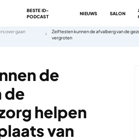
BESTE ID-
NIEUWS
SALON
PODCAST
rs over gaan
Zelftesten kunnen de afvalberg van de gezo
vergroten
unnen de
n de
zorg helpen
 plaats van