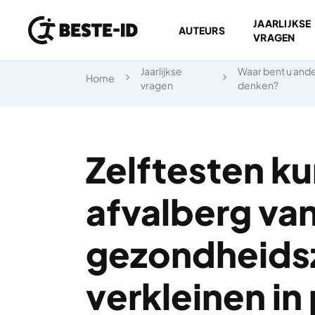
JAARLIJKSE
AUTEURS
VRAGEN
Ga naar inhoud
Jaarlijkse
Waar bent u ande
Home
vragen
denken?
Zelftesten k
afvalberg va
gezondheids
verkleinen in