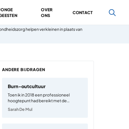
JONGE
OVER
CONTACT
GEESTEN
ONS
ndheidszorg helpen verkleinen in plaats van
ANDERE BIJDRAGEN
Burn-outcultuur
Toen ik in 2018 een professioneel
hoogtepunt had bereikt met de
benoeming tot hoogleraar, was mijn
Sarah De Mul
gezondheid slechter dan ooit.
Stressklachten en onrust waren in de
loop der jaren mijn normale staat van zijn