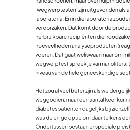
handschoenen, maar over hulpmiddelen
‘wegwerptesten’ zijn uitgevonden als a
laboratoria. En in die laboratoria zou
veroorzaken. Dat komt door de product
herbruikbare recipiënten die noodzakel
hoeveelheden analyseproducten (reage
voeren. Dat gaat weliswaar maar om millil
wegwerptest spreek je van nanoliters:
niveau van de hele geneeskundige secto
Het zou al veel beter zijn als we dergel
weggooien, maar een aantal keer kunne
diabetespatiënten dagelijks bij zichze
was de enige optie om daar telkens een
Ondertussen bestaan er speciale plei