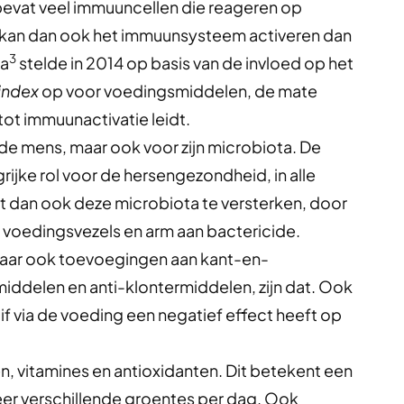
 bevat veel immuuncellen die reageren op
an dan ook het immuunsysteem activeren dan
3
pa
stelde in 2014 op basis van de invloed op het
index
op voor voedingsmiddelen, de mate
ot immuunactivatie leidt.
 de mens, maar ook voor zijn microbiota. De
jke rol voor de hersengezondheid, in alle
t dan ook deze microbiota te versterken, door
an voedingsvezels en arm aan bactericide.
, maar ook toevoegingen aan kant-en-
middelen en anti-klontermiddelen, zijn dat. Ook
if via de voeding een negatief effect heeft op
en, vitamines en antioxidanten. Dit betekent een
eer verschillende groentes per dag. Ook