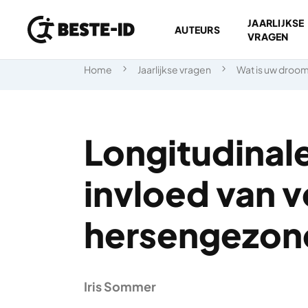
JAARLIJKSE
AUTEURS
VRAGEN
Ga naar inhoud
Home
Jaarlijkse vragen
Wat is uw droo
Longitudinale
invloed van 
hersengezon
Iris Sommer