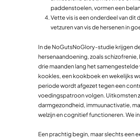
paddenstoelen, vormen een belangr
Vette vis is een onderdeel van dit
vetzuren van vis de hersenen in g
In de NoGutsNoGlory-studie krijgen 
hersenaandoening, zoals schizofrenie, b
drie maanden lang het samengestelde
kookles, een kookboek en wekelijks wo
periode wordt afgezet tegen een contr
voedingspatroon volgen. Uitkomsten zi
darmgezondheid, immuunactivatie, ma
welzijn en cognitief functioneren. We 
Een prachtig begin, maar slechts een e