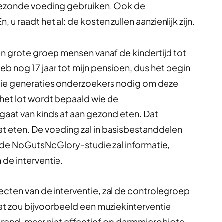
gezonde voeding gebruiken. Ook de
 u raadt het al: de kosten zullen aanzienlijk zijn.
een grote groep mensen vanaf de kindertijd tot
 heb nog 17 jaar tot mijn pensioen, dus het begin
 drie generaties onderzoekers nodig om deze
 het lot wordt bepaald wie de
 gaat van kinds af aan gezond eten. Dat
t eten. De voeding zal in basisbestanddelen
 de NoGutsNoGlory-studie zal informatie,
 de interventie.
cten van de interventie, zal de controlegroep
at zou bijvoorbeeld een muziekinterventie
lerend, maar niet effectief op darmmicrobiota