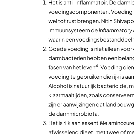
Het is anti-inflammatoir. De darm
voedingscomponenten. Voeding k
wel tot rust brengen. Nitin Shivap
immuunsysteem de
inflammatory 
waarin een voedingsbestanddeel t
Goede voeding is niet alleen voor
darmbacteriën hebben een belangri
4
fasen van het leven
. Voeding dien
voeding te gebruiken die rijk is a
Alcohol is natuurlijk bactericide
klaarmaaltijden, zoals conserveer
zijn er aanwijzingen dat landbouwg
de darmmicrobiota.
Het is rijk aan essentiële aminozur
afwisselend dieet, met twee of m