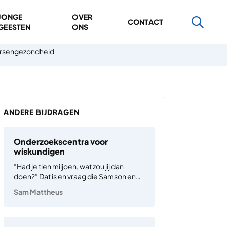
JONGE
OVER
CONTACT
GEESTEN
ONS
hersengezondheid
ANDERE BIJDRAGEN
Onderzoekscentra voor
wiskundigen
“Had je tien miljoen, wat zou jij dan
doen?” Dat is en vraag die Samson en
Gert reeds twintig jaar geleden stelden,
Sam Mattheus
maar die nog steeds een interessante
denkoefening oplevert. In mijn
branche, de wereld van de