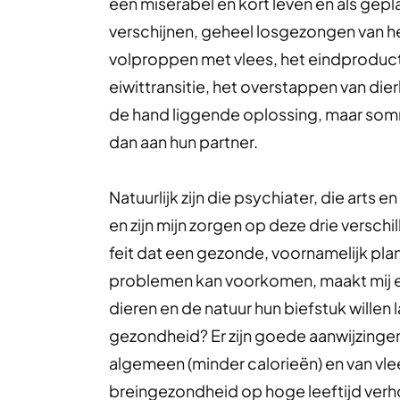
een miserabel en kort leven en als gepl
verschijnen, geheel losgezongen van he
volproppen met vlees, het eindproduct
eiwittransitie, het overstappen van dierl
de hand liggende oplossing, maar somm
dan aan hun partner.
Natuurlijk zijn die psychiater, die art
en zijn mijn zorgen op deze drie verschi
feit dat een gezonde, voornamelijk plan
problemen kan voorkomen, maakt mij e
dieren en de natuur hun biefstuk willen 
gezondheid? Er zijn goede aanwijzinge
algemeen (minder calorieën) en van vlee
breingezondheid op hoge leeftijd verho