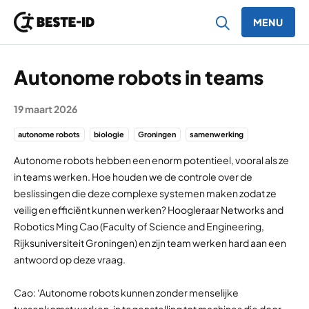
MENU
Ga naar inhoud
Autonome robots in teams
19 maart 2026
autonome robots
biologie
Groningen
samenwerking
Autonome robots hebben een enorm potentieel, vooral als ze
in teams werken. Hoe houden we de controle over de
beslissingen die deze complexe systemen maken zodat ze
veilig en efficiënt kunnen werken? Hoogleraar Networks and
Robotics Ming Cao (Faculty of Science and Engineering,
Rijksuniversiteit Groningen) en zijn team werken hard aan een
antwoord op deze vraag.
Cao: ‘Autonome robots kunnen zonder menselijke