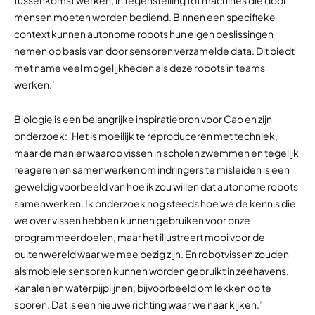
tussenkomst werken, in tegenstelling tot machines die door
mensen moeten worden bediend. Binnen een specifieke
context kunnen autonome robots hun eigen beslissingen
nemen op basis van door sensoren verzamelde data. Dit biedt
met name veel mogelijkheden als deze robots in teams
werken.’
Biologie is een belangrijke inspiratiebron voor Cao en zijn
onderzoek: ‘Het is moeilijk te reproduceren met techniek,
maar de manier waarop vissen in scholen zwemmen en tegelijk
reageren en samenwerken om indringers te misleiden is een
geweldig voorbeeld van hoe ik zou willen dat autonome robots
samenwerken. Ik onderzoek nog steeds hoe we de kennis die
we over vissen hebben kunnen gebruiken voor onze
programmeerdoelen, maar het illustreert mooi voor de
buitenwereld waar we mee bezig zijn. En robotvissen zouden
als mobiele sensoren kunnen worden gebruikt in zeehavens,
kanalen en waterpijplijnen, bijvoorbeeld om lekken op te
sporen. Dat is een nieuwe richting waar we naar kijken.’