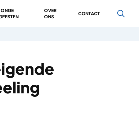
JONGE
OVER
CONTACT
GEESTEN
ONS
eigende
eeling