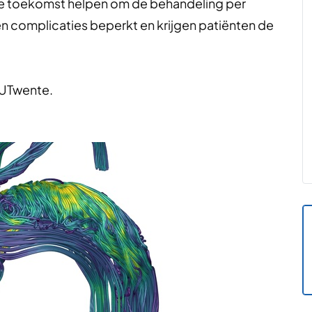
in de toekomst helpen om de behandeling per
 complicaties beperkt en krijgen patiënten de
 UTwente.