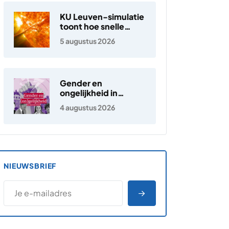
KU Leuven-simulatie
toont hoe snelle
elektronen in de
5 augustus 2026
zonnewind ontstaan
Gender en
ongelijkheid in
Nederland
4 augustus 2026
NIEUWSBRIEF
*
E-MAILADRES
*
"
" geeft vereiste velden aan
AANMELDEN