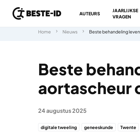
JAARLIJKSE
AUTEURS
VRAGEN
Ga naar inhoud
Home
Nieuws
Beste behandeling leven
Beste behand
aortascheur d
24 augustus 2025
digitale tweeling
geneeskunde
Twente