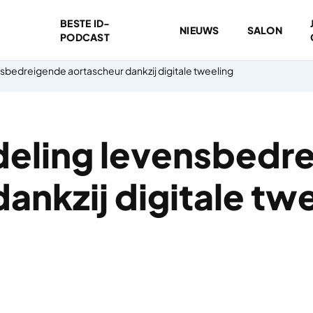
BESTE ID-
NIEUWS
SALON
PODCAST
sbedreigende aortascheur dankzij digitale tweeling
eling levensbedr
ankzij digitale tw