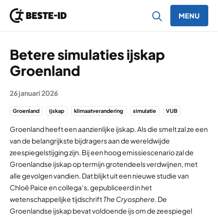
MENU
Ga naar inhoud
Betere simulaties ijskap
Groenland
26 januari 2026
Groenland
ijskap
klimaatverandering
simulatie
VUB
Groenland heeft een aanzienlijke ijskap. Als die smelt zal ze een
van de belangrijkste bijdragers aan de wereldwijde
zeespiegelstijging zijn. Bij een hoog emissiescenario zal de
Groenlandse ijskap op termijn grotendeels verdwijnen, met
alle gevolgen vandien. Dat blijkt uit een nieuwe studie van
Chloë Paice en collega’s, gepubliceerd in het
wetenschappelijke tijdschrift
The Cryosphere
. De
Groenlandse ijskap bevat voldoende ijs om de zeespiegel