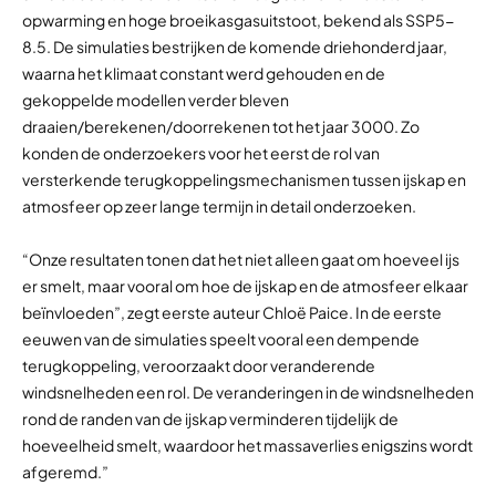
opwarming en hoge broeikasgasuitstoot, bekend als SSP5-
8.5. De simulaties bestrijken de komende driehonderd jaar,
waarna het klimaat constant werd gehouden en de
gekoppelde modellen verder bleven
draaien/berekenen/doorrekenen tot het jaar 3000. Zo
konden de onderzoekers voor het eerst de rol van
versterkende terugkoppelingsmechanismen tussen ijskap en
atmosfeer op zeer lange termijn in detail onderzoeken.
“Onze resultaten tonen dat het niet alleen gaat om hoeveel ijs
er smelt, maar vooral om hoe de ijskap en de atmosfeer elkaar
beïnvloeden”, zegt eerste auteur Chloë Paice. In de eerste
eeuwen van de simulaties speelt vooral een dempende
terugkoppeling, veroorzaakt door veranderende
windsnelheden een rol. De veranderingen in de windsnelheden
rond de randen van de ijskap verminderen tijdelijk de
hoeveelheid smelt, waardoor het massaverlies enigszins wordt
afgeremd.”