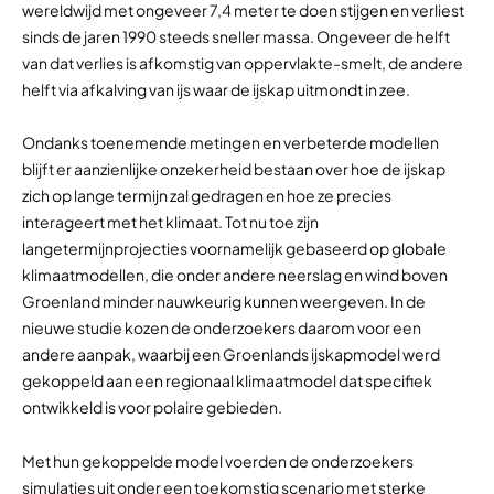
wereldwijd met ongeveer 7,4 meter te doen stijgen en verliest
sinds de jaren 1990 steeds sneller massa. Ongeveer de helft
van dat verlies is afkomstig van oppervlakte-smelt, de andere
helft via afkalving van ijs waar de ijskap uitmondt in zee.
Ondanks toenemende metingen en verbeterde modellen
blijft er aanzienlijke onzekerheid bestaan over hoe de ijskap
zich op lange termijn zal gedragen en hoe ze precies
interageert met het klimaat. Tot nu toe zijn
langetermijnprojecties voornamelijk gebaseerd op globale
klimaatmodellen, die onder andere neerslag en wind boven
Groenland minder nauwkeurig kunnen weergeven. In de
nieuwe studie kozen de onderzoekers daarom voor een
andere aanpak, waarbij een Groenlands ijskapmodel werd
gekoppeld aan een regionaal klimaatmodel dat specifiek
ontwikkeld is voor polaire gebieden.
Met hun gekoppelde model voerden de onderzoekers
simulaties uit onder een toekomstig scenario met sterke