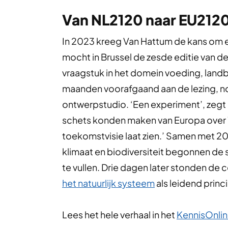
Van NL2120 naar EU212
In 2023 kreeg Van Hattum de kans om e
mocht in Brussel de zesde editie van d
vraagstuk in het domein voeding, lan
maanden voorafgaand aan de lezing, nod
ontwerpstudio. ‘Een experiment’, zegt d
schets konden maken van Europa over 1
toekomstvisie laat zien.’ Samen met 2
klimaat en biodiversiteit begonnen de
te vullen. Drie dagen later stonden de 
het natuurlijk systeem
als leidend princ
Lees het hele verhaal in het
KennisOnli