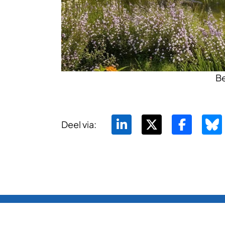
B
Deel via: