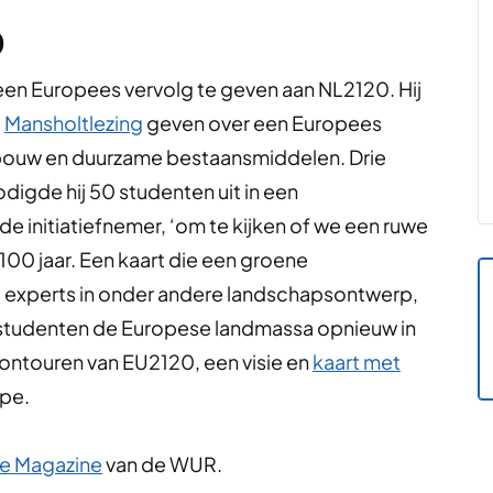
0
en Europees vervolg te geven aan NL2120. Hij
e
Mansholtlezing
geven over een Europees
dbouw en duurzame bestaansmiddelen. Drie
igde hij 50 studenten uit in een
e initiatiefnemer, ‘om te kijken of we een ruwe
00 jaar. Een kaart die een groene
0 experts in onder andere landschapsontwerp,
 studenten de Europese landmassa opnieuw in
contouren van EU2120, een visie en
kaart met
ipe.
ne Magazine
van de WUR.