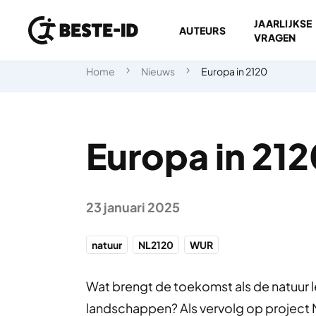
JAARLIJKSE
AUTEURS
VRAGEN
Ga naar inhoud
Home
Nieuws
Europa in 2120
Europa in 212
23 januari 2025
natuur
NL2120
WUR
Wat brengt de toekomst als de natuur le
landschappen? Als vervolg op projec