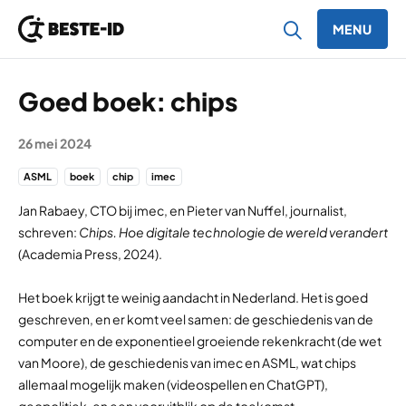
MENU
Ga naar inhoud
Goed boek: chips
26 mei 2024
ASML
boek
chip
imec
Jan Rabaey, CTO bij imec, en Pieter van Nuffel, journalist,
schreven:
Chips. Hoe digitale technologie de wereld verandert
(Academia Press, 2024).
Het boek krijgt te weinig aandacht in Nederland. Het is goed
geschreven, en er komt veel samen: de geschiedenis van de
computer en de exponentieel groeiende rekenkracht (de wet
van Moore), de geschiedenis van imec en ASML, wat chips
allemaal mogelijk maken (videospellen en ChatGPT),