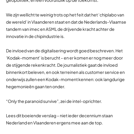
geopolitiek, en een vooruitblik op de toekomst.
We zijn wellicht te weinig trots op het feit dat het ‘chiplabo van
de wereld’ in Vlaanderen staat en dat de Nederlands-Vlaamse
tandem van imec en ASML de drijvende kracht achter de
innovatie in de chipindustrie is.
De invloed van de digitalisering wordt goed beschreven. Het
‘Kodak-moment’ is berucht – en er komen er nog meer door
de stijgende rekenkracht. De journalistiek gaat de invloed
binnenkort beleven, en ook terreinen als customer service en
onderwijs zullen een Kodak-moment kennen: ook langdurige
hegemonieën gaan ten onder.
“Only the paranoid survive”, zei de intel-oprichter.
Lees dit boeiende verslag – niet ieder decennium staan
Nederland en Vlaanderen ergens mee aan de top.